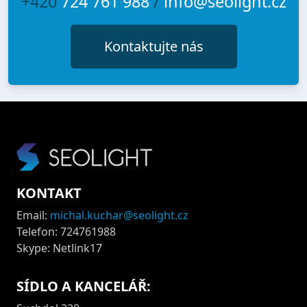
+420
724 761 988
/
info@seolight.cz
Kontaktujte nás
KONTAKT
Email:
michal.kuchar@seolight.cz
Telefon: 724761988
Skype: Netlink17
SÍDLO A KANCELÁŘ: