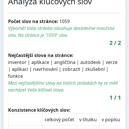
Analýza kľúčových slov
Počet slov na stránce:
1059
Výborně! Vaše stránka obsahuje dostatečné množství
slov. Na stránce je '1059' slov.
2
/
2
Nejčastější slova na stránce:
inventor | aplikace | angličtina | autodesk | verze
| aplikaci | navrhování | zobrazit | zkušební |
funkce
Mezi nejčastějšími slovy na Vašich stránkách by se měli
nacházet Vaše klíčová slova.
1
/
1
Konzistence klíčových slov:
celkový počet
v titulku
v popisu
v