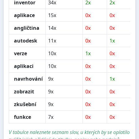
inventor
34x
2x
2x
1
aplikace
15x
0x
0x
6
angličtina
14x
0x
0x
0
autodesk
11x
0x
1x
2
verze
10x
1x
0x
4
aplikaci
10x
0x
0x
5
navrhování
9x
0x
1x
2
zobrazit
9x
0x
0x
0
zkušební
9x
0x
0x
2
funkce
7x
0x
0x
1
V tabulce naleznete seznam slov, u kterých by se oplatilo