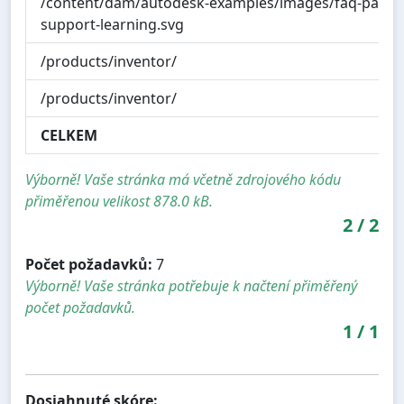
/content/dam/autodesk-examples/images/faq-panel-
support-learning.svg
/products/inventor/
/products/inventor/
CELKEM
Výborně! Vaše stránka má včetně zdrojového kódu
přiměřenou velikost 878.0 kB.
2
/
2
Počet požadavků:
7
Výborně! Vaše stránka potřebuje k načtení přiměřený
počet požadavků.
1
/
1
Dosiahnuté skóre: