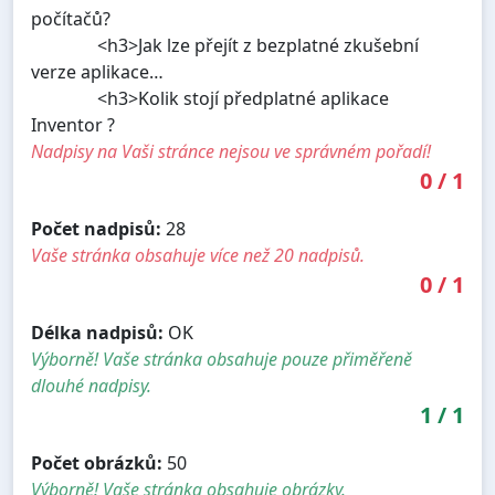
počítačů?
<h3>Jak lze přejít z bezplatné zkušební
verze aplikace…
<h3>Kolik stojí předplatné aplikace
Inventor ?
Nadpisy na Vaši stránce nejsou ve správném pořadí!
0
/
1
Počet nadpisů:
28
Vaše stránka obsahuje více než 20 nadpisů.
0
/
1
Délka nadpisů:
OK
Výborně! Vaše stránka obsahuje pouze přiměřeně
dlouhé nadpisy.
1
/
1
Počet obrázků:
50
Výborně! Vaše stránka obsahuje obrázky.