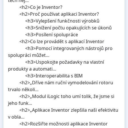
těch nej…
<h2>Co je Inventor?
<h2>Proč používat aplikaci Inventor?
<h3>Vylepšení funkčnosti výrobků
<h3>Snížení počtu opakujících se úkonů
<h3>Posílení spolupráce
<h2>Co lze provádět s aplikací Inventor
<h3>Pomocí integrovaných nástrojů pro
spolupráci můžet…
<h3>Uspokojte požadavky na vlastní
produkty a automati…
<h3>Interoperabilita s BIM
<h2>„Dříve nám ruční vymodelování rotoru
trvalo několi…
<h2>„Modul iLogic toho umí tolik, že jsme si
jeho funk…
<h2>„Aplikace Inventor zlepšila naši efektivitu
v obla…
<h2>Rozšiřte možnosti aplikace Inventor