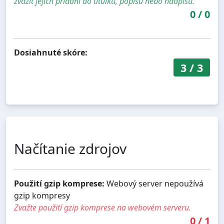
zvážit jejich přidání do titulku, popisu nebo nadpisů.
0
/
0
Dosiahnuté skóre:
3
/
3
Načítanie zdrojov
Použití gzip komprese:
Webový server nepoužívá
gzip kompresy
Zvažte použití gzip komprese na webovém serveru.
0
/
1