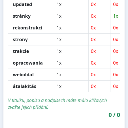
updated
1x
0x
0x
stránky
1x
0x
1x
rekonstrukci
1x
0x
0x
strony
1x
0x
0x
trakcie
1x
0x
0x
opracowania
1x
0x
0x
weboldal
1x
0x
0x
átalakitás
1x
0x
0x
V titulku, popisu a nadpisech máte málo klíčových
zvažte jejich přidání.
0
/
0