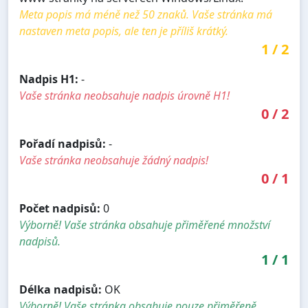
Meta popis má méně než 50 znaků. Vaše stránka má
nastaven meta popis, ale ten je příliš krátký.
1
/
2
Nadpis H1:
-
Vaše stránka neobsahuje nadpis úrovně H1!
0
/
2
Pořadí nadpisů:
-
Vaše stránka neobsahuje žádný nadpis!
0
/
1
Počet nadpisů:
0
Výborně! Vaše stránka obsahuje přiměřené množství
nadpisů.
1
/
1
Délka nadpisů:
OK
Výborně! Vaše stránka obsahuje pouze přiměřeně