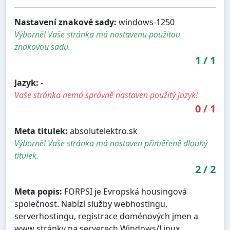
Nastavení znakové sady:
windows-1250
Výborně! Vaše stránka má nastavenu použitou
znakovou sadu.
1
/
1
Jazyk:
-
Vaše stránka nemá správně nastaven použitý jazyk!
0
/
1
Meta titulek:
absolutelektro.sk
Výborně! Vaše stránka má nastaven přiměřeně dlouhý
titulek.
2
/
2
Meta popis:
FORPSI je Evropská housingová
společnost. Nabízí služby webhostingu,
serverhostingu, registrace doménových jmen a
www stránky na serverech Windows/Linux.