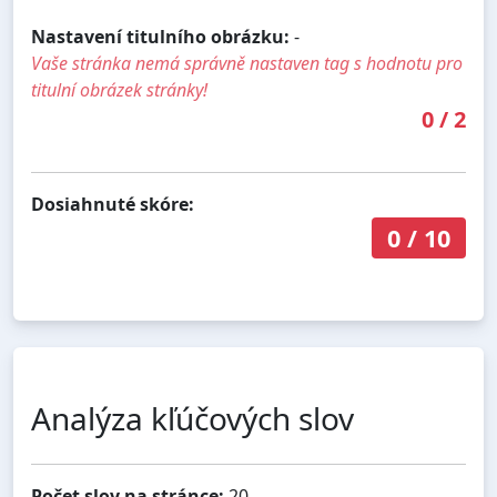
Nastavení titulního obrázku:
-
Vaše stránka nemá správně nastaven tag s hodnotu pro
titulní obrázek stránky!
0
/
2
Dosiahnuté skóre:
0
/
10
Analýza kľúčových slov
Počet slov na stránce:
20