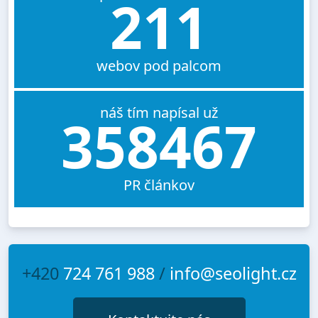
211
webov pod palcom
náš tím napísal už
358467
PR článkov
+420
724 761 988
/
info@seolight.cz