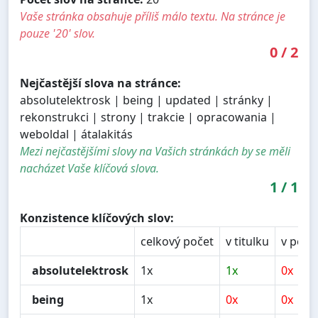
Vaše stránka obsahuje příliš málo textu. Na stránce je
pouze '20' slov.
0
/
2
Nejčastější slova na stránce:
absolutelektrosk | being | updated | stránky |
rekonstrukci | strony | trakcie | opracowania |
weboldal | átalakitás
Mezi nejčastějšími slovy na Vašich stránkách by se měli
nacházet Vaše klíčová slova.
1
/
1
Konzistence klíčových slov:
celkový počet
v titulku
v popi
absolutelektrosk
1x
1x
0x
being
1x
0x
0x