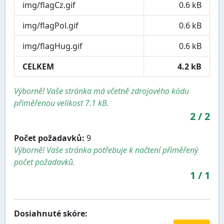
img/flagCz.gif
0.6 kB
img/flagPol.gif
0.6 kB
img/flagHug.gif
0.6 kB
CELKEM
4.2 kB
Výborně! Vaše stránka má včetně zdrojového kódu
přiměřenou velikost 7.1 kB.
2
/
2
Počet požadavků:
9
Výborně! Vaše stránka potřebuje k načtení přiměřený
počet požadavků.
1
/
1
Dosiahnuté skóre: