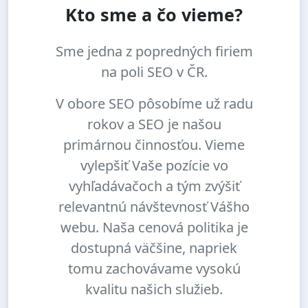
Kto sme a čo vieme?
Sme jedna z popredných firiem
na poli SEO v ČR.
V obore SEO pôsobíme už radu
rokov a SEO je našou
primárnou činnosťou. Vieme
vylepšiť Vaše pozície vo
vyhľadávačoch a tým zvýšiť
relevantnú návštevnosť Vášho
webu. Naša cenová politika je
dostupná väčšine, napriek
tomu zachovávame vysokú
kvalitu našich služieb.