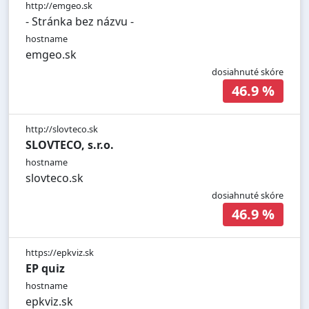
http://emgeo.sk
- Stránka bez názvu -
hostname
emgeo.sk
dosiahnuté skóre
46.9 %
http://slovteco.sk
SLOVTECO, s.r.o.
hostname
slovteco.sk
dosiahnuté skóre
46.9 %
https://epkviz.sk
EP quiz
hostname
epkviz.sk