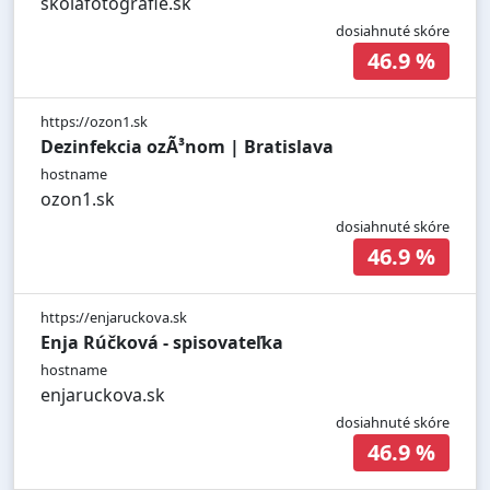
skolafotografie.sk
dosiahnuté skóre
46.9 %
https://ozon1.sk
Dezinfekcia ozÃ³nom | Bratislava
hostname
ozon1.sk
dosiahnuté skóre
46.9 %
https://enjaruckova.sk
Enja Rúčková - spisovateľka
hostname
enjaruckova.sk
dosiahnuté skóre
46.9 %