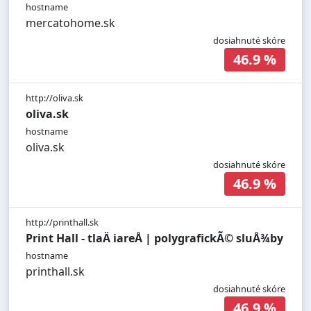
hostname
mercatohome.sk
dosiahnuté skóre
46.9 %
http://oliva.sk
oliva.sk
hostname
oliva.sk
dosiahnuté skóre
46.9 %
http://printhall.sk
Print Hall - tlaÄ iareÅ | polygrafickÃ© sluÅ¾by
hostname
printhall.sk
dosiahnuté skóre
46.9 %