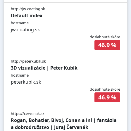
http://jw-coating.sk
Default index
hostname
jw-coating.sk
dosiahnuté skóre
46.9 %
http://peterkubik.sk
3D vizualizácie | Peter Kubík
hostname
peterkubik.sk
dosiahnuté skóre
46.9 %
https://cervenak.sk
Rogan, Bohatier, Bivoj, Conan a iní | fantázia
a dobrodružstvo | Juraj Červenák