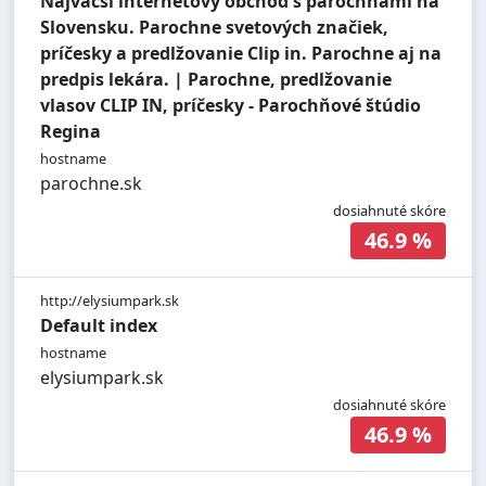
Najväčší internetový obchod s parochňami na
Slovensku. Parochne svetových značiek,
príčesky a predlžovanie Clip in. Parochne aj na
predpis lekára. | Parochne, predlžovanie
vlasov CLIP IN, príčesky - Parochňové štúdio
Regina
hostname
parochne.sk
dosiahnuté skóre
46.9 %
http://elysiumpark.sk
Default index
hostname
elysiumpark.sk
dosiahnuté skóre
46.9 %