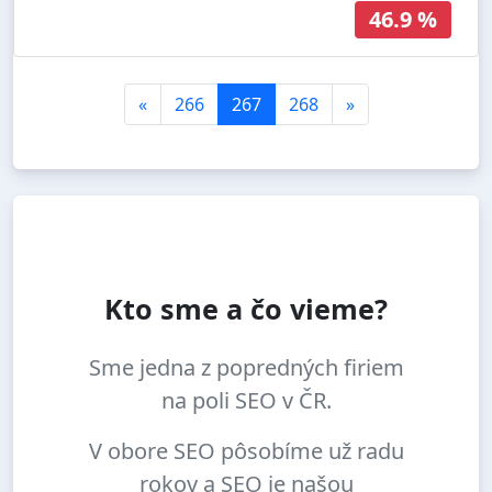
46.9 %
«
266
267
268
»
Kto sme a čo vieme?
Sme jedna z popredných firiem
na poli SEO v ČR.
V obore SEO pôsobíme už radu
rokov a SEO je našou