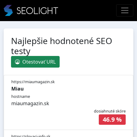
Najlepšie hodnotené SEO
testy
Otestovať URL
https://miaumagazin.sk
Miau
hostname
miaumagazin.sk
dosiahnuté skóre
46.9 %
https://slovaci-info.sk