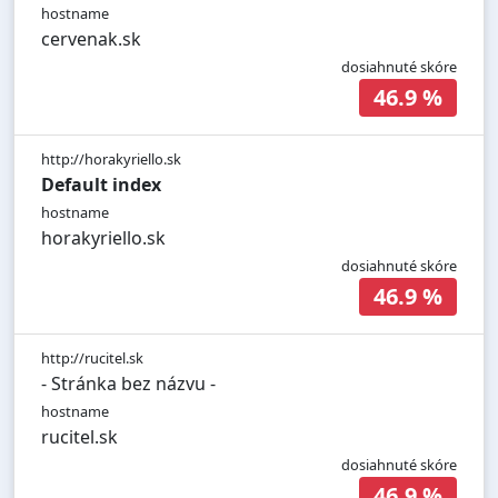
hostname
cervenak.sk
dosiahnuté skóre
46.9 %
http://horakyriello.sk
Default index
hostname
horakyriello.sk
dosiahnuté skóre
46.9 %
http://rucitel.sk
- Stránka bez názvu -
hostname
rucitel.sk
dosiahnuté skóre
46.9 %