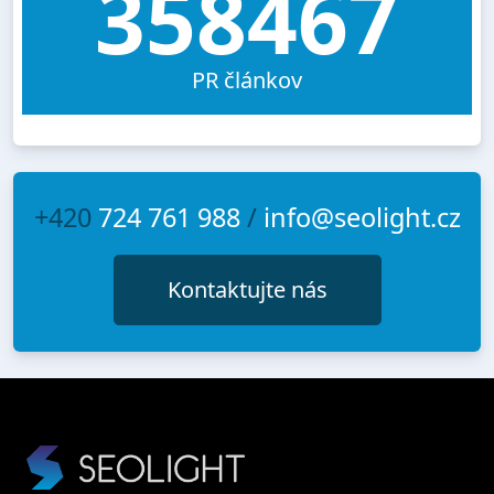
358467
PR článkov
+420
724 761 988
/
info@seolight.cz
Kontaktujte nás