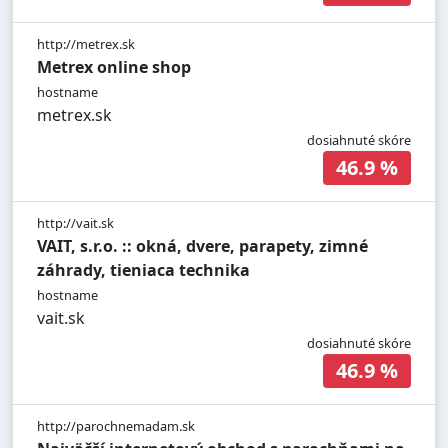
http://metrex.sk
Metrex online shop
hostname
metrex.sk
dosiahnuté skóre
46.9 %
http://vait.sk
VAIT, s.r.o. :: okná, dvere, parapety, zimné
záhrady, tieniaca technika
hostname
vait.sk
dosiahnuté skóre
46.9 %
http://parochnemadam.sk