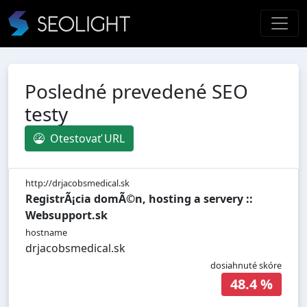
Posledné prevedené SEO
testy
Otestovať URL
http://drjacobsmedical.sk
RegistrÃ¡cia domÃ©n, hosting a servery ::
Websupport.sk
hostname
drjacobsmedical.sk
dosiahnuté skóre
48.4 %