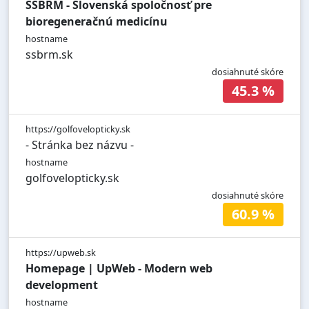
SSBRM - Slovenská spoločnosť pre
bioregeneračnú medicínu
hostname
ssbrm.sk
dosiahnuté skóre
45.3 %
https://golfovelopticky.sk
- Stránka bez názvu -
hostname
golfovelopticky.sk
dosiahnuté skóre
60.9 %
https://upweb.sk
Homepage | UpWeb - Modern web
development
hostname