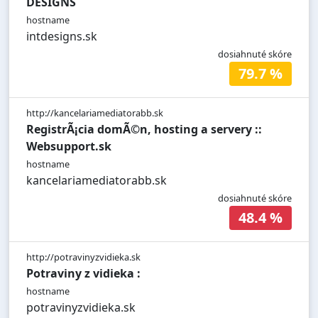
DESIGNS
hostname
intdesigns.sk
dosiahnuté skóre
79.7 %
http://kancelariamediatorabb.sk
RegistrÃ¡cia domÃ©n, hosting a servery ::
Websupport.sk
hostname
kancelariamediatorabb.sk
dosiahnuté skóre
48.4 %
http://potravinyzvidieka.sk
Potraviny z vidieka :
hostname
potravinyzvidieka.sk