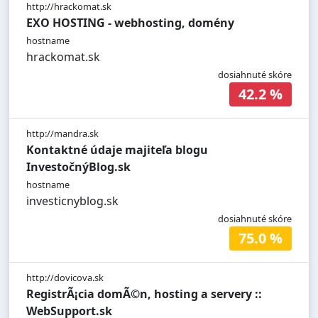
http://hrackomat.sk
EXO HOSTING - webhosting, domény
hostname
hrackomat.sk
dosiahnuté skóre
42.2 %
http://mandra.sk
Kontaktné údaje majiteľa blogu
InvestočnýBlog.sk
hostname
investicnyblog.sk
dosiahnuté skóre
75.0 %
http://dovicova.sk
RegistrÃ¡cia domÃ©n, hosting a servery ::
WebSupport.sk