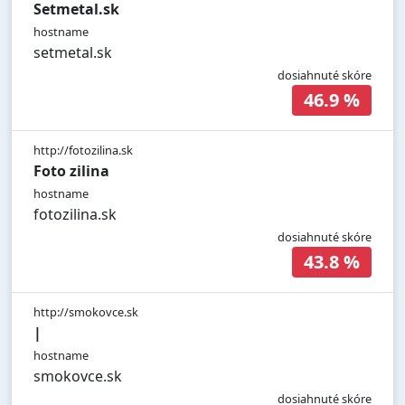
Setmetal.sk
hostname
setmetal.sk
dosiahnuté skóre
46.9 %
http://fotozilina.sk
Foto zilina
hostname
fotozilina.sk
dosiahnuté skóre
43.8 %
http://smokovce.sk
|
hostname
smokovce.sk
dosiahnuté skóre