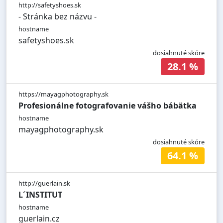
http://safetyshoes.sk
- Stránka bez názvu -
hostname
safetyshoes.sk
dosiahnuté skóre
28.1 %
https://mayagphotography.sk
Profesionálne fotografovanie vášho bábätka
hostname
mayagphotography.sk
dosiahnuté skóre
64.1 %
http://guerlain.sk
L´INSTITUT
hostname
guerlain.cz