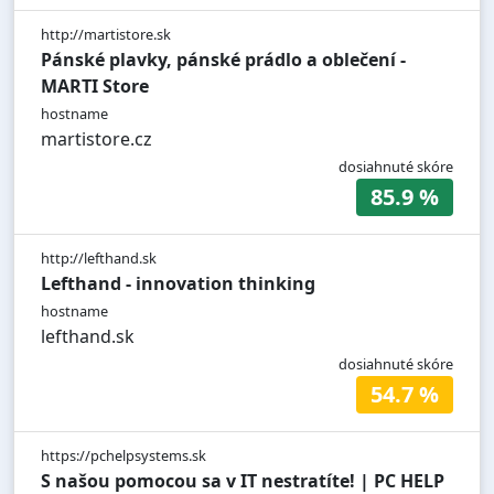
http://martistore.sk
Pánské plavky, pánské prádlo a oblečení -
MARTI Store
hostname
martistore.cz
dosiahnuté skóre
85.9 %
http://lefthand.sk
Lefthand - innovation thinking
hostname
lefthand.sk
dosiahnuté skóre
54.7 %
https://pchelpsystems.sk
S našou pomocou sa v IT nestratíte! | PC HELP