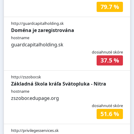
79.7 %
http://guardcapitalholding.sk
Doména je zaregistrována
hostname
guardcapitalholding.sk
dosiahnuté skóre
37.5 %
http://zszobor.sk
Základná škola kráľa Svätopluka - Nitra
hostname
zszobor.edupage.org
dosiahnuté skóre
51.6 %
http://privilegesservices.sk