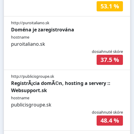
53.1 %
http://puroitaliano.sk
Doména je zaregistrována
hostname
puroitaliano.sk
dosiahnuté skóre
37.5 %
http://publicisgroupe.sk
RegistrÃ¡cia domÃ©n, hosting a servery ::
Websupport.sk
hostname
publicisgroupe.sk
dosiahnuté skóre
48.4 %