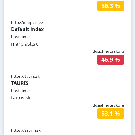
56.3 %
http://marplast.sk
Default index
hostname
marplast.sk
dosiahnuté skóre
46.9 %
https://tauris.sk
TAURIS
hostname
tauris.sk
dosiahnuté skóre
53.1 %
https://ssbrm.sk