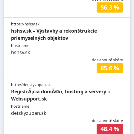
56.3 %
https://hshsv.sk
hshsv.sk – Výstavby a rekonštrukcie
priemyselných objektov
hostname
hshsv.sk
dosiahnuté skóre
65.6 %
http://detskyzupan.sk
RegistrÃ¡cia domÃ©n, hosting a servery ::
Websupport.sk
hostname
detskyzupan.sk
dosiahnuté skóre
48.4 %