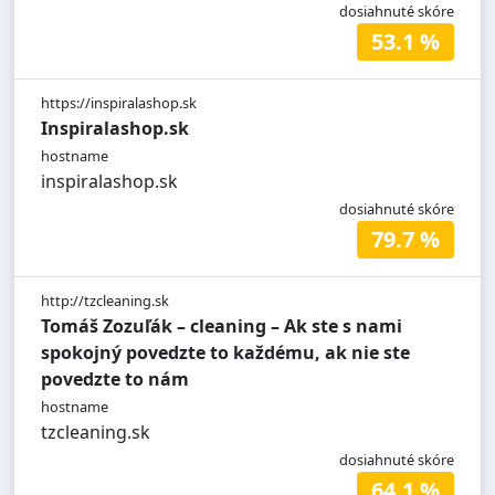
dosiahnuté skóre
53.1 %
https://inspiralashop.sk
Inspiralashop.sk
hostname
inspiralashop.sk
dosiahnuté skóre
79.7 %
http://tzcleaning.sk
Tomáš Zozuľák – cleaning – Ak ste s nami
spokojný povedzte to každému, ak nie ste
povedzte to nám
hostname
tzcleaning.sk
dosiahnuté skóre
64.1 %