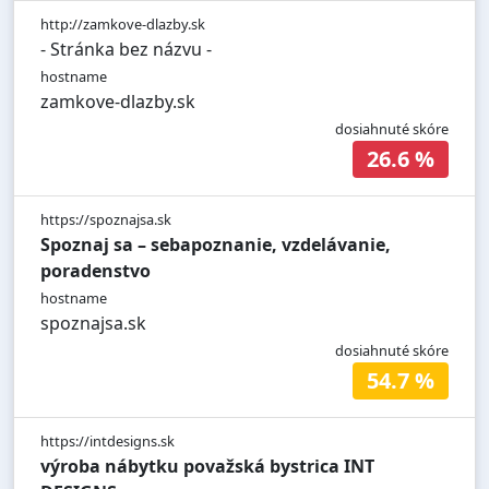
http://zamkove-dlazby.sk
- Stránka bez názvu -
hostname
zamkove-dlazby.sk
dosiahnuté skóre
26.6 %
https://spoznajsa.sk
Spoznaj sa – sebapoznanie, vzdelávanie,
poradenstvo
hostname
spoznajsa.sk
dosiahnuté skóre
54.7 %
https://intdesigns.sk
výroba nábytku považská bystrica INT