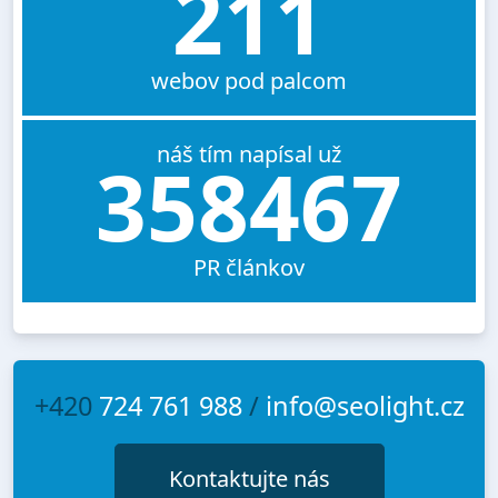
211
webov pod palcom
náš tím napísal už
358467
PR článkov
+420
724 761 988
/
info@seolight.cz
Kontaktujte nás