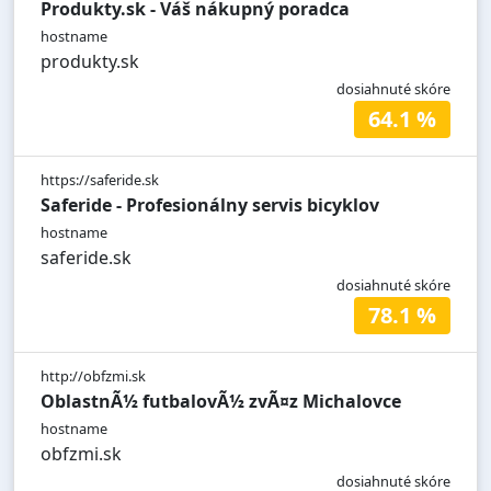
Produkty.sk - Váš nákupný poradca
hostname
produkty.sk
dosiahnuté skóre
64.1 %
https://saferide.sk
Saferide - Profesionálny servis bicyklov
hostname
saferide.sk
dosiahnuté skóre
78.1 %
http://obfzmi.sk
OblastnÃ½ futbalovÃ½ zvÃ¤z Michalovce
hostname
obfzmi.sk
dosiahnuté skóre