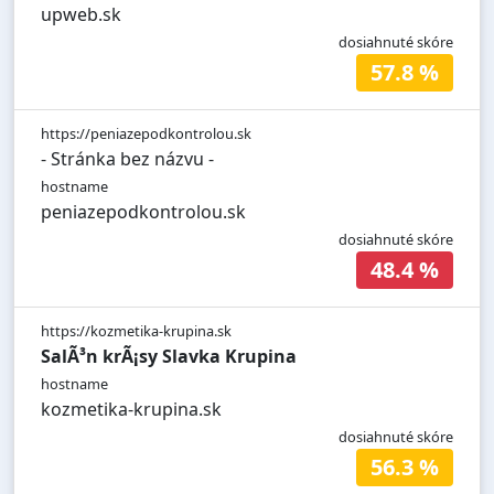
upweb.sk
dosiahnuté skóre
57.8 %
https://peniazepodkontrolou.sk
- Stránka bez názvu -
hostname
peniazepodkontrolou.sk
dosiahnuté skóre
48.4 %
https://kozmetika-krupina.sk
SalÃ³n krÃ¡sy Slavka Krupina
hostname
kozmetika-krupina.sk
dosiahnuté skóre
56.3 %