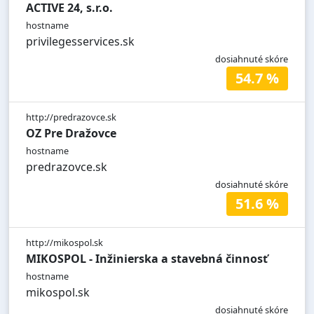
ACTIVE 24, s.r.o.
hostname
privilegesservices.sk
dosiahnuté skóre
54.7 %
http://predrazovce.sk
OZ Pre Dražovce
hostname
predrazovce.sk
dosiahnuté skóre
51.6 %
http://mikospol.sk
MIKOSPOL - Inžinierska a stavebná činnosť
hostname
mikospol.sk
dosiahnuté skóre