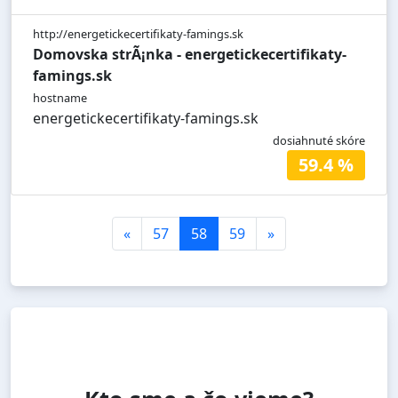
http://energetickecertifikaty-famings.sk
Domovska strÃ¡nka - energetickecertifikaty-
famings.sk
hostname
energetickecertifikaty-famings.sk
dosiahnuté skóre
59.4 %
«
57
58
59
»