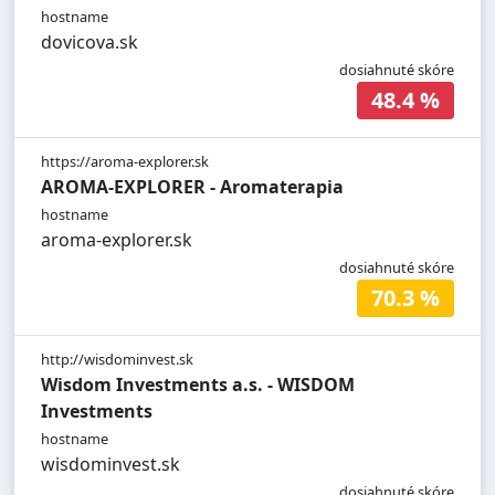
hostname
dovicova.sk
dosiahnuté skóre
48.4 %
https://aroma-explorer.sk
AROMA-EXPLORER - Aromaterapia
hostname
aroma-explorer.sk
dosiahnuté skóre
70.3 %
http://wisdominvest.sk
Wisdom Investments a.s. - WISDOM
Investments
hostname
wisdominvest.sk
dosiahnuté skóre