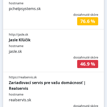
hostname
pchelpsystems.sk
dosiahnuté skóre
76.6 %
http://jasle.sk
Jasle Kľúčik
hostname
jasle.sk
dosiahnuté skóre
46.9 %
https://realservis.sk
Zariaďovací servis pre vašu domácnosť |
Realservis
hostname
realservis.sk
dosiahnuté skóre