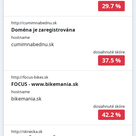
29.7 %
http://cumimnabednu.sk
Doména je zaregistrována
hostname
cumimnabednu.sk
dosiahnuté skóre
37.5 %
http://focus-bikes.sk
FOCUS - www.bikemania.sk
hostname
bikemania.sk
dosiahnuté skóre
42.2 %
http://skriecka.sk