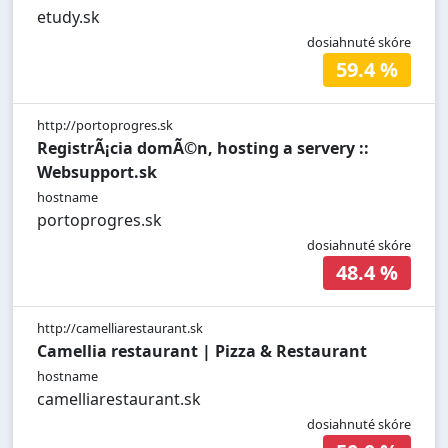
etudy.sk
dosiahnuté skóre
59.4 %
http://portoprogres.sk
RegistrÃ¡cia domÃ©n, hosting a servery ::
Websupport.sk
hostname
portoprogres.sk
dosiahnuté skóre
48.4 %
http://camelliarestaurant.sk
Camellia restaurant | Pizza & Restaurant
hostname
camelliarestaurant.sk
dosiahnuté skóre