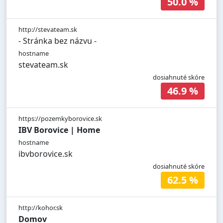
50.0 %
http://stevateam.sk
- Stránka bez názvu -
hostname
stevateam.sk
dosiahnuté skóre
46.9 %
https://pozemkyborovice.sk
IBV Borovice | Home
hostname
ibvborovice.sk
dosiahnuté skóre
62.5 %
http://kohor.sk
Domov