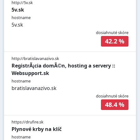
http://5v.sk
5v.sk
hostname
5v.sk
dosiahnuté skóre
42.2 %
http://bratislavanazivo.sk
RegistrÃ¡cia domÃ©n, hosting a servery ::
Websupport.sk
hostname
bratislavanazivo.sk
dosiahnuté skóre
48.4 %
https://drufire.sk
Plynové krby na klíč
hostname