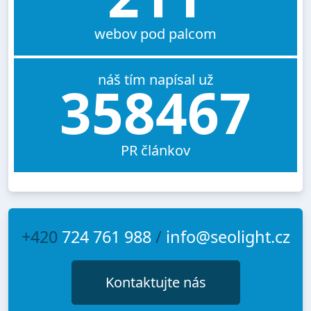
webov pod palcom
náš tím napísal už
358467
PR článkov
+420
724 761 988
/
info@seolight.cz
Kontaktujte nás