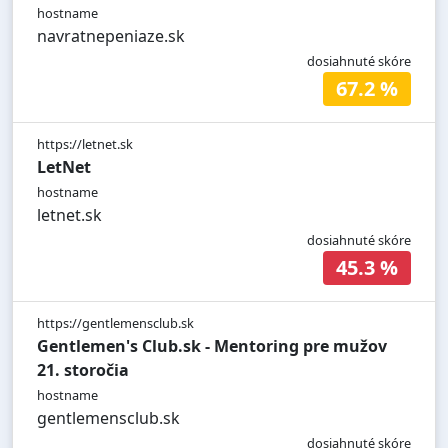
hostname
navratnepeniaze.sk
dosiahnuté skóre
67.2 %
https://letnet.sk
LetNet
hostname
letnet.sk
dosiahnuté skóre
45.3 %
https://gentlemensclub.sk
Gentlemen's Club.sk - Mentoring pre mužov
21. storočia
hostname
gentlemensclub.sk
dosiahnuté skóre