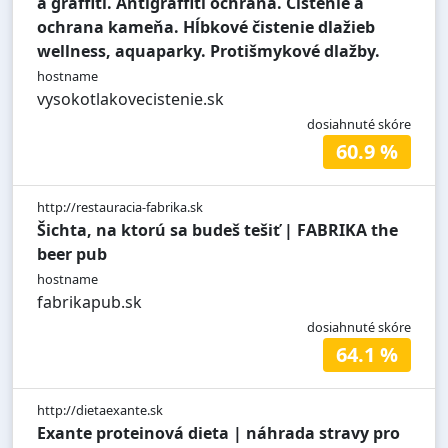
a graffiti. Antigraffiti ochrana. Čistenie a
ochrana kameňa. Hĺbkové čistenie dlažieb
wellness, aquaparky. Protišmykové dlažby.
hostname
vysokotlakovecistenie.sk
dosiahnuté skóre
60.9 %
http://restauracia-fabrika.sk
Šichta, na ktorú sa budeš tešiť | FABRIKA the
beer pub
hostname
fabrikapub.sk
dosiahnuté skóre
64.1 %
http://dietaexante.sk
Exante proteinová dieta | náhrada stravy pro