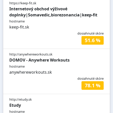
https://keep-fit.sk
Internetový obchod výživové
doplnky|Somavedic,biorezonancia|keep-fit
hostname
keep-fit.sk
dosiahnuté skóre
51.6 %
http://anywhereworkouts.sk
DOMOV - Anywhere Workouts
hostname
anywhereworkouts.sk
dosiahnuté skóre
78.1 %
http://etudy.sk
Etudy
hostname