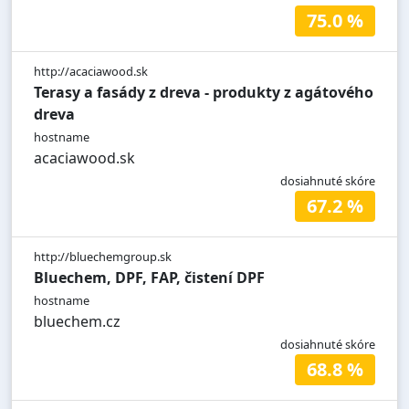
75.0 %
http://acaciawood.sk
Terasy a fasády z dreva - produkty z agátového
dreva
hostname
acaciawood.sk
dosiahnuté skóre
67.2 %
http://bluechemgroup.sk
Bluechem, DPF, FAP, čistení DPF
hostname
bluechem.cz
dosiahnuté skóre
68.8 %