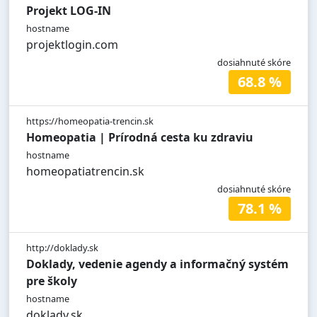
Projekt LOG-IN
hostname
projektlogin.com
dosiahnuté skóre
68.8 %
https://homeopatia-trencin.sk
Homeopatia | Prírodná cesta ku zdraviu
hostname
homeopatiatrencin.sk
dosiahnuté skóre
78.1 %
http://doklady.sk
Doklady, vedenie agendy a informačný systém
pre školy
hostname
doklady.sk