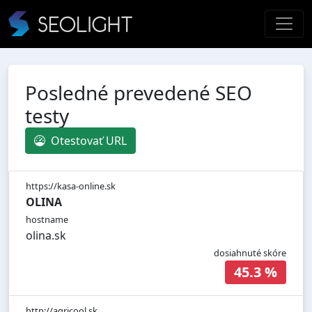
Posledné prevedené SEO
testy
Otestovať URL
https://kasa-online.sk
OLINA
hostname
olina.sk
dosiahnuté skóre
45.3 %
http://agricool.sk