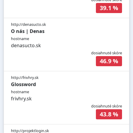
39.1 %
http://denasucto.sk
O nás | Denas
hostname
denasucto.sk
dosiahnuté skóre
46.9 %
http://frivhry.sk
Glossword
hostname
frivhry.sk
dosiahnuté skóre
43.8 %
http://projektlogin.sk