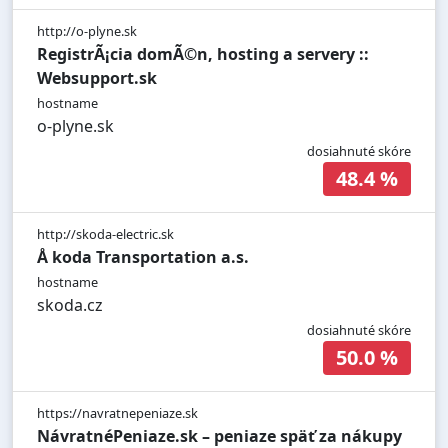
http://o-plyne.sk
RegistrÃ¡cia domÃ©n, hosting a servery ::
Websupport.sk
hostname
o-plyne.sk
dosiahnuté skóre
48.4 %
http://skoda-electric.sk
Å koda Transportation a.s.
hostname
skoda.cz
dosiahnuté skóre
50.0 %
https://navratnepeniaze.sk
NávratnéPeniaze.sk – peniaze späť za nákupy