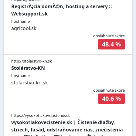
RegistrÃ¡cia domÃ©n, hosting a servery ::
Websupport.sk
hostname
agricool.sk
dosiahnuté skóre
48.4 %
http://stolarstvo-kn.sk
Stolárstvo-KN
hostname
stolarstvo-kn.sk
dosiahnuté skóre
40.6 %
https://vysokotlakovecistenie.sk
vysokotlakovecistenie.sk | Čistenie dlažby,
striech, fasád, odstraňovanie rias, znečistenia