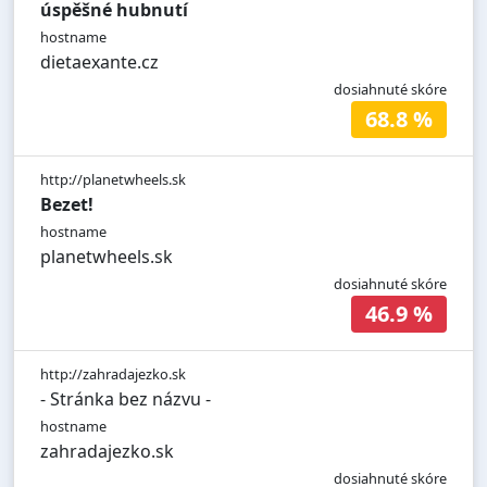
úspěšné hubnutí
hostname
dietaexante.cz
dosiahnuté skóre
68.8 %
http://planetwheels.sk
Bezet!
hostname
planetwheels.sk
dosiahnuté skóre
46.9 %
http://zahradajezko.sk
- Stránka bez názvu -
hostname
zahradajezko.sk
dosiahnuté skóre