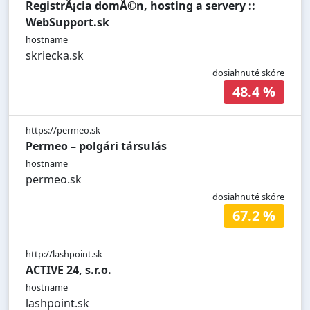
RegistrÃ¡cia domÃ©n, hosting a servery ::
WebSupport.sk
hostname
skriecka.sk
dosiahnuté skóre
48.4 %
https://permeo.sk
Permeo – polgári társulás
hostname
permeo.sk
dosiahnuté skóre
67.2 %
http://lashpoint.sk
ACTIVE 24, s.r.o.
hostname
lashpoint.sk