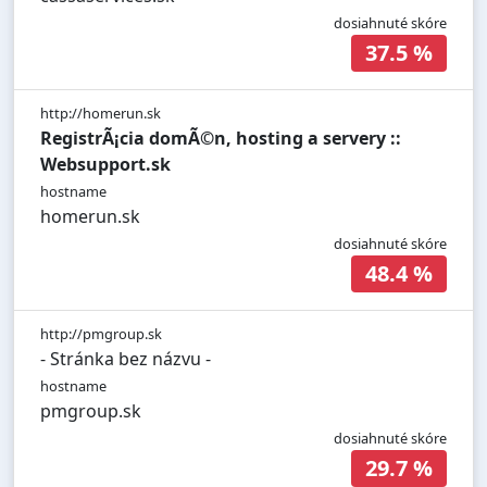
dosiahnuté skóre
37.5 %
http://homerun.sk
RegistrÃ¡cia domÃ©n, hosting a servery ::
Websupport.sk
hostname
homerun.sk
dosiahnuté skóre
48.4 %
http://pmgroup.sk
- Stránka bez názvu -
hostname
pmgroup.sk
dosiahnuté skóre
29.7 %