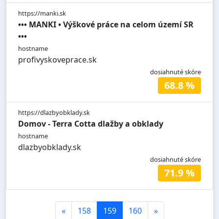
https://manki.sk
••• MANKI • Výškové práce na celom území SR
•••
hostname
profivyskoveprace.sk
dosiahnuté skóre
68.8 %
https://dlazbyobklady.sk
Domov - Terra Cotta dlažby a obklady
hostname
dlazbyobklady.sk
dosiahnuté skóre
71.9 %
«
158
159
160
»