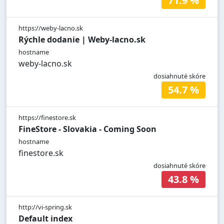
71.9 %
https://weby-lacno.sk
Rýchle dodanie | Weby-lacno.sk
hostname
weby-lacno.sk
dosiahnuté skóre
54.7 %
https://finestore.sk
FineStore - Slovakia - Coming Soon
hostname
finestore.sk
dosiahnuté skóre
43.8 %
http://vi-spring.sk
Default index