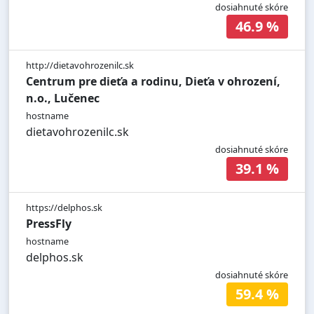
dosiahnuté skóre
46.9 %
http://dietavohrozenilc.sk
Centrum pre dieťa a rodinu, Dieťa v ohrození,
n.o., Lučenec
hostname
dietavohrozenilc.sk
dosiahnuté skóre
39.1 %
https://delphos.sk
PressFly
hostname
delphos.sk
dosiahnuté skóre
59.4 %