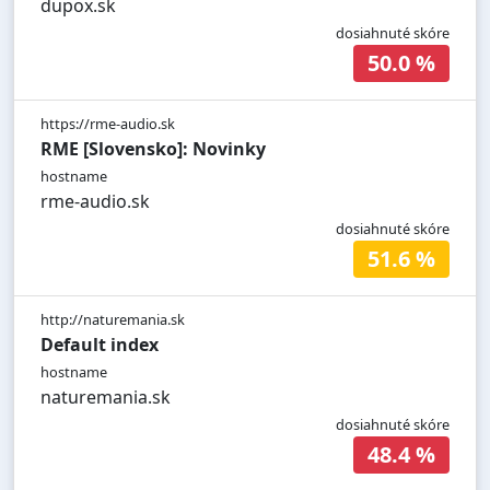
dupox.sk
dosiahnuté skóre
50.0 %
https://rme-audio.sk
RME [Slovensko]: Novinky
hostname
rme-audio.sk
dosiahnuté skóre
51.6 %
http://naturemania.sk
Default index
hostname
naturemania.sk
dosiahnuté skóre
48.4 %