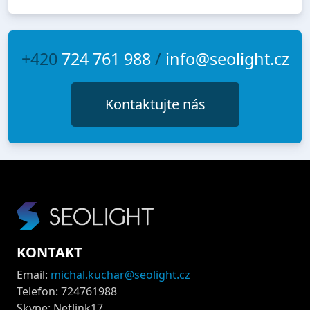
+420
724 761 988
/
info@seolight.cz
Kontaktujte nás
KONTAKT
Email:
michal.kuchar@seolight.cz
Telefon: 724761988
Skype: Netlink17