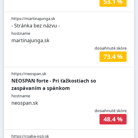
53.1 %
https://martinajunga.sk
- Stránka bez názvu -
hostname
martinajunga.sk
dosiahnuté skóre
73.4 %
https://neospan.sk
NEOSPAN forte - Pri ťažkostiach so
zaspávaním a spánkom
hostname
neospan.sk
dosiahnuté skóre
48.4 %
https://csaba-oszi.sk