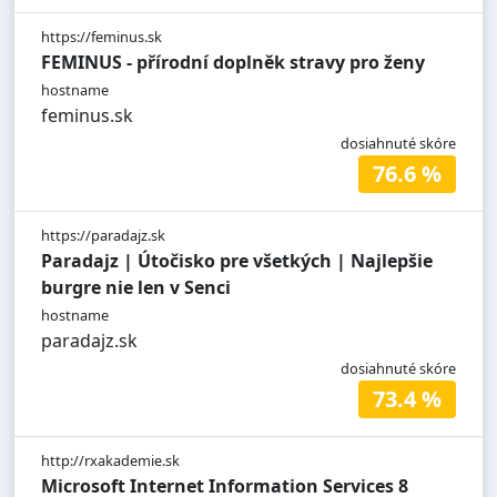
https://feminus.sk
FEMINUS - přírodní doplněk stravy pro ženy
hostname
feminus.sk
dosiahnuté skóre
76.6 %
https://paradajz.sk
Paradajz | Útočisko pre všetkých | Najlepšie
burgre nie len v Senci
hostname
paradajz.sk
dosiahnuté skóre
73.4 %
http://rxakademie.sk
Microsoft Internet Information Services 8