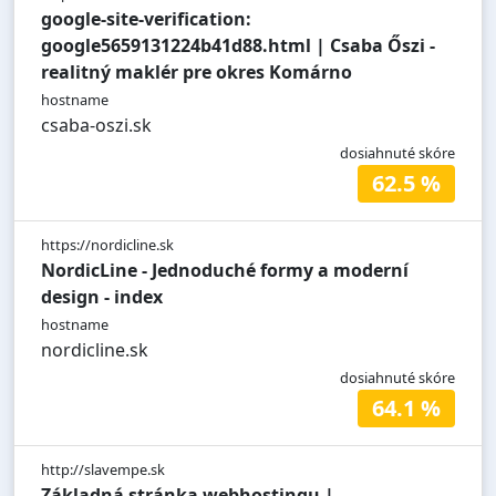
google-site-verification:
google5659131224b41d88.html | Csaba Őszi -
realitný maklér pre okres Komárno
hostname
csaba-oszi.sk
dosiahnuté skóre
62.5 %
https://nordicline.sk
NordicLine - Jednoduché formy a moderní
design - index
hostname
nordicline.sk
dosiahnuté skóre
64.1 %
http://slavempe.sk
Základná stránka webhostingu |