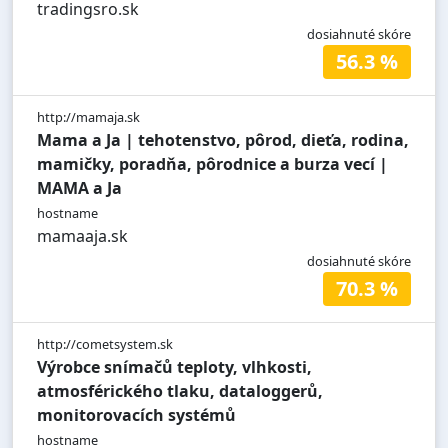
tradingsro.sk
dosiahnuté skóre
56.3 %
http://mamaja.sk
Mama a Ja | tehotenstvo, pôrod, dieťa, rodina,
mamičky, poradňa, pôrodnice a burza vecí |
MAMA a Ja
hostname
mamaaja.sk
dosiahnuté skóre
70.3 %
http://cometsystem.sk
Výrobce snímačů teploty, vlhkosti,
atmosférického tlaku, dataloggerů,
monitorovacích systémů
hostname