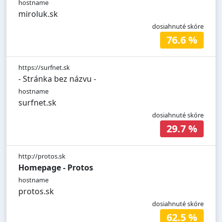
hostname
miroluk.sk
dosiahnuté skóre
76.6 %
https://surfnet.sk
- Stránka bez názvu -
hostname
surfnet.sk
dosiahnuté skóre
29.7 %
http://protos.sk
Homepage - Protos
hostname
protos.sk
dosiahnuté skóre
62.5 %