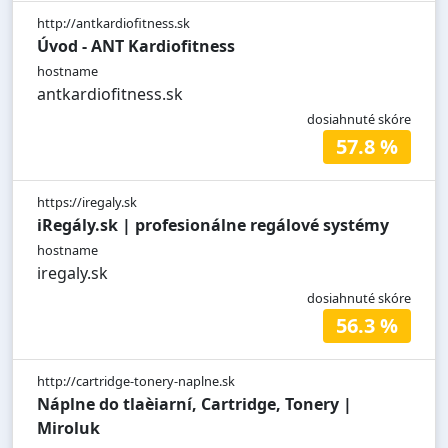
http://antkardiofitness.sk
Úvod - ANT Kardiofitness
hostname
antkardiofitness.sk
dosiahnuté skóre
57.8 %
https://iregaly.sk
iRegály.sk | profesionálne regálové systémy
hostname
iregaly.sk
dosiahnuté skóre
56.3 %
http://cartridge-tonery-naplne.sk
Náplne do tlaèiarní, Cartridge, Tonery |
Miroluk