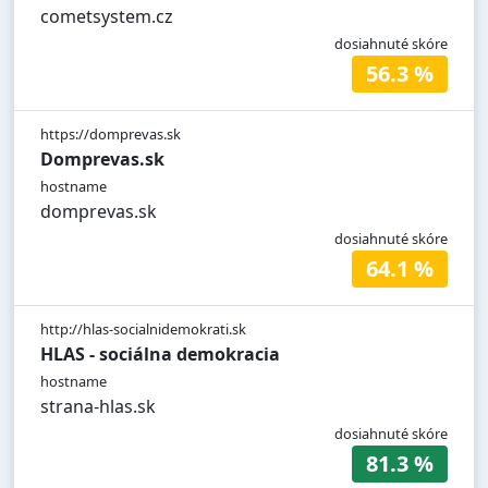
cometsystem.cz
dosiahnuté skóre
56.3 %
https://domprevas.sk
Domprevas.sk
hostname
domprevas.sk
dosiahnuté skóre
64.1 %
http://hlas-socialnidemokrati.sk
HLAS - sociálna demokracia
hostname
strana-hlas.sk
dosiahnuté skóre
81.3 %