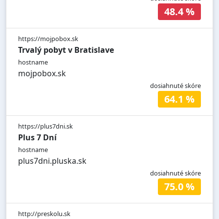
48.4 %
https://mojpobox.sk
Trvalý pobyt v Bratislave
hostname
mojpobox.sk
dosiahnuté skóre
64.1 %
https://plus7dni.sk
Plus 7 Dní
hostname
plus7dni.pluska.sk
dosiahnuté skóre
75.0 %
http://preskolu.sk