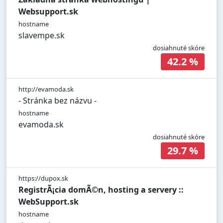
Websupport.sk
hostname
slavempe.sk
dosiahnuté skóre
42.2 %
http://evamoda.sk
- Stránka bez názvu -
hostname
evamoda.sk
dosiahnuté skóre
29.7 %
https://dupox.sk
RegistrÃ¡cia domÃ©n, hosting a servery ::
WebSupport.sk
hostname