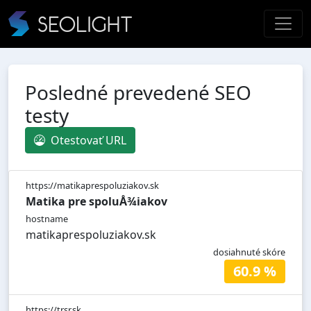
Posledné prevedené SEO
testy
Otestovať URL
https://matikaprespoluziakov.sk
Matika pre spoluÅ¾iakov
hostname
matikaprespoluziakov.sk
dosiahnuté skóre
60.9 %
https://trsr.sk