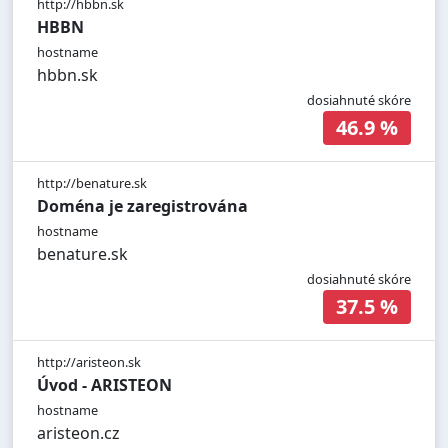
http://hbbn.sk
HBBN
hostname
hbbn.sk
dosiahnuté skóre
46.9 %
http://benature.sk
Doména je zaregistrována
hostname
benature.sk
dosiahnuté skóre
37.5 %
http://aristeon.sk
Úvod - ARISTEON
hostname
aristeon.cz