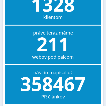
1328
klientom
práve teraz máme
211
webov pod palcom
náš tím napísal už
358467
PR článkov