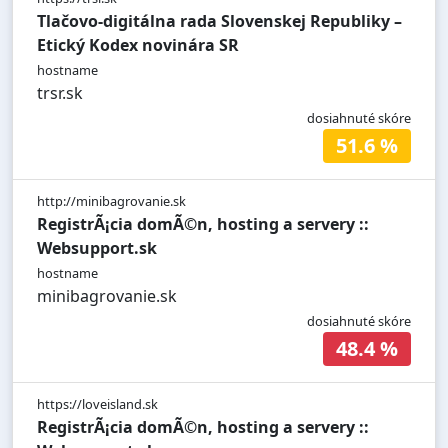
Tlačovo-digitálna rada Slovenskej Republiky –
Etický Kodex novinára SR
hostname
trsr.sk
dosiahnuté skóre
51.6 %
http://minibagrovanie.sk
RegistrÃ¡cia domÃ©n, hosting a servery ::
Websupport.sk
hostname
minibagrovanie.sk
dosiahnuté skóre
48.4 %
https://loveisland.sk
RegistrÃ¡cia domÃ©n, hosting a servery ::