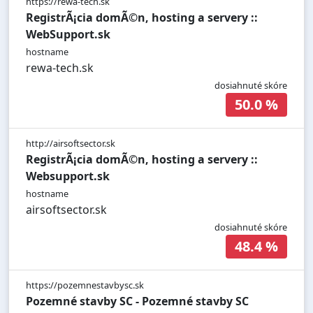
https://rewa-tech.sk
RegistrÃ¡cia domÃ©n, hosting a servery ::
WebSupport.sk
hostname
rewa-tech.sk
dosiahnuté skóre
50.0 %
http://airsoftsector.sk
RegistrÃ¡cia domÃ©n, hosting a servery ::
Websupport.sk
hostname
airsoftsector.sk
dosiahnuté skóre
48.4 %
https://pozemnestavbysc.sk
Pozemné stavby SC - Pozemné stavby SC