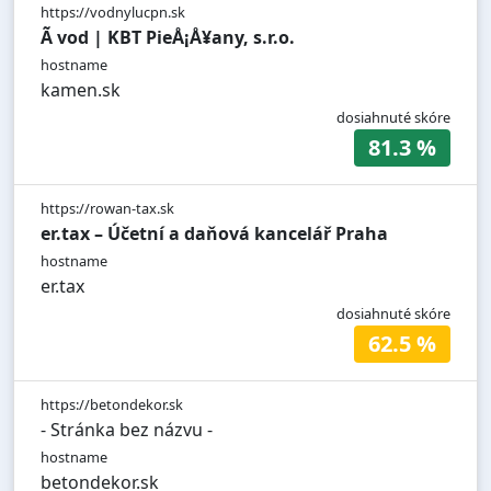
https://vodnylucpn.sk
Ã vod | KBT PieÅ¡Å¥any, s.r.o.
hostname
kamen.sk
dosiahnuté skóre
81.3 %
https://rowan-tax.sk
er.tax – Účetní a daňová kancelář Praha
hostname
er.tax
dosiahnuté skóre
62.5 %
https://betondekor.sk
- Stránka bez názvu -
hostname
betondekor.sk