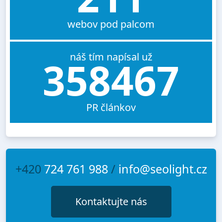
webov pod palcom
náš tím napísal už
358467
PR článkov
+420
724 761 988
/
info@seolight.cz
Kontaktujte nás