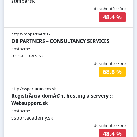
stefibar.sk
dosiahnuté skóre
48.4 %
https://obpartners.sk
OB PARTNERS – CONSULTANCY SERVICES
hostname
obpartners.sk
dosiahnuté skóre
68.8 %
http://ssportacademy.sk
RegistrÃ¡cia domÃ©n, hosting a servery ::
Websupport.sk
hostname
ssportacademy.sk
dosiahnuté skóre
48.4 %