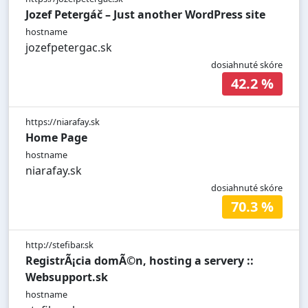
Jozef Petergáč – Just another WordPress site
hostname
jozefpetergac.sk
dosiahnuté skóre
42.2 %
https://niarafay.sk
Home Page
hostname
niarafay.sk
dosiahnuté skóre
70.3 %
http://stefibar.sk
RegistrÃ¡cia domÃ©n, hosting a servery ::
Websupport.sk
hostname