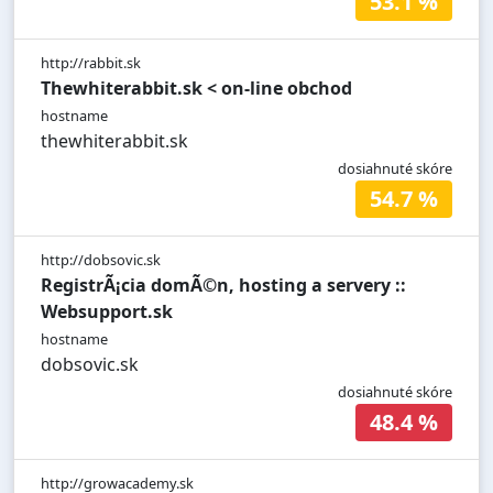
53.1 %
http://rabbit.sk
Thewhiterabbit.sk < on-line obchod
hostname
thewhiterabbit.sk
dosiahnuté skóre
54.7 %
http://dobsovic.sk
RegistrÃ¡cia domÃ©n, hosting a servery ::
Websupport.sk
hostname
dobsovic.sk
dosiahnuté skóre
48.4 %
http://growacademy.sk