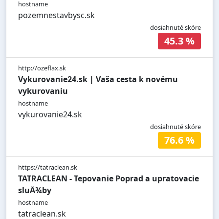
hostname
pozemnestavbysc.sk
dosiahnuté skóre
45.3 %
http://ozeflax.sk
Vykurovanie24.sk | Vaša cesta k novému
vykurovaniu
hostname
vykurovanie24.sk
dosiahnuté skóre
76.6 %
https://tatraclean.sk
TATRACLEAN - Tepovanie Poprad a upratovacie
sluÅ¾by
hostname
tatraclean.sk