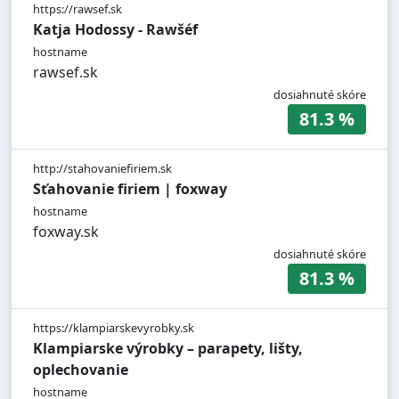
https://rawsef.sk
Katja Hodossy - Rawšéf
hostname
rawsef.sk
dosiahnuté skóre
81.3 %
http://stahovaniefiriem.sk
Sťahovanie firiem | foxway
hostname
foxway.sk
dosiahnuté skóre
81.3 %
https://klampiarskevyrobky.sk
Klampiarske výrobky – parapety, lišty,
oplechovanie
hostname