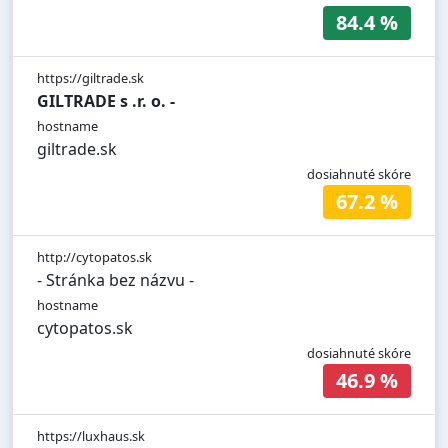
84.4 %
https://giltrade.sk
GILTRADE s .r. o. -
hostname
giltrade.sk
dosiahnuté skóre
67.2 %
http://cytopatos.sk
- Stránka bez názvu -
hostname
cytopatos.sk
dosiahnuté skóre
46.9 %
https://luxhaus.sk