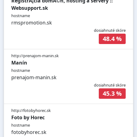
RegistrÃ¡cia domÃ©n, hosting a servery ::
Websupport.sk
hostname
rmspromotion.sk
dosiahnuté skóre
48.4 %
http://prenajom-manin.sk
Manín
hostname
prenajom-manin.sk
dosiahnuté skóre
45.3 %
http://fotobyhorec.sk
Foto by Horec
hostname
fotobyhorec.sk