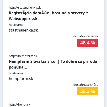
http://stastnalienka.sk
RegistrÃ¡cia domÃ©n, hosting a servery ::
Websupport.sk
hostname
stastnalienka.sk
dosiahnuté skóre
48.4 %
http://hempfarm.sk
Hempfarm Slovakia s.r.o. | To dobré čo príroda
ponúka...
hostname
hempfarm.sk
dosiahnuté skóre
56.3 %
http://henat.sk