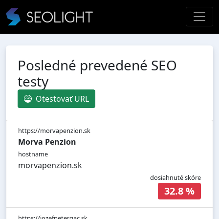
Posledné prevedené SEO
testy
Otestovať URL
https://morvapenzion.sk
Morva Penzion
hostname
morvapenzion.sk
dosiahnuté skóre
32.8 %
https://jozefpetergac.sk