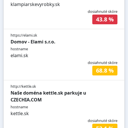
klampiarskevyrobky.sk
dosiahnuté skóre
43.8 %
https://elami.sk
Domov - Elami s.r.o.
hostname
elami.sk
dosiahnuté skóre
68.8 %
http://kettle.sk
Naše doména kettle.sk parkuje u
CZECHIA.COM
hostname
kettle.sk
dosiahnuté skóre