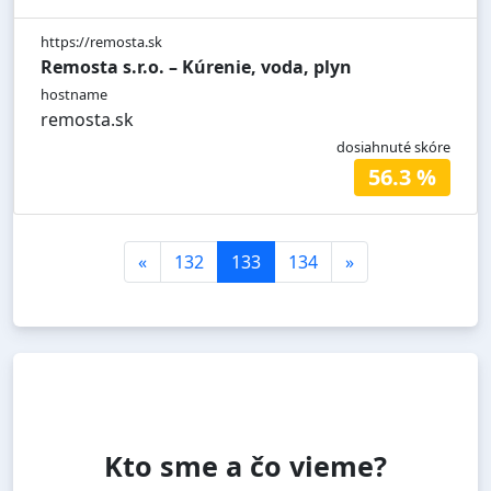
https://remosta.sk
Remosta s.r.o. – Kúrenie, voda, plyn
hostname
remosta.sk
dosiahnuté skóre
56.3 %
«
132
133
134
»
Kto sme a čo vieme?