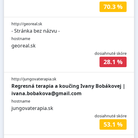
70.3 %
http://georeal.sk
- Stránka bez názvu -
hostname
georeal.sk
dosiahnuté skóre
28.1 %
http://jungovaterapia.sk
Regresná terapia a koučing Ivany Bobákovej |
ivana.bobakova@gmail.com
hostname
jungovaterapia.sk
dosiahnuté skóre
53.1 %