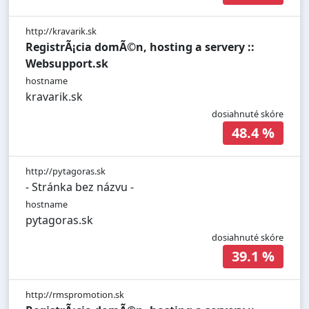
http://kravarik.sk
RegistrÃ¡cia domÃ©n, hosting a servery ::
Websupport.sk
hostname
kravarik.sk
dosiahnuté skóre
48.4 %
http://pytagoras.sk
- Stránka bez názvu -
hostname
pytagoras.sk
dosiahnuté skóre
39.1 %
http://rmspromotion.sk