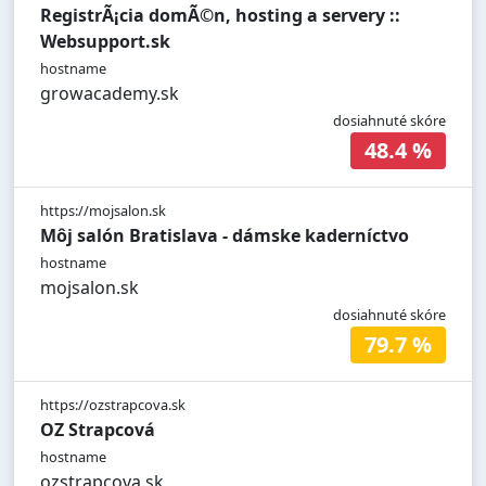
RegistrÃ¡cia domÃ©n, hosting a servery ::
Websupport.sk
hostname
growacademy.sk
dosiahnuté skóre
48.4 %
https://mojsalon.sk
Môj salón Bratislava - dámske kaderníctvo
hostname
mojsalon.sk
dosiahnuté skóre
79.7 %
https://ozstrapcova.sk
OZ Strapcová
hostname
ozstrapcova.sk