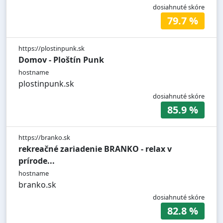
dosiahnuté skóre
79.7 %
https://plostinpunk.sk
Domov - Ploštín Punk
hostname
plostinpunk.sk
dosiahnuté skóre
85.9 %
https://branko.sk
rekreačné zariadenie BRANKO - relax v
prírode...
hostname
branko.sk
dosiahnuté skóre
82.8 %