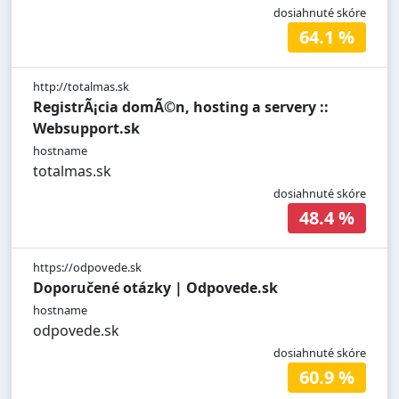
dosiahnuté skóre
64.1 %
http://totalmas.sk
RegistrÃ¡cia domÃ©n, hosting a servery ::
Websupport.sk
hostname
totalmas.sk
dosiahnuté skóre
48.4 %
https://odpovede.sk
Doporučené otázky | Odpovede.sk
hostname
odpovede.sk
dosiahnuté skóre
60.9 %