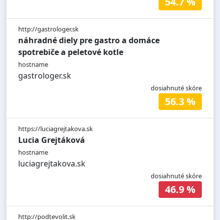
54.7 %
http://gastrologer.sk
náhradné diely pre gastro a domáce
spotrebiče a peletové kotle
hostname
gastrologer.sk
dosiahnuté skóre
56.3 %
https://luciagrejtakova.sk
Lucia Grejtáková
hostname
luciagrejtakova.sk
dosiahnuté skóre
46.9 %
http://podtevolit.sk