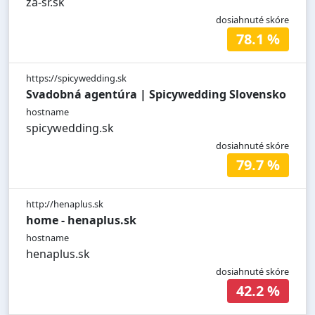
za-sr.sk
dosiahnuté skóre
78.1 %
https://spicywedding.sk
Svadobná agentúra | Spicywedding Slovensko
hostname
spicywedding.sk
dosiahnuté skóre
79.7 %
http://henaplus.sk
home - henaplus.sk
hostname
henaplus.sk
dosiahnuté skóre
42.2 %