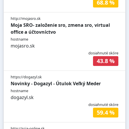
68.8 %
http://mojasro.sk
Moja SRO- založenie sro, zmena sro, virtual
office a účtovníctvo
hostname
mojasro.sk
dosiahnuté skóre
43.8 %
https://dogazyl.sk
Novinky - Dogazyl - Útulok Veľký Meder
hostname
dogazyl.sk
dosiahnuté skóre
59.4 %
http://scia-online.sk