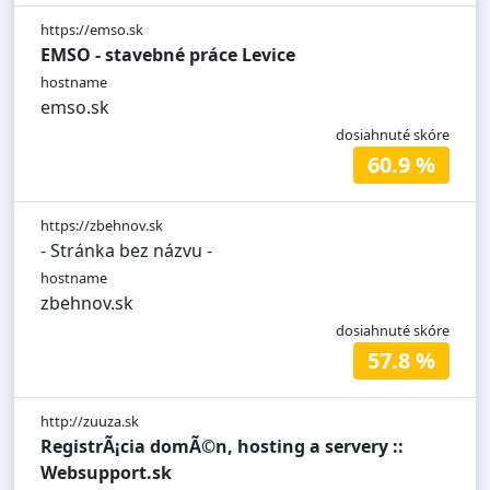
https://emso.sk
EMSO - stavebné práce Levice
hostname
emso.sk
dosiahnuté skóre
60.9 %
https://zbehnov.sk
- Stránka bez názvu -
hostname
zbehnov.sk
dosiahnuté skóre
57.8 %
http://zuuza.sk
RegistrÃ¡cia domÃ©n, hosting a servery ::
Websupport.sk