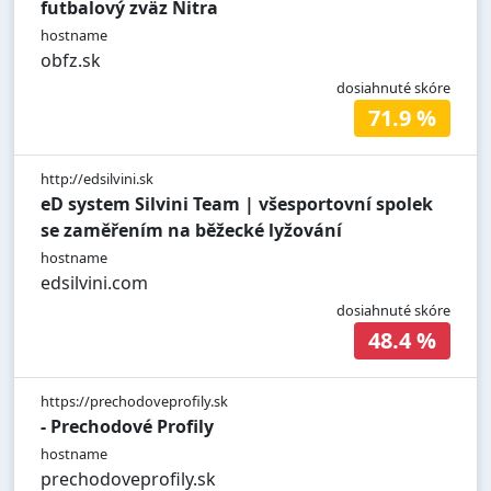
futbalový zväz Nitra
hostname
obfz.sk
dosiahnuté skóre
71.9 %
http://edsilvini.sk
eD system Silvini Team | všesportovní spolek
se zaměřením na běžecké lyžování
hostname
edsilvini.com
dosiahnuté skóre
48.4 %
https://prechodoveprofily.sk
- Prechodové Profily
hostname
prechodoveprofily.sk