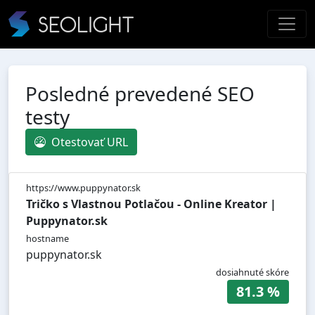
Posledné prevedené SEO
testy
Otestovať URL
https://www.puppynator.sk
Tričko s Vlastnou Potlačou - Online Kreator |
Puppynator.sk
hostname
puppynator.sk
dosiahnuté skóre
81.3 %