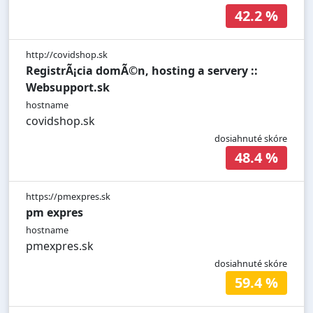
42.2 %
http://covidshop.sk
RegistrÃ¡cia domÃ©n, hosting a servery ::
Websupport.sk
hostname
covidshop.sk
dosiahnuté skóre
48.4 %
https://pmexpres.sk
pm expres
hostname
pmexpres.sk
dosiahnuté skóre
59.4 %