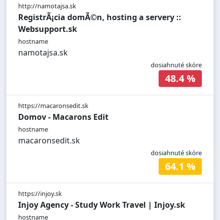
http://namotajsa.sk
RegistrÃ¡cia domÃ©n, hosting a servery ::
Websupport.sk
hostname
namotajsa.sk
dosiahnuté skóre
48.4 %
https://macaronsedit.sk
Domov - Macarons Edit
hostname
macaronsedit.sk
dosiahnuté skóre
64.1 %
https://injoy.sk
Injoy Agency - Study Work Travel | Injoy.sk
hostname