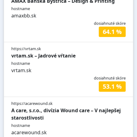
AMAX Banská Bystrica – Design & Printing
hostname
amaxbb.sk
dosiahnuté skóre
64.1 %
https://vrtam.sk
vrtam.sk – Jadrové vŕtanie
hostname
vrtam.sk
dosiahnuté skóre
53.1 %
https://acarewound.sk
A care, s.r.o., divízia Wound care – V najlepšej
starostlivosti
hostname
acarewound.sk