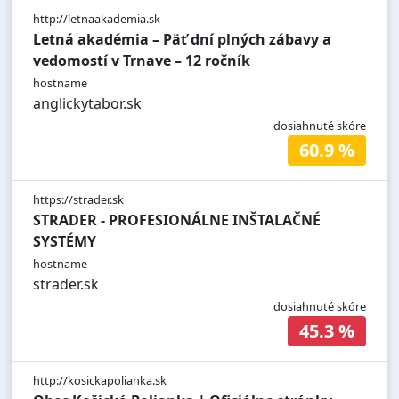
http://letnaakademia.sk
Letná akadémia – Päť dní plných zábavy a
vedomostí v Trnave – 12 ročník
hostname
anglickytabor.sk
dosiahnuté skóre
60.9 %
https://strader.sk
STRADER - PROFESIONÁLNE INŠTALAČNÉ
SYSTÉMY
hostname
strader.sk
dosiahnuté skóre
45.3 %
http://kosickapolianka.sk