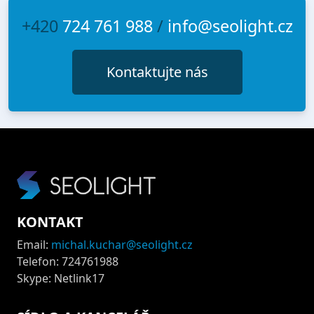
+420
724 761 988
/
info@seolight.cz
Kontaktujte nás
KONTAKT
Email:
michal.kuchar@seolight.cz
Telefon: 724761988
Skype: Netlink17