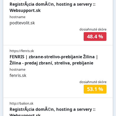
RegistrÃ¡cia domÃ©n, hosting a servery ::
Websupport.sk
hostname
podtevolit.sk
dosiahnuté skóre
48.4 %
https://fenris.sk
FENRIS | zbrane-strelivo-prebíjanie Žilina |
Žilina - predaj zbraní, streliva, prebíjanie
hostname
fenris.sk
dosiahnuté skóre
53.1 %
http://balion.sk
RegistrÃ¡cia domÃ©n, hosting a servery ::
Websupport.sk