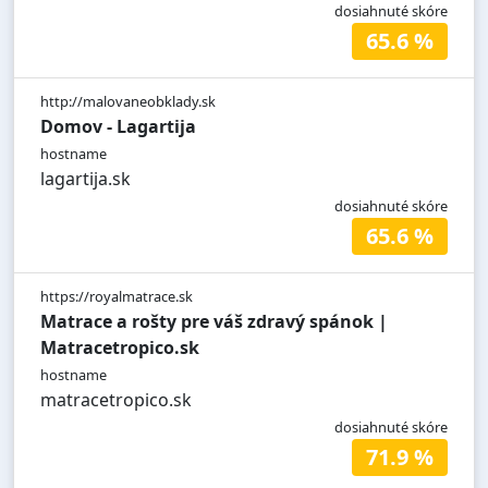
dosiahnuté skóre
65.6 %
http://malovaneobklady.sk
Domov - Lagartija
hostname
lagartija.sk
dosiahnuté skóre
65.6 %
https://royalmatrace.sk
Matrace a rošty pre váš zdravý spánok |
Matracetropico.sk
hostname
matracetropico.sk
dosiahnuté skóre
71.9 %