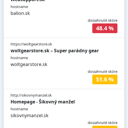
hostname
balion.sk
dosiahnuté skóre
48.4 %
https://woltgearstore.sk
woltgearstore.sk – Super parádny gear
hostname
woltgearstore.sk
dosiahnuté skóre
51.6 %
http://sikovnymanzel.sk
Homepage - Šikovný manžel
hostname
sikovnymanzel.sk
dosiahnuté skóre