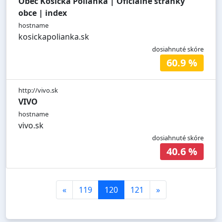
Obec Košická Polianka | Oficiálne stránky
obce | index
hostname
kosickapolianka.sk
dosiahnuté skóre
60.9 %
http://vivo.sk
VIVO
hostname
vivo.sk
dosiahnuté skóre
40.6 %
«
119
120
121
»