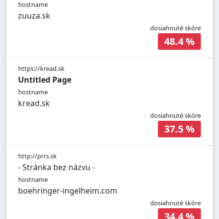
hostname
zuuza.sk
dosiahnuté skóre
48.4 %
https://kread.sk
Untitled Page
hostname
kread.sk
dosiahnuté skóre
37.5 %
http://prrs.sk
- Stránka bez názvu -
hostname
boehringer-ingelheim.com
dosiahnuté skóre
34.4 %