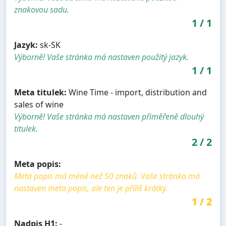
znakovou sadu.
1
/
1
Jazyk:
sk-SK
Výborně! Vaše stránka má nastaven použitý jazyk.
1
/
1
Meta titulek:
Wine Time - import, distribution and
sales of wine
Výborně! Vaše stránka má nastaven přiměřeně dlouhý
titulek.
2
/
2
Meta popis:
Meta popis má méně než 50 znaků. Vaše stránka má
nastaven meta popis, ale ten je příliš krátký.
1
/
2
Nadpis H1:
-