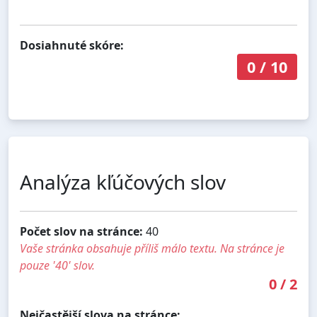
Dosiahnuté skóre:
0
/
10
Analýza kľúčových slov
Počet slov na stránce:
40
Vaše stránka obsahuje příliš málo textu. Na stránce je
pouze '40' slov.
0
/
2
Nejčastější slova na stránce: