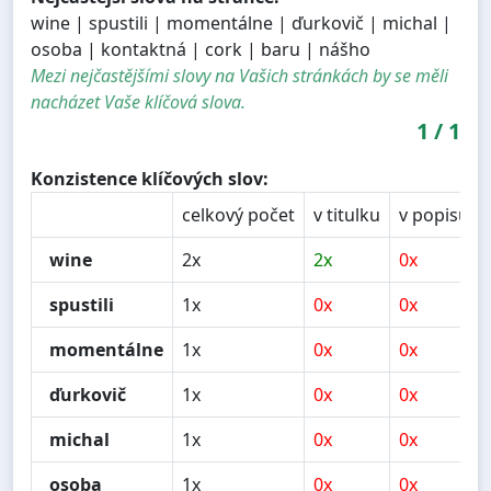
wine | spustili | momentálne | ďurkovič | michal |
osoba | kontaktná | cork | baru | nášho
Mezi nejčastějšími slovy na Vašich stránkách by se měli
nacházet Vaše klíčová slova.
1
/
1
Konzistence klíčových slov:
celkový počet
v titulku
v popisu
wine
2x
2x
0x
spustili
1x
0x
0x
momentálne
1x
0x
0x
ďurkovič
1x
0x
0x
michal
1x
0x
0x
osoba
1x
0x
0x