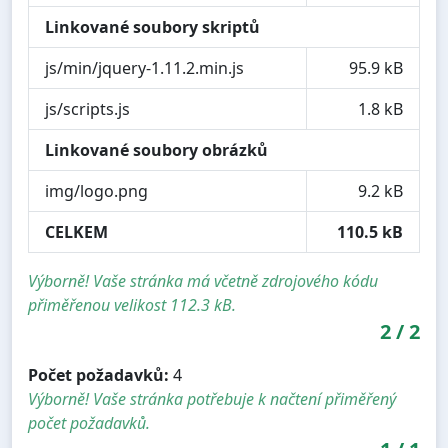
Linkované soubory skriptů
js/min/jquery-1.11.2.min.js
95.9 kB
js/scripts.js
1.8 kB
Linkované soubory obrázků
img/logo.png
9.2 kB
CELKEM
110.5 kB
Výborně! Vaše stránka má včetně zdrojového kódu
přiměřenou velikost 112.3 kB.
2
/
2
Počet požadavků:
4
Výborně! Vaše stránka potřebuje k načtení přiměřený
počet požadavků.