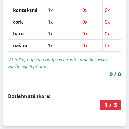
kontaktná
1x
0x
0x
cork
1x
0x
0x
baru
1x
0x
0x
nášho
1x
0x
0x
V titulku, popisu a nadpisech máte málo klíčových
zvažte jejich přidání.
0
/
0
Dosiahnuté skóre:
1
/
3