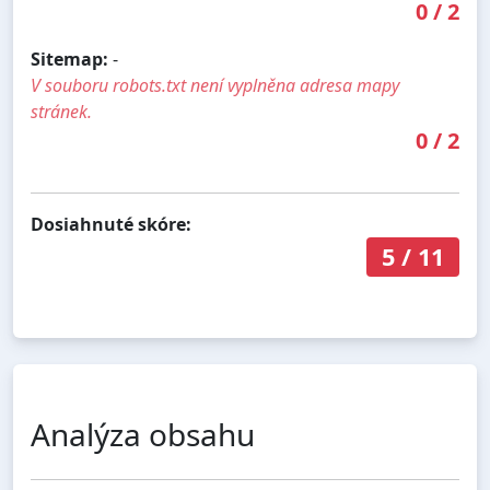
0
/
2
Sitemap:
-
V souboru robots.txt není vyplněna adresa mapy
stránek.
0
/
2
Dosiahnuté skóre:
5
/
11
Analýza obsahu