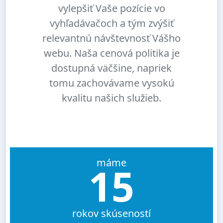
vylepšiť Vaše pozície vo
vyhľadávačoch a tým zvýšiť
relevantnú návštevnosť Vášho
webu. Naša cenová politika je
dostupná väčšine, napriek
tomu zachovávame vysokú
kvalitu našich služieb.
máme
15
rokov skúseností