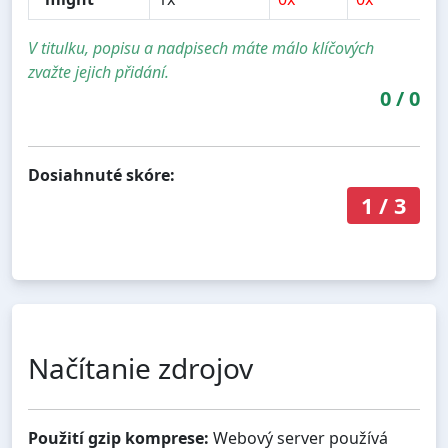
V titulku, popisu a nadpisech máte málo klíčových
zvažte jejich přidání.
0
/
0
Dosiahnuté skóre:
1
/
3
Načítanie zdrojov
Použití gzip komprese:
Webový server používá