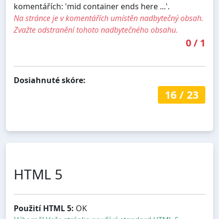
komentářích: 'mid container ends here ...'.
Na stránce je v komentářích umístěn nadbytečný obsah.
Zvažte odstranění tohoto nadbytečného obsahu.
0
/
1
Dosiahnuté skóre:
16
/
23
HTML 5
Použití HTML 5:
OK