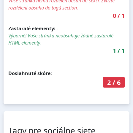
Vaše stránka nemá rozdělen obsah do sekcí. Zvažte
rozdělení obsahu do tagů section.
0
/
1
Zastaralé elementy:
-
Výborně! Vaše stránka neobsahuje žádné zastaralé
HTML elementy.
1
/
1
Dosiahnuté skóre:
2
/
6
Tagy pre sociálne siete