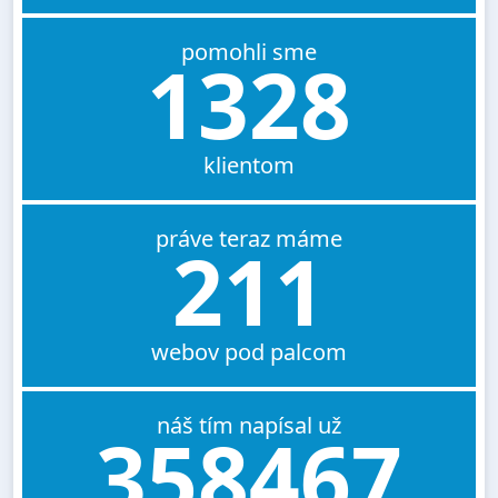
pomohli sme
1328
klientom
práve teraz máme
211
webov pod palcom
náš tím napísal už
358467