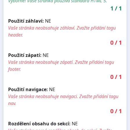
Výborně! Vaše stránka používá standard HTML 5.
1
/
1
Použití záhlaví:
NE
Vaše stránka neobsahuje záhlaví. Zvažte přidání tagu
header.
0
/
1
Použití zápatí:
NE
Vaše stránka neobsahuje zápatí. Zvažte přidání tagu
footer.
0
/
1
Použití navigace:
NE
Vaše stránka neobsahuje navigaci. Zvažte přidání tagu
nav.
0
/
1
Rozdělení obsahu do sekcí:
NE