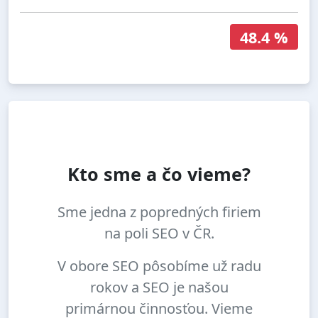
48.4 %
Kto sme a čo vieme?
Sme jedna z popredných firiem
na poli SEO v ČR.
V obore SEO pôsobíme už radu
rokov a SEO je našou
primárnou činnosťou. Vieme