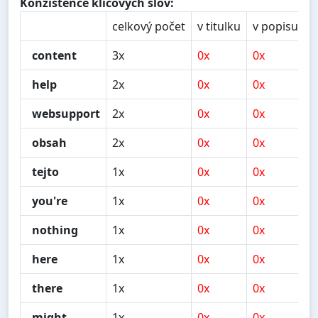
Konzistence klíčových slov:
celkový počet
v titulku
v popisu
v
content
3x
0x
0x
0
help
2x
0x
0x
0
websupport
2x
0x
0x
1
obsah
2x
0x
0x
0
tejto
1x
0x
0x
1
you're
1x
0x
0x
0
nothing
1x
0x
0x
1
here
1x
0x
0x
1
there
1x
0x
0x
0
might
1x
0x
0x
0