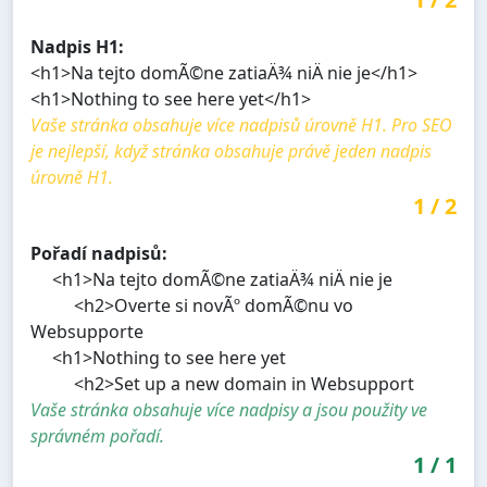
Nadpis H1:
<h1>Na tejto domÃ©ne zatiaÄ¾ niÄ nie je</h1>
<h1>Nothing to see here yet</h1>
Vaše stránka obsahuje více nadpisů úrovně H1. Pro SEO
je nejlepší, když stránka obsahuje právě jeden nadpis
úrovně H1.
1
/
2
Pořadí nadpisů:
<h1>Na tejto domÃ©ne zatiaÄ¾ niÄ nie je
<h2>Overte si novÃº domÃ©nu vo
Websupporte
<h1>Nothing to see here yet
<h2>Set up a new domain in Websupport
Vaše stránka obsahuje více nadpisy a jsou použity ve
správném pořadí.
1
/
1