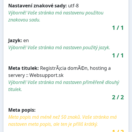
Nastavení znakové sady:
utf-8
Výborně! Vaše stránka má nastavenu použitou
znakovou sadu.
1
/
1
Jazyk:
en
Výborně! Vaše stránka má nastaven použitý jazyk.
1
/
1
Meta titulek:
RegistrÃ¡cia domÃ©n, hosting a
servery :: Websupport.sk
Výborně! Vaše stránka má nastaven přiměřeně dlouhý
titulek.
2
/
2
Meta popis:
Meta popis má méně než 50 znaků. Vaše stránka má
nastaven meta popis, ale ten je příliš krátký.
1
/
2