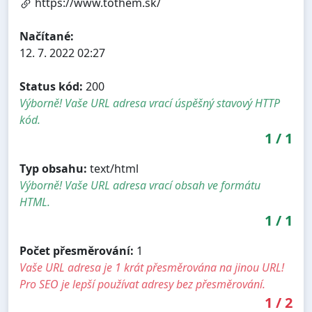
https://www.tothem.sk/
Načítané:
12. 7. 2022 02:27
Status kód:
200
Výborně! Vaše URL adresa vrací úspěšný stavový HTTP
kód.
1
/
1
Typ obsahu:
text/html
Výborně! Vaše URL adresa vrací obsah ve formátu
HTML.
1
/
1
Počet přesměrování:
1
Vaše URL adresa je 1 krát přesměrována na jinou URL!
Pro SEO je lepší používat adresy bez přesměrování.
1
/
2