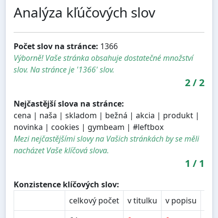
Analýza kľúčových slov
Počet slov na stránce:
1366
Výborně! Vaše stránka obsahuje dostatečné množství
slov. Na stránce je '1366' slov.
2
/
2
Nejčastější slova na stránce:
cena | naša | skladom | bežná | akcia | produkt |
novinka | cookies | gymbeam | #leftbox
Mezi nejčastějšími slovy na Vašich stránkách by se měli
nacházet Vaše klíčová slova.
1
/
1
Konzistence klíčových slov:
celkový počet
v titulku
v popisu
v n