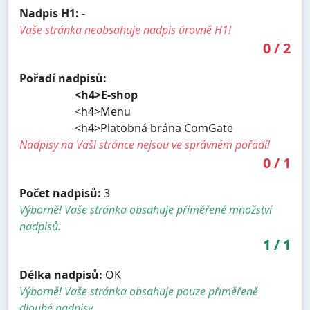
Nadpis H1:
-
Vaše stránka neobsahuje nadpis úrovně H1!
0
/
2
Pořadí nadpisů:
<h4>E-shop
<h4>Menu
<h4>Platobná brána ComGate
Nadpisy na Vaši stránce nejsou ve správném pořadí!
0
/
1
Počet nadpisů:
3
Výborně! Vaše stránka obsahuje přiměřené množství
nadpisů.
1
/
1
Délka nadpisů:
OK
Výborně! Vaše stránka obsahuje pouze přiměřeně
dlouhé nadpisy.