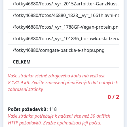
/fotky46880/fotos/_vyr_2015Zartbitter-GanzNuss_20
/fotky46880/fotos/46880_1828__vyr_1661hlavni-nahle
/fotky46880/fotos/_vyr_1788GF-Vegan-protein.png
/fotky46880/fotos/_vyr_101836_borowka-sladzena-pa
/fotky46880/comgate-paticka-e-shopu.png
CELKEM
Vaše stránka včetně zdrojového kódu má velikost
8 181.9 kB. Zvažte zmenšení přenášených dat nutných k
zobrazení stránky.
0
/
2
Počet požadavků:
118
Vaše stránka potřebuje k načtení více než 30 dalších
HTTP požadavků. Zvažte optimalizaci její počtu.