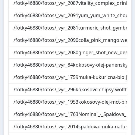
/fotky46880/fotos/_vyr_2087vitality_complex_drink_
/fotky46880/fotos/_vyr_2091yum_yum_white_chocol
/fotky46880/fotos/_vyr_2081turmeric_shot_gymbea
/fotky46880/fotos/_vyr_2090colla_pink_mango.webp
/fotky46880/fotos/_vyr_2080ginger_shot_new_design
/fotky46880/fotos/_vyr_84kokosovy-olej-panensky-bio
/fotky46880/fotos/_vyr_1759muka-kukuricna-bio.jpg
/fotky46880/fotos/_vyr_296kokosove-chipsy-wolfberr
/fotky46880/fotos/_vyr_1953kokosovy-olej-mct-bio-50
/fotky46880/fotos/_vyr_1763Nominal_-_Spaldova_mo
/fotky46880/fotos/_vyr_2014spaldova-muka-natural.j