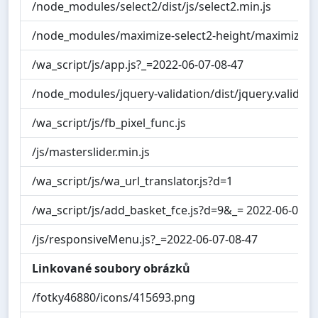
/node_modules/select2/dist/js/select2.min.js
/node_modules/maximize-select2-height/maximize-sel
/wa_script/js/app.js?_=2022-06-07-08-47
/node_modules/jquery-validation/dist/jquery.validate
/wa_script/js/fb_pixel_func.js
/js/masterslider.min.js
/wa_script/js/wa_url_translator.js?d=1
/wa_script/js/add_basket_fce.js?d=9&_= 2022-06-07-0
/js/responsiveMenu.js?_=2022-06-07-08-47
Linkované soubory obrázků
/fotky46880/icons/415693.png