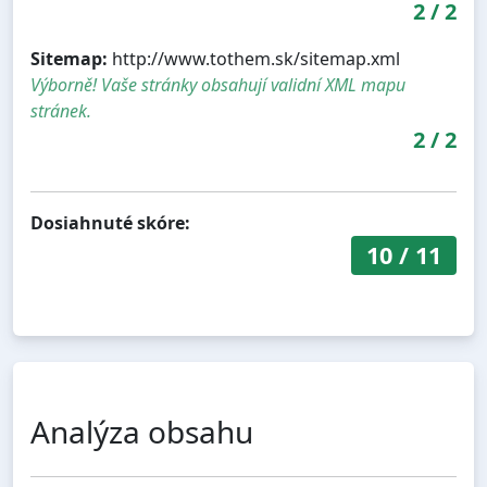
2
/
2
Sitemap:
http://www.tothem.sk/sitemap.xml
Výborně! Vaše stránky obsahují validní XML mapu
stránek.
2
/
2
Dosiahnuté skóre:
10
/
11
Analýza obsahu