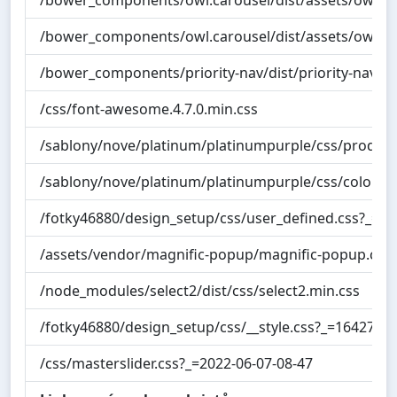
/bower_components/owl.carousel/dist/assets/owl.th
/bower_components/priority-nav/dist/priority-nav-co
/css/font-awesome.4.7.0.min.css
/sablony/nove/platinum/platinumpurple/css/product
/sablony/nove/platinum/platinumpurple/css/colors.c
/fotky46880/design_setup/css/user_defined.css?_=1
/assets/vendor/magnific-popup/magnific-popup.css
/node_modules/select2/dist/css/select2.min.css
/fotky46880/design_setup/css/__style.css?_=1642793
/css/masterslider.css?_=2022-06-07-08-47