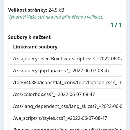
Velikost stránky:
24.5 kB
Výborně! Vaše stránka má přiměřenou velikost.
1
/
1
Soubory k načtení:
Linkované soubory
/css/jquery.selectBoxIt.wa_script.css?_=2022-06-07-08
/css/jquery.qtip.lupa.css?_=2022-06-07-08-47
/fotky46880/icons/flat_icons/font/flaticon.css?_=157
/css/colorbox.css?_=2022-06-07-08-47
/css/lang_dependent_css/lang_sk.css?_=2022-06-07-0
/wa_script/js/styles.css?_=2022-06-07-08-47
/bower_components/owl.carousel/dist/assets/owl.ca