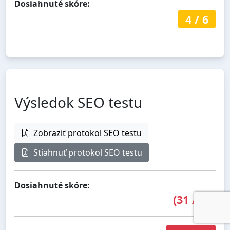
Dosiahnuté skóre:
4
/
6
Výsledok SEO testu
Zobraziť protokol SEO testu
Stiahnuť protokol SEO testu
Dosiahnuté skóre:
(
31
/
64
)