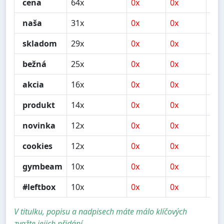
cena
64x
0x
0x
0x
naša
31x
0x
0x
0x
skladom
29x
0x
0x
0x
bežná
25x
0x
0x
0x
akcia
16x
0x
0x
0x
produkt
14x
0x
0x
0x
novinka
12x
0x
0x
0x
cookies
12x
0x
0x
0x
gymbeam
10x
0x
0x
0x
#leftbox
10x
0x
0x
0x
V titulku, popisu a nadpisech máte málo klíčových
zvažte jejich přidání.