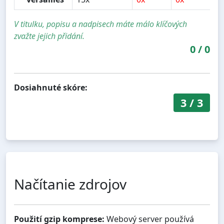
V titulku, popisu a nadpisech máte málo klíčových
zvažte jejich přidání.
0
/
0
Dosiahnuté skóre:
3
/
3
Načítanie zdrojov
Použití gzip komprese:
Webový server používá