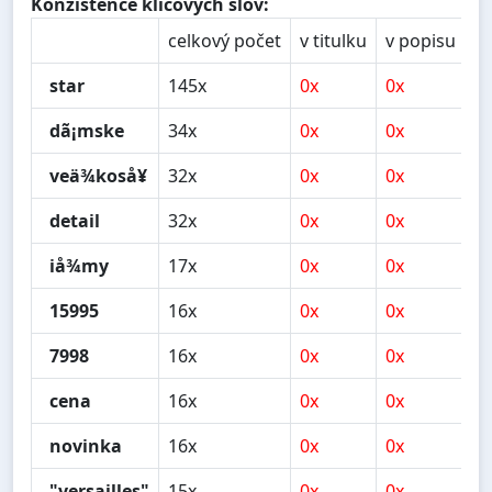
Konzistence klíčových slov:
celkový počet
v titulku
v popisu
v
star
145x
0x
0x
0
dã¡mske
34x
0x
0x
0
veä¾koså¥
32x
0x
0x
0
detail
32x
0x
0x
0
iå¾my
17x
0x
0x
0
15995
16x
0x
0x
0
7998
16x
0x
0x
0
cena
16x
0x
0x
0
novinka
16x
0x
0x
0
"versailles"
15x
0x
0x
0