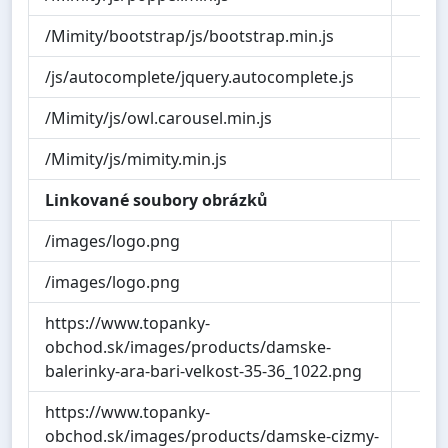
/Mimity/bootstrap/js/bootstrap.min.js
12
/js/autocomplete/jquery.autocomplete.js
6
/Mimity/js/owl.carousel.min.js
10
/Mimity/js/mimity.min.js
3
Linkované soubory obrázků
/images/logo.png
7
/images/logo.png
7
https://www.topanky-
48
obchod.sk/images/products/damske-
balerinky-ara-bari-velkost-35-36_1022.png
https://www.topanky-
76
obchod.sk/images/products/damske-cizmy-