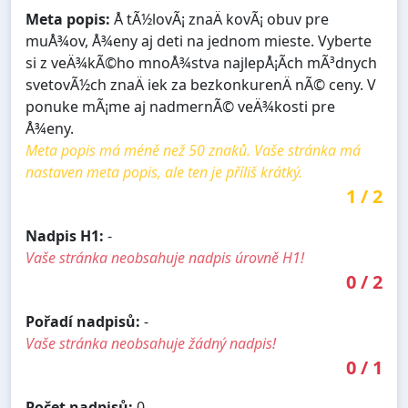
Meta popis:
Å tÃ½lovÃ¡ znaÄ kovÃ¡ obuv pre
muÅ¾ov, Å¾eny aj deti na jednom mieste. Vyberte
si z veÄ¾kÃ©ho mnoÅ¾stva najlepÅ¡Ã­ch mÃ³dnych
svetovÃ½ch znaÄ iek za bezkonkurenÄ nÃ© ceny. V
ponuke mÃ¡me aj nadmernÃ© veÄ¾kosti pre
Å¾eny.
Meta popis má méně než 50 znaků. Vaše stránka má
nastaven meta popis, ale ten je příliš krátký.
1
/
2
Nadpis H1:
-
Vaše stránka neobsahuje nadpis úrovně H1!
0
/
2
Pořadí nadpisů:
-
Vaše stránka neobsahuje žádný nadpis!
0
/
1
Počet nadpisů:
0