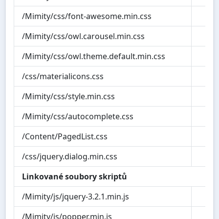
/Mimity/css/font-awesome.min.css
7
/Mimity/css/owl.carousel.min.css
0
/Mimity/css/owl.theme.default.min.css
0
/css/materialicons.css
0
/Mimity/css/style.min.css
5
/Mimity/css/autocomplete.css
0
/Content/PagedList.css
0
/css/jquery.dialog.min.css
1
Linkované soubory skriptů
/Mimity/js/jquery-3.2.1.min.js
30
/Mimity/js/popper.min.js
6