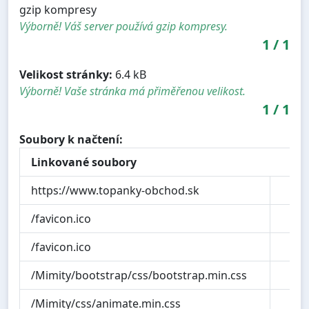
gzip kompresy
Výborně! Váš server používá gzip kompresy.
1
/
1
Velikost stránky:
6.4 kB
Výborně! Vaše stránka má přiměřenou velikost.
1
/
1
Soubory k načtení:
Linkované soubory
https://www.topanky-obchod.sk
6
/favicon.ico
15
/favicon.ico
15
/Mimity/bootstrap/css/bootstrap.min.css
20
/Mimity/css/animate.min.css
2