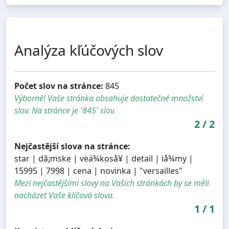
Analýza kľúčových slov
Počet slov na stránce:
845
Výborně! Vaše stránka obsahuje dostatečné množství
slov. Na stránce je '845' slov.
2
/
2
Nejčastější slova na stránce:
star | dã¡mske | veä¾koså¥ | detail | iå¾my |
15995 | 7998 | cena | novinka | "versailles"
Mezi nejčastějšími slovy na Vašich stránkách by se měli
nacházet Vaše klíčová slova.
1
/
1