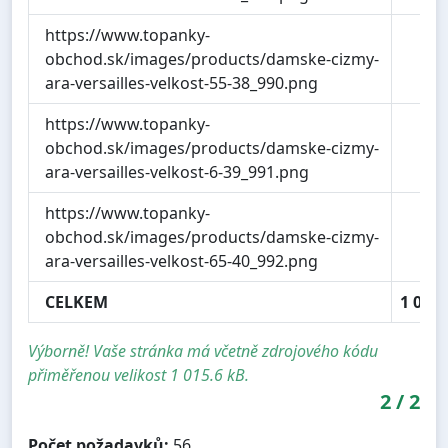
https://www.topanky-
21
obchod.sk/images/products/damske-cizmy-
ara-versailles-velkost-55-38_990.png
https://www.topanky-
21
obchod.sk/images/products/damske-cizmy-
ara-versailles-velkost-6-39_991.png
https://www.topanky-
21
obchod.sk/images/products/damske-cizmy-
ara-versailles-velkost-65-40_992.png
CELKEM
1 009.
Výborně! Vaše stránka má včetně zdrojového kódu
přiměřenou velikost 1 015.6 kB.
2
/
2
Počet požadavků:
56