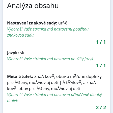
Analýza obsahu
Nastavení znakové sady:
utf-8
Výborně! Vaše stránka má nastavenu použitou
znakovou sadu.
1
/
1
Jazyk:
sk
Výborně! Vaše stránka má nastaven použitý jazyk.
1
/
1
Meta titulek:
ZnaÄ kovÃ¡ obuv a mÃ³dne doplnky
pre Å¾eny, muÅ¾ov aj deti | Å tÃ½lovÃ¡ a znaÄ
kovÃ¡ obuv pre Å¾eny, muÅ¾ov aj deti
Výborně! Vaše stránka má nastaven přiměřeně dlouhý
titulek.
2
/
2