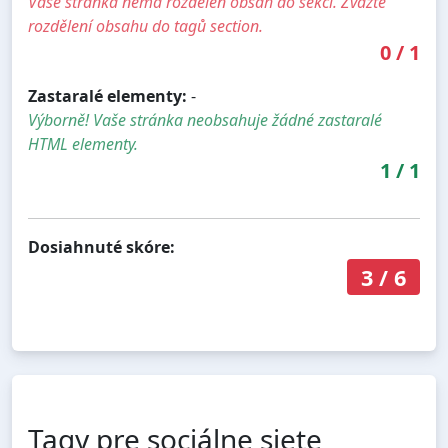
Vaše stránka nemá rozdělen obsah do sekcí. Zvažte
rozdělení obsahu do tagů section.
0
/
1
Zastaralé elementy:
-
Výborně! Vaše stránka neobsahuje žádné zastaralé
HTML elementy.
1
/
1
Dosiahnuté skóre:
3
/
6
Tagy pre sociálne siete