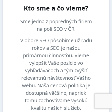
Kto sme a čo vieme?
Sme jedna z popredných firiem
na poli SEO v ČR.
V obore SEO pôsobíme už radu
rokov a SEO je našou
primárnou činnosťou. Vieme
vylepšiť Vaše pozície vo
vyhľadávačoch a tým zvýšiť
relevantnú návštevnosť Vášho
webu. Naša cenová politika je
dostupná väčšine, napriek
tomu zachovávame vysokú
kvalitu našich služieb.