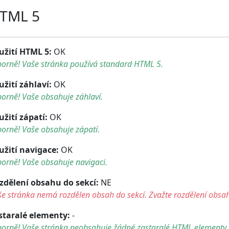
TML 5
užití HTML 5:
OK
borně! Vaše stránka používá standard HTML 5.
užití záhlaví:
OK
orně! Vaše obsahuje záhlaví.
užití zápatí:
OK
orně! Vaše obsahuje zápatí.
užití navigace:
OK
orně! Vaše obsahuje navigaci.
zdělení obsahu do sekcí:
NE
e stránka nemá rozdělen obsah do sekcí. Zvažte rozdělení obsah
staralé elementy:
-
borně! Vaše stránka neobsahuje žádné zastaralé HTML elementy.