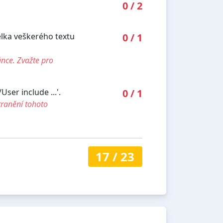
0
/
2
élka veškerého textu
0
/
1
ánce. Zvažte pro
ser include ...'.
0
/
1
tranění tohoto
17
/
23