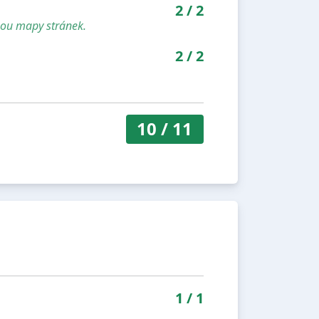
2
/
2
sou mapy stránek.
2
/
2
10
/
11
1
/
1