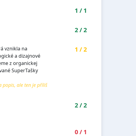
1
/
1
2
/
2
á vznikla na
1
/
2
gické a dizajnové
eme z organickej
lované SuperTašky
pis, ale ten je příliš
2
/
2
0
/
1