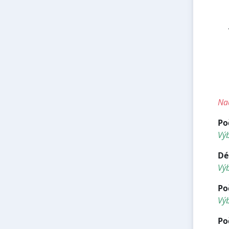
<h
<
<h
<
<
<h
Nad
Po
Vý
Dé
Vý
Po
Výb
Po