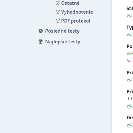
Ostatné
St
Vyhodnotenie
Výb
PDF protokol
Ty
Posledné testy
Vý
Najlepšie testy
Po
Vaš
be
Pr
Výb
Př
'h
Vý
Dé
Vý