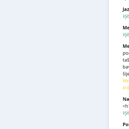
Ja
Výb
Me
Výb
Me
po
ta
ba
ši
Met
krá
Na
<h
Vý
Po