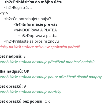
<h2>Prihlásiť sa do môjho účtu
2>Registrácia
h1>
2>Čo potrebujete nájsť?
<h4>Informácie pre vás
h4>DOPRAVA A PLATBA
h5>Doprava a platba
2>Prihláste sa prosím znovu
pisy na Vaši stránce nejsou ve správném pořadí!
čet nadpisů:
8
borně! Vaše stránka obsahuje přiměřené množství nadpisů.
lka nadpisů:
OK
borně! Vaše stránka obsahuje pouze přiměřeně dlouhé nadpisy.
čet obrázků:
9
orně! Vaše stránka obsahuje obrázky.
čet obrázků bez popisu:
OK