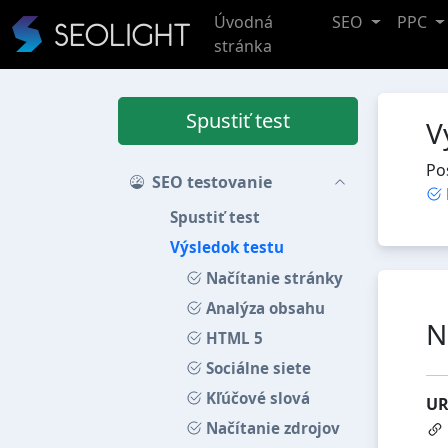
Úvodná
SEO
PPC
stránka
Spustiť test
V
Po
SEO testovanie
Spustiť test
Výsledok testu
Načítanie stránky
Analýza obsahu
N
HTML 5
Sociálne siete
Kľúčové slová
UR
Načítanie zdrojov