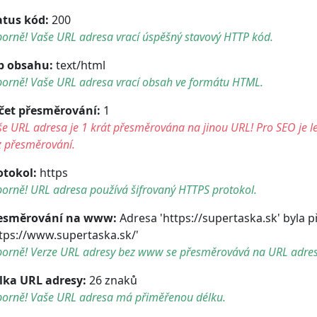
atus kód:
200
orně! Vaše URL adresa vrací úspěšný stavový HTTP kód.
p obsahu:
text/html
borně! Vaše URL adresa vrací obsah ve formátu HTML.
čet přesměrování:
1
e URL adresa je 1 krát přesměrována na jinou URL! Pro SEO je le
z přesměrování.
otokol:
https
orně! URL adresa používá šifrovaný HTTPS protokol.
esměrování na www:
Adresa 'https://supertaska.sk' byla
ttps://www.supertaska.sk/'
borně! Verze URL adresy bez www se přesměrovává na URL adre
lka URL adresy:
26 znaků
borně! Vaše URL adresa má přiměřenou délku.