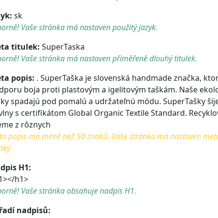
zyk:
sk
orně! Vaše stránka má nastaven použitý jazyk.
ta titulek:
SuperTaska
orně! Vaše stránka má nastaven přiměřeně dlouhý titulek.
ta popis:
. SuperTaška je slovenská handmade značka, ktor
dporu boja proti plastovým a igelitovým taškám. Naše ekolo
šky spadajú pod pomalú a udržateľnú módu. SuperTašky šij
vlny s certifikátom Global Organic Textile Standard. Recyk
jeme z rôznych
a popis má méně než 50 znaků. Vaše stránka má nastaven meta po
tký.
dpis H1:
1></h1>
borně! Vaše stránka obsahuje nadpis H1.
řadí nadpisů: