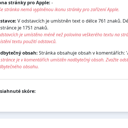
ona stránky pro Apple:
-
e stránka nemá vyplněnou ikonu stránky pro zařízení Apple.
stavce:
V odstavcích je umístněn text o délce 761 znaků. D
 stránce je 1751 znaků.
dstavcích je umístěno méně než polovina veškerého textu na str
stění textu použití odstavců.
dbytečný obsah:
Stránka obsahuje obsah v komentářích: '/U
stránce je v komentářích umístěn nadbytečný obsah. Zvažte ods
dbytečného obsahu.
siahnuté skóre: