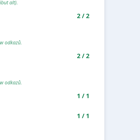
but alt).
2
/
2
ow odkazů.
2
/
2
ow odkazů.
1
/
1
1
/
1