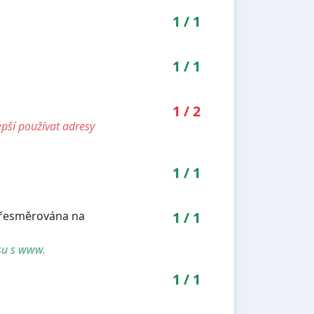
1
/
1
1
/
1
1
/
2
pší používat adresy
1
/
1
 přesměrována na
1
/
1
su s www.
1
/
1