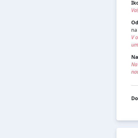
Ik
Vaš
Od
na
V o
umí
Na
Na 
na
Do