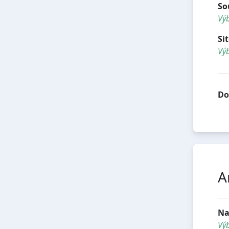
So
Výb
Si
Výb
Do
A
Na
Vý