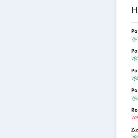
H
Po
Vý
Po
Výb
Po
Výb
Po
Výb
Ro
Vaš
Za
Vý