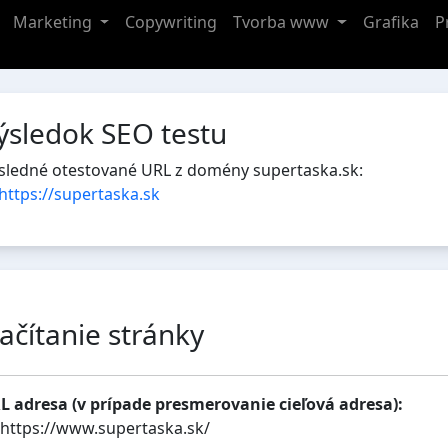
Marketing
Copywriting
Tvorba www
Grafika
P
ýsledok SEO testu
sledné otestované URL z domény supertaska.sk:
https://supertaska.sk
ačítanie stránky
L adresa (v prípade presmerovanie cieľová adresa):
https://www.supertaska.sk/