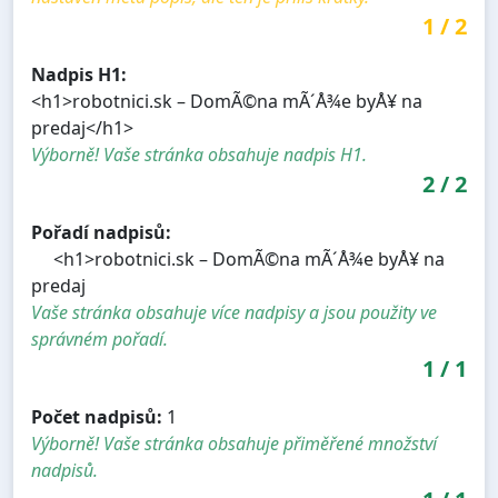
1
/
2
Nadpis H1:
<h1>robotnici.sk – DomÃ©na mÃ´Å¾e byÅ¥ na
predaj</h1>
Výborně! Vaše stránka obsahuje nadpis H1.
2
/
2
Pořadí nadpisů:
<h1>robotnici.sk – DomÃ©na mÃ´Å¾e byÅ¥ na
predaj
Vaše stránka obsahuje více nadpisy a jsou použity ve
správném pořadí.
1
/
1
Počet nadpisů:
1
Výborně! Vaše stránka obsahuje přiměřené množství
nadpisů.