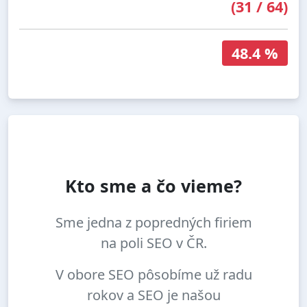
(
31
/
64
)
48.4 %
Kto sme a čo vieme?
Sme jedna z popredných firiem
na poli SEO v ČR.
V obore SEO pôsobíme už radu
rokov a SEO je našou