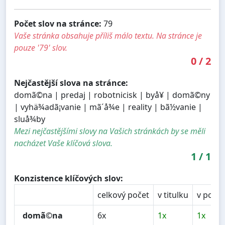
Počet slov na stránce:
79
Vaše stránka obsahuje příliš málo textu. Na stránce je
pouze '79' slov.
0
/
2
Nejčastější slova na stránce:
domã©na | predaj | robotnicisk | byå¥ | domã©ny
| vyhä¾adã¡vanie | mã´å¾e | reality | bã½vanie |
sluå¾by
Mezi nejčastějšími slovy na Vašich stránkách by se měli
nacházet Vaše klíčová slova.
1
/
1
Konzistence klíčových slov:
celkový počet
v titulku
v popis
domã©na
6x
1x
1x