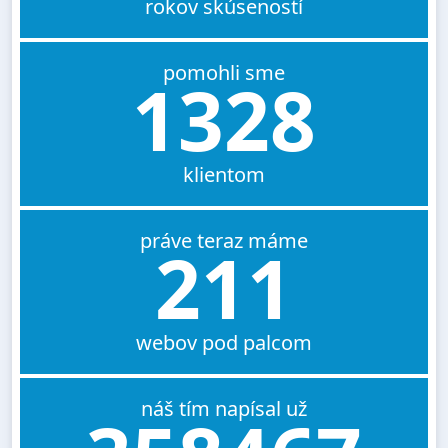
rokov skúseností
pomohli sme
1328
klientom
práve teraz máme
211
webov pod palcom
náš tím napísal už