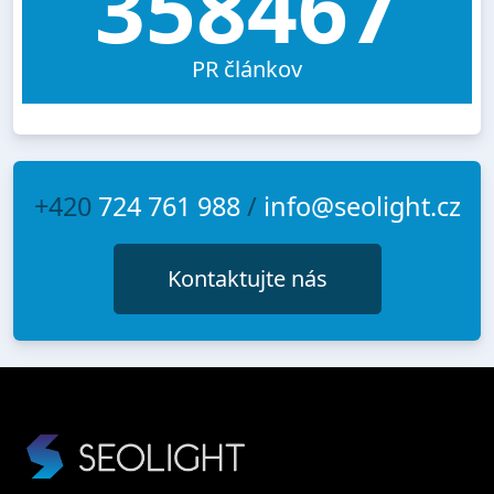
358467
PR článkov
+420
724 761 988
/
info@seolight.cz
Kontaktujte nás