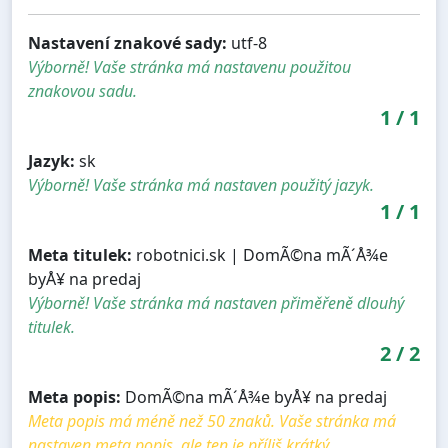
Nastavení znakové sady:
utf-8
Výborně! Vaše stránka má nastavenu použitou
znakovou sadu.
1
/
1
Jazyk:
sk
Výborně! Vaše stránka má nastaven použitý jazyk.
1
/
1
Meta titulek:
robotnici.sk | DomÃ©na mÃ´Å¾e
byÅ¥ na predaj
Výborně! Vaše stránka má nastaven přiměřeně dlouhý
titulek.
2
/
2
Meta popis:
DomÃ©na mÃ´Å¾e byÅ¥ na predaj
Meta popis má méně než 50 znaků. Vaše stránka má
nastaven meta popis, ale ten je příliš krátký.