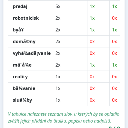
predaj
5x
1x
1x
robotnicisk
2x
1x
0x
byå¥
2x
1x
1x
domã©ny
2x
0x
0x
vyhä¾adã¡vanie
2x
0x
0x
mã´å¾e
2x
1x
1x
reality
1x
0x
0x
bã½vanie
1x
0x
0x
sluå¾by
1x
0x
0x
V tabulce naleznete seznam slov, u kterých by se oplatilo
zvážit jejich přidání do titulku, popisu nebo nadpisů.