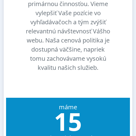
primárnou činnosťou. Vieme
vylepšiť Vaše pozície vo
vyhľadávačoch a tým zvýšiť
relevantnú návštevnosť Vášho
webu. Naša cenová politika je
dostupná väčšine, napriek
tomu zachovávame vysokú
kvalitu našich služieb.
máme
15