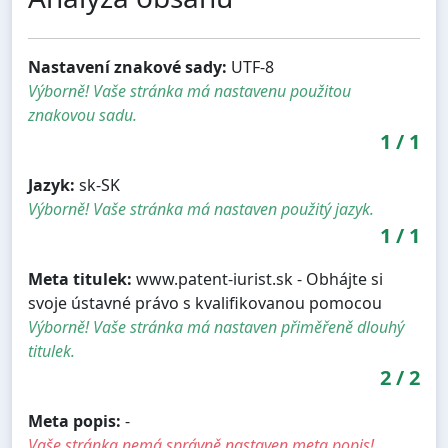
Nastavení znakové sady:
UTF-8
Výborně! Vaše stránka má nastavenu použitou
znakovou sadu.
1
/
1
Jazyk:
sk-SK
Výborně! Vaše stránka má nastaven použitý jazyk.
1
/
1
Meta titulek:
www.patent-iurist.sk - Obhájte si
svoje ústavné právo s kvalifikovanou pomocou
Výborně! Vaše stránka má nastaven přiměřeně dlouhý
titulek.
2
/
2
Meta popis:
-
Vaše stránka nemá správně nastaven meta popis!