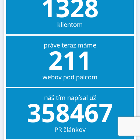
1328
klientom
práve teraz máme
211
webov pod palcom
náš tím napísal už
358467
PR článkov