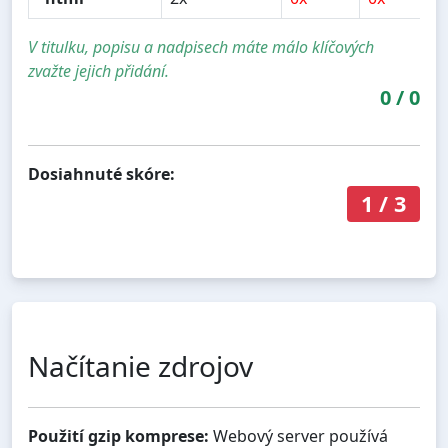
V titulku, popisu a nadpisech máte málo klíčových
zvažte jejich přidání.
0
/
0
Dosiahnuté skóre:
1
/
3
Načítanie zdrojov
Použití gzip komprese:
Webový server používá