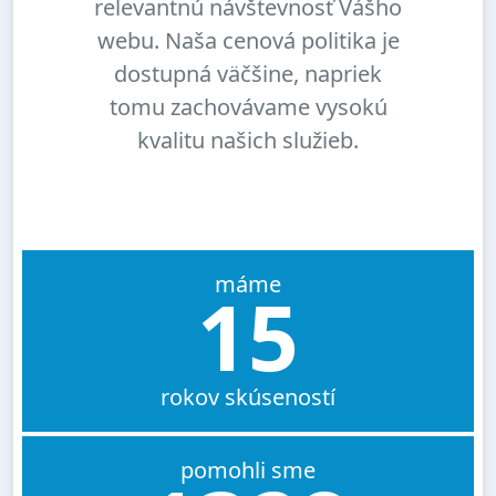
relevantnú návštevnosť Vášho
webu. Naša cenová politika je
dostupná väčšine, napriek
tomu zachovávame vysokú
kvalitu našich služieb.
máme
15
rokov skúseností
pomohli sme