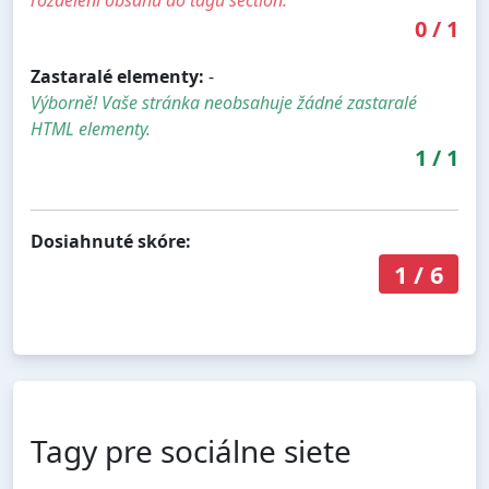
rozdělení obsahu do tagů section.
0
/
1
Zastaralé elementy:
-
Výborně! Vaše stránka neobsahuje žádné zastaralé
HTML elementy.
1
/
1
Dosiahnuté skóre:
1
/
6
Tagy pre sociálne siete