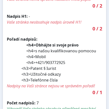
0
/
2
Nadpis H1:
-
Vaše stránka neobsahuje nadpis úrovně H1!
0
/
2
Pořadí nadpisů:
<h4>Obhájte si svoje právo
<h4>s našou kvalifikovanou pomocou
<h4>Mobil
<h4>+421/903772925
<h3>Patent § Iurist
<h3>Užitočné odkazy
<h3>Telefónne čísla
Nadpisy na Vaši stránce nejsou ve správném pořadí!
0
/
1
Počet nadpisů:
7
Výborně! Vaše stránka obsahuje přiměřené množství