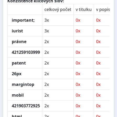
Konzistence klíčových slov:
celkový počet
v titulku
v popisu
important;
3x
0x
0x
iurist
3x
0x
0x
právne
2x
0x
0x
421259103999
2x
0x
0x
patent
2x
0x
0x
26px
2x
0x
0x
margintop
2x
0x
0x
mobil
2x
0x
0x
421903772925
2x
0x
0x
html
2x
0x
0x