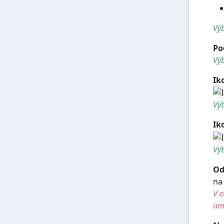
Výb
Po
Výb
Ik
Výb
Ik
Výb
Od
na
V o
umí