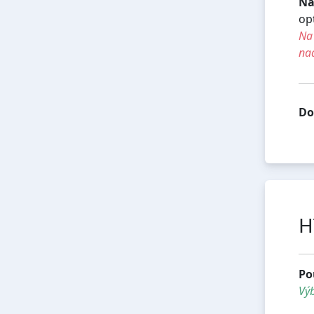
Na
op
Na 
na
Do
H
Po
Vý