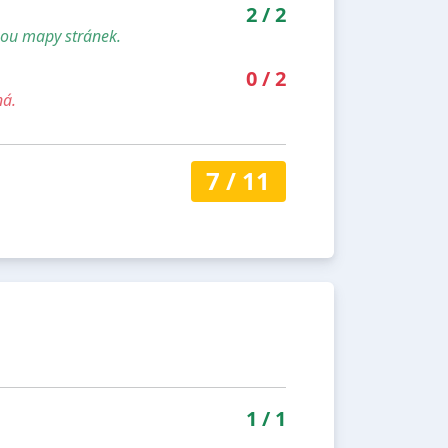
2
/
2
sou mapy stránek.
0
/
2
ná.
7
/
11
1
/
1