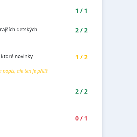
1
/
1
rajších detských
2
/
2
, ktoré novinky
1
/
2
pis, ale ten je příliš
2
/
2
0
/
1