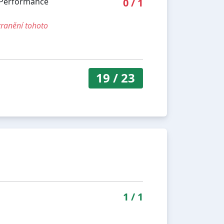
'Performance
0
/
1
tranění tohoto
19
/
23
1
/
1