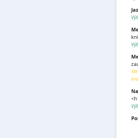
Ja
Výb
Me
kn
Výb
Me
zau
Met
krá
Na
<h
Vý
Po
<