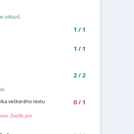
ow odkazů.
1
/
1
1
/
1
2
/
2
le.
élka veškerého textu
0
/
1
ánce. Zvažte pro