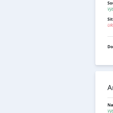
So
Výb
Si
UR
Do
A
Na
Vý