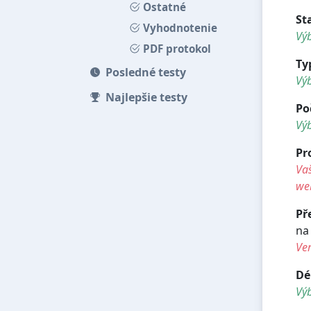
Ostatné
St
Vyhodnotenie
Výb
PDF protokol
Ty
Posledné testy
Vý
Najlepšie testy
Po
Vý
Pr
Vaš
we
Př
na
Ve
Dé
Vý