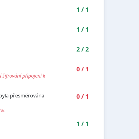
1
/
1
1
/
1
2
/
2
0
/
1
šifrování připojení k
 byla přesměrována
0
/
1
ww.
1
/
1