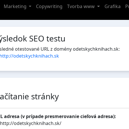
Marketing
Copywriting
Tvorba www
Grafika
P
ýsledok SEO testu
sledné otestované URL z domény odetskychknihach.sk:
http://odetskychknihach.sk
ačítanie stránky
L adresa (v prípade presmerovanie cieľová adresa):
http://odetskychknihach.sk/