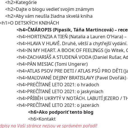
h2>Kategórie
2>Dajte o blogu vedieť svojim známym
2>Aby vám neušla žiadna skvelá kniha
1>O DETSKÝCH KNIHÁCH
<h4>ČMÁROPIS (Pipasik, Táňa Martincová) – rece
4>HORTENZIA A TIEŇ (Natalia a Lauren O’Hara) – 
4>HLAVA V HLAVĚ. Druhé, větší a chytřejší vydání.
4>IN MY HEART. A BOOK OF FEELINGS (Jo Witek, Ch
4>ZACHARIÁŠ A STUDENÁ VODA (Daniel Rušar, Ade
h4>PÁN MESIAC (Tomi Ungerer)
4>ATLAS PSOV PRE DETI / ATLAS PSŮ PRO DĚTI (Ja
4>MAĽOVANÉ DEJINY BRATISLAVY (Pavel Dvořák) –
4>PREČÍTANÉ LETO 2021: o hradoch
4>PREČÍTANÉ LETO 2021: o jaskyniach
4>PŘÍBĚH UKRYTÝ V NOTÁCH. LABUTÍ JEZERO / TH
4>PREČÍTANÉ LETO 2021: o jazerách
<h6>Ako podporiť tento blog
h6>Kontakt
pisy na Vaši stránce nejsou ve správném pořadí!