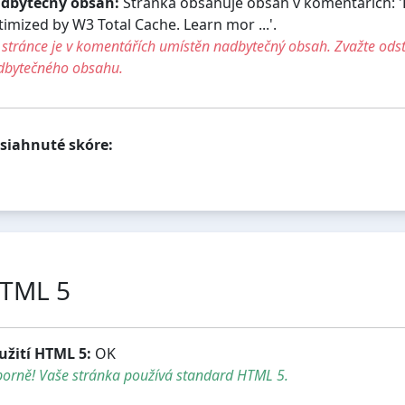
dbytečný obsah:
Stránka obsahuje obsah v komentářích: 
timized by W3 Total Cache. Learn mor ...'.
stránce je v komentářích umístěn nadbytečný obsah. Zvažte ods
dbytečného obsahu.
siahnuté skóre:
TML 5
užití HTML 5:
OK
borně! Vaše stránka používá standard HTML 5.