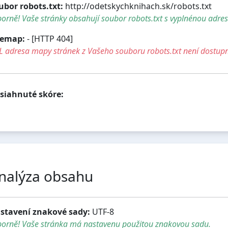
ubor robots.txt:
http://odetskychknihach.sk/robots.txt
orně! Vaše stránky obsahují soubor robots.txt s vyplnénou adre
temap:
- [HTTP 404]
L adresa mapy stránek z Vašeho souboru robots.txt není dostup
siahnuté skóre:
nalýza obsahu
stavení znakové sady:
UTF-8
borně! Vaše stránka má nastavenu použitou znakovou sadu.