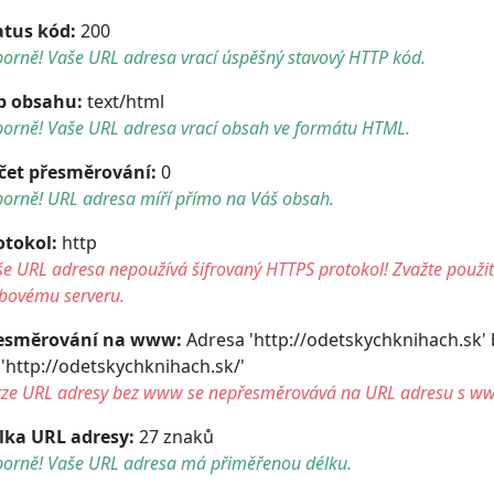
atus kód:
200
orně! Vaše URL adresa vrací úspěšný stavový HTTP kód.
p obsahu:
text/html
borně! Vaše URL adresa vrací obsah ve formátu HTML.
čet přesměrování:
0
borně! URL adresa míří přímo na Váš obsah.
otokol:
http
e URL adresa nepoužívá šifrovaný HTTPS protokol! Zvažte použití 
bovému serveru.
esměrování na www:
Adresa 'http://odetskychknihach.sk'
 'http://odetskychknihach.sk/'
rze URL adresy bez www se nepřesměrovává na URL adresu s w
lka URL adresy:
27 znaků
borně! Vaše URL adresa má přiměřenou délku.