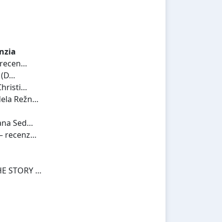
nzia
recen…
 (D…
risti…
la Režn…
na Sed…
 recenz…
E STORY …