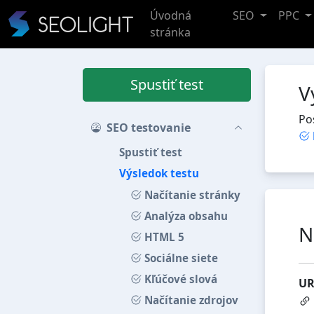
Úvodná
SEO
PPC
stránka
Spustiť test
V
Po
SEO testovanie
Spustiť test
Výsledok testu
Načítanie stránky
Analýza obsahu
N
HTML 5
Sociálne siete
Kľúčové slová
UR
Načítanie zdrojov