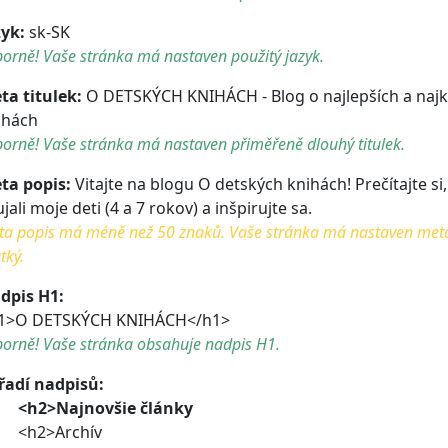
zyk:
sk-SK
orně! Vaše stránka má nastaven použitý jazyk.
ta titulek:
O DETSKÝCH KNIHÁCH - Blog o najlepších a najk
ihách
orně! Vaše stránka má nastaven přiměřeně dlouhý titulek.
ta popis:
Vitajte na blogu O detských knihách! Prečítajte si
jali moje deti (4 a 7 rokov) a inšpirujte sa.
a popis má méně než 50 znaků. Vaše stránka má nastaven meta po
tký.
dpis H1:
1>O DETSKÝCH KNIHÁCH</h1>
borně! Vaše stránka obsahuje nadpis H1.
řadí nadpisů:
<h2>Najnovšie články
h2>Archív