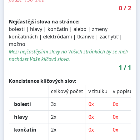
0
/
2
Nejčastější slova na stránce:
bolesti | hlavy | končatín | alebo | zmeny |
končatinách | elektródami | tkanive | zachytiť |
možno
Mezi nejčastějšími slovy na Vašich stránkách by se měli
nacházet Vaše klíčová slova.
1
/
1
Konzistence klíčových slov:
celkový počet
v titulku
v popisu
bolesti
3x
0x
0x
hlavy
2x
0x
0x
končatín
2x
0x
0x