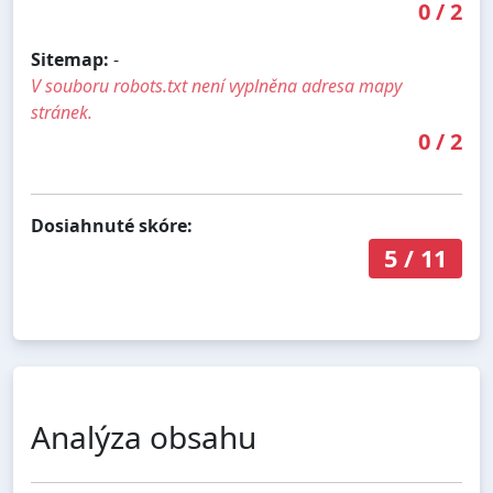
0
/
2
Sitemap:
-
V souboru robots.txt není vyplněna adresa mapy
stránek.
0
/
2
Dosiahnuté skóre:
5
/
11
Analýza obsahu