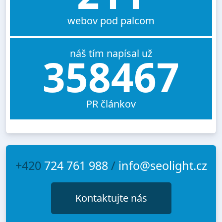
webov pod palcom
náš tím napísal už
358467
PR článkov
+420
724 761 988
/
info@seolight.cz
Kontaktujte nás