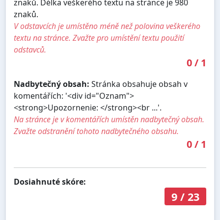
znaků. Délka veškerého textu na stránce je 980
znaků.
V odstavcích je umístěno méně než polovina veškerého
textu na stránce. Zvažte pro umístění textu použití
odstavců.
0
/
1
Nadbytečný obsah:
Stránka obsahuje obsah v
komentářích: '<div id="Oznam">
<strong>Upozornenie: </strong><br ...'.
Na stránce je v komentářích umístěn nadbytečný obsah.
Zvažte odstranění tohoto nadbytečného obsahu.
0
/
1
Dosiahnuté skóre:
9
/
23