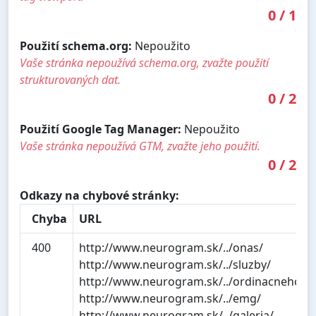
0
/
1
Použití schema.org:
Nepoužito
Vaše stránka nepoužívá schema.org, zvažte použití
strukturovaných dat.
0
/
2
Použití Google Tag Manager:
Nepoužito
Vaše stránka nepoužívá GTM, zvažte jeho použití.
0
/
2
Odkazy na chybové stránky:
Chyba
URL
400
http://www.neurogram.sk/../onas/
http://www.neurogram.sk/../sluzby/
http://www.neurogram.sk/../ordinacnehodi
http://www.neurogram.sk/../emg/
http://www.neurogram.sk/../galeria/