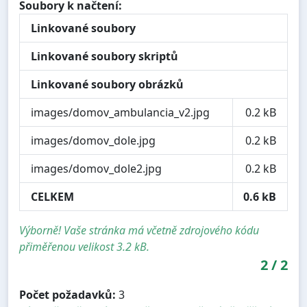
Soubory k načtení:
Linkované soubory
Linkované soubory skriptů
Linkované soubory obrázků
images/domov_ambulancia_v2.jpg
0.2 kB
images/domov_dole.jpg
0.2 kB
images/domov_dole2.jpg
0.2 kB
CELKEM
0.6 kB
Výborně! Vaše stránka má včetně zdrojového kódu
přiměřenou velikost 3.2 kB.
2
/
2
Počet požadavků:
3