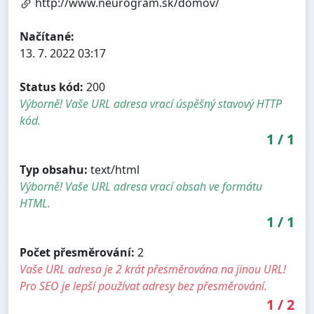
http://www.neurogram.sk/domov/
Načítané:
13. 7. 2022 03:17
Status kód:
200
Výborně! Vaše URL adresa vrací úspěšný stavový HTTP
kód.
1
/
1
Typ obsahu:
text/html
Výborně! Vaše URL adresa vrací obsah ve formátu
HTML.
1
/
1
Počet přesměrování:
2
Vaše URL adresa je 2 krát přesměrována na jinou URL!
Pro SEO je lepší používat adresy bez přesměrování.
1
/
2