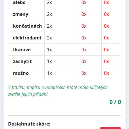
alebo
2x
0x
0x
zmeny
2x
0x
0x
končatinách
2x
0x
0x
elektródami
2x
0x
0x
tkanive
1x
0x
0x
zachytiť
1x
0x
0x
možno
1x
0x
0x
V titulku, popisu a nadpisech máte málo klíčových
zvažte jejich přidání.
0
/
0
Dosiahnuté skóre: