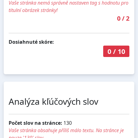
Vaše stránka nemá správně nastaven tag s hodnotu pro
titulní obrázek stránky!
0
/
2
Dosiahnuté skóre:
0
/
10
Analýza kľúčových slov
Počet slov na stránce:
130
Vaše stránka obsahuje příliš málo textu. Na stránce je
pouze '130' slov.