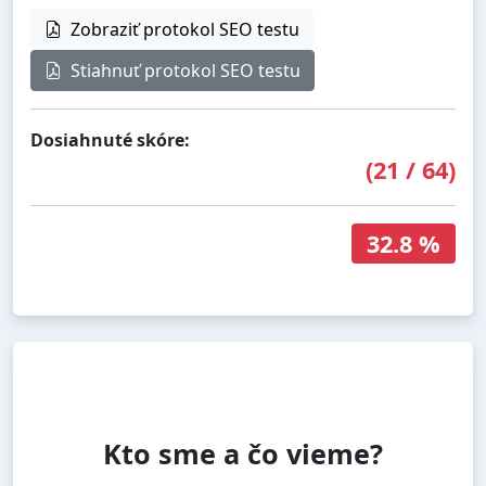
Zobraziť protokol SEO testu
Stiahnuť protokol SEO testu
Dosiahnuté skóre:
(
21
/
64
)
32.8 %
Kto sme a čo vieme?