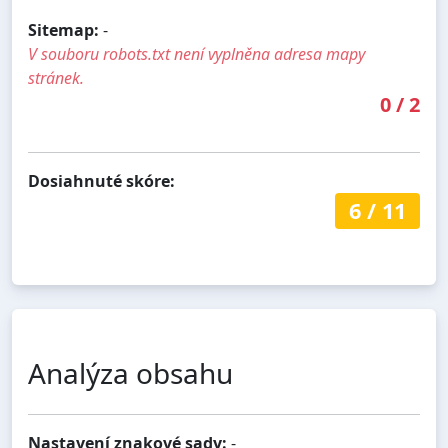
Sitemap:
-
V souboru robots.txt není vyplněna adresa mapy
stránek.
0
/
2
Dosiahnuté skóre:
6
/
11
Analýza obsahu
Nastavení znakové sady:
-