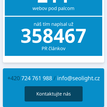
webov pod palcom
náš tím napísal už
358467
PR článkov
+420
724 761 988
/
info@seolight.cz
Kontaktujte nás