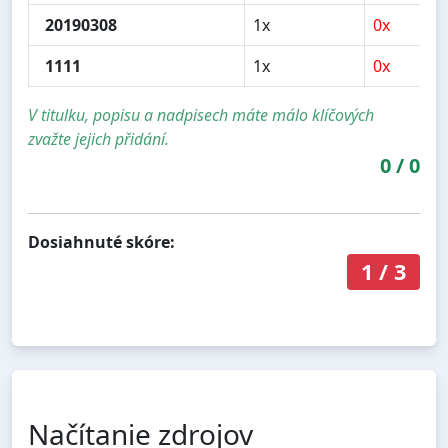
20190308
1x
0x
1111
1x
0x
V titulku, popisu a nadpisech máte málo klíčových
zvažte jejich přidání.
0
/
0
Dosiahnuté skóre:
1
/
3
Načítanie zdrojov