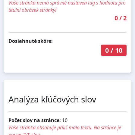
Vaše stránka nemá správně nastaven tag s hodnotu pro
titulní obrázek stránky!
0
/
2
Dosiahnuté skóre:
0
/
10
Analýza kľúčových slov
Počet slov na stránce:
10
Vaše stránka obsahuje příliš málo textu. Na stránce je
pouze '10' slov.