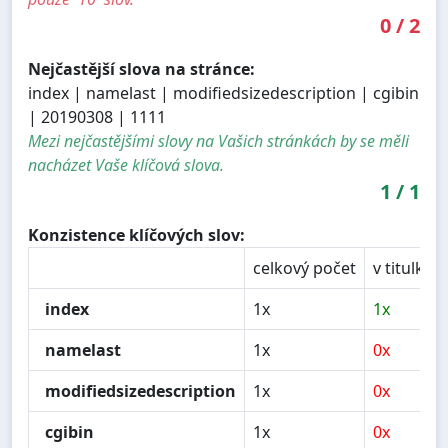
0
/
2
Nejčastější slova na stránce:
index | namelast | modifiedsizedescription | cgibin
| 20190308 | 1111
Mezi nejčastějšími slovy na Vašich stránkách by se měli
nacházet Vaše klíčová slova.
1
/
1
Konzistence klíčových slov:
celkový počet
v titulku
index
1x
1x
namelast
1x
0x
modifiedsizedescription
1x
0x
cgibin
1x
0x