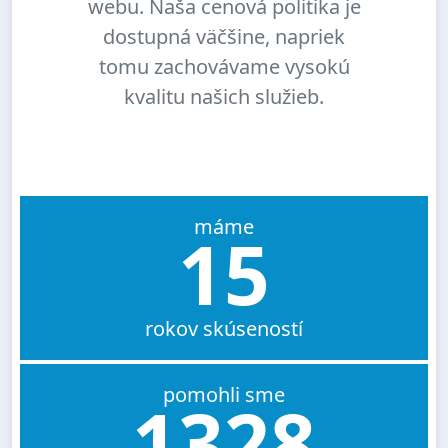
webu. Naša cenová politika je
dostupná väčšine, napriek
tomu zachovávame vysokú
kvalitu našich služieb.
máme
15
rokov skúseností
pomohli sme
1328