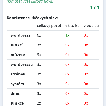
nacházet Vaše klíčová slova.
1
/
1
Konzistence klíčových slov:
celkový počet
v titulku
v popisu
v
wordpress
6x
1x
0x
2
funkcí
3x
0x
0x
0
můžete
3x
0x
0x
0
wordpressu
3x
0x
0x
0
stránek
3x
0x
0x
1
systém
3x
0x
0x
0
dnes
3x
0x
0x
0
funkce
2x
0x
0x
0