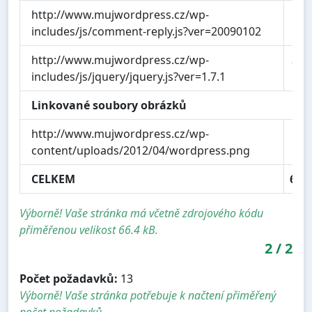
http://www.mujwordpress.cz/wp-
0.
includes/js/comment-reply.js?ver=20090102
http://www.mujwordpress.cz/wp-
33.
includes/js/jquery/jquery.js?ver=1.7.1
Linkované soubory obrázků
http://www.mujwordpress.cz/wp-
15.
content/uploads/2012/04/wordpress.png
CELKEM
62.
Výborně! Vaše stránka má včetně zdrojového kódu
přiměřenou velikost 66.4 kB.
2
/
2
Počet požadavků:
13
Výborně! Vaše stránka potřebuje k načtení přiměřený
počet požadavků.