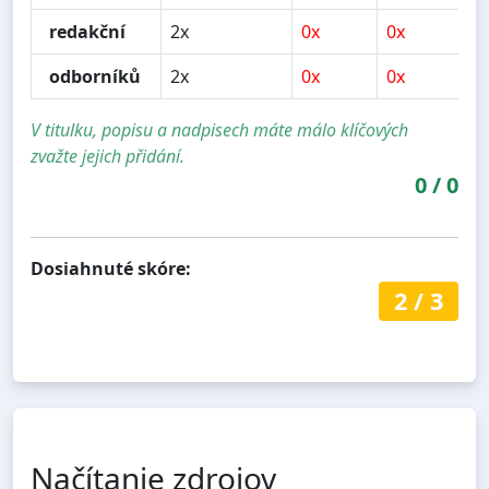
redakční
2x
0x
0x
0
odborníků
2x
0x
0x
0
V titulku, popisu a nadpisech máte málo klíčových
zvažte jejich přidání.
0
/
0
Dosiahnuté skóre:
2
/
3
Načítanie zdrojov