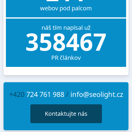
webov pod palcom
náš tím napísal už
358467
PR článkov
+420
724 761 988
/
info@seolight.cz
Kontaktujte nás