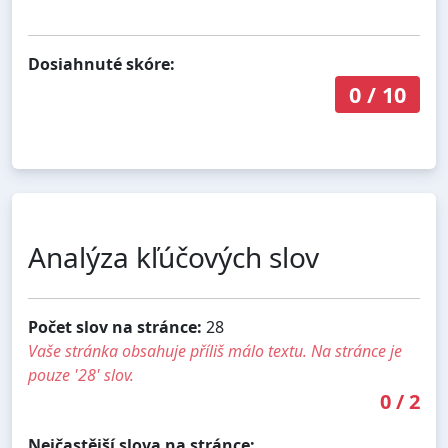
Dosiahnuté skóre:
0
/
10
Analýza kľúčových slov
Počet slov na stránce:
28
Vaše stránka obsahuje příliš málo textu. Na stránce je
pouze '28' slov.
0
/
2
Nejčastější slova na stránce: