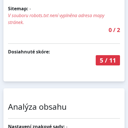
Sitemap:
-
V souboru robots.txt není vyplněna adresa mapy
stránek.
0
/
2
Dosiahnuté skóre:
5
/
11
Analýza obsahu
Nastavení znakové sady:
-