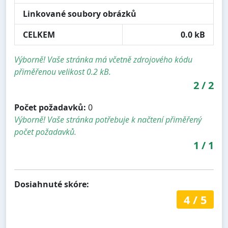
Linkované soubory obrázků
CELKEM
0.0 kB
Výborně! Vaše stránka má včetně zdrojového kódu
přiměřenou velikost 0.2 kB.
2
/
2
Počet požadavků:
0
Výborně! Vaše stránka potřebuje k načtení přiměřený
počet požadavků.
1
/
1
Dosiahnuté skóre:
4
/
5