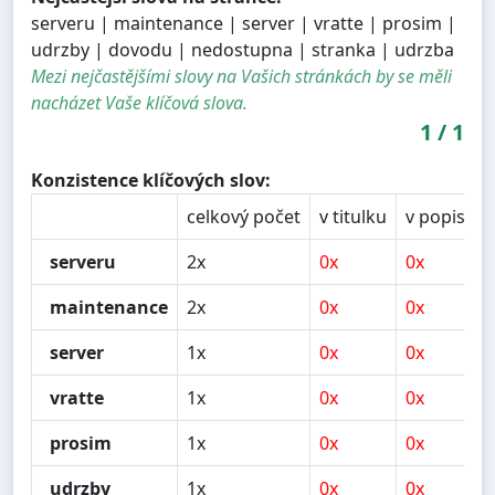
serveru | maintenance | server | vratte | prosim |
udrzby | dovodu | nedostupna | stranka | udrzba
Mezi nejčastějšími slovy na Vašich stránkách by se měli
nacházet Vaše klíčová slova.
1
/
1
Konzistence klíčových slov:
celkový počet
v titulku
v popisu
serveru
2x
0x
0x
maintenance
2x
0x
0x
server
1x
0x
0x
vratte
1x
0x
0x
prosim
1x
0x
0x
udrzby
1x
0x
0x