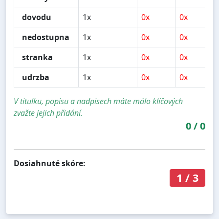
dovodu
1x
0x
0x
nedostupna
1x
0x
0x
stranka
1x
0x
0x
udrzba
1x
0x
0x
V titulku, popisu a nadpisech máte málo klíčových
zvažte jejich přidání.
0
/
0
Dosiahnuté skóre:
1
/
3