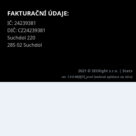
FAKTURAČNÍ ÚDAJE:
IČ: 24239381
DIČ: CZ24239381
Suchdol 220
285 02 Suchdol
2021 ©
SEOlight s.r.o.
|
Stats
ver. 1.0.0:4820f72_prod
[
webové aplikace na míru
]