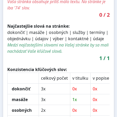
Vaša stránka obsahuje príliš málo textu. Na stránke je
iba '74' slov.
0
/
2
Najčastejšie slová na stránke:
dokončiť | masáže | osobných | služby | termíny |
objednávku | údajov | výber | kontaktné | údaje
Medzi najčastejšími slovami na Vašej stránke by sa mali
nachádzať Vaše kľúčové slová.
1
/
1
Konzistencia kľúčových slov:
celkový počet
v titulku
v popise
v
dokončiť
3x
0x
0x
0
masáže
3x
1x
0x
2
osobných
2x
0x
0x
0