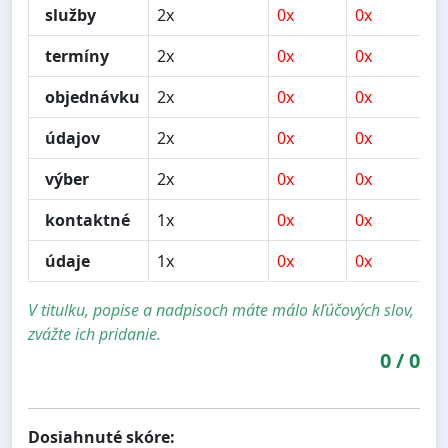
služby
2x
0x
0x
0
termíny
2x
0x
0x
0
objednávku
2x
0x
0x
0
údajov
2x
0x
0x
0
výber
2x
0x
0x
0
kontaktné
1x
0x
0x
0
údaje
1x
0x
0x
0
V titulku, popise a nadpisoch máte málo kľúčových slov,
zvážte ich pridanie.
0
/
0
Dosiahnuté skóre: