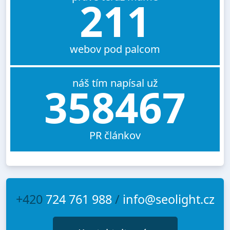
211
webov pod palcom
náš tím napísal už
358467
PR článkov
+420
724 761 988
/
info@seolight.cz