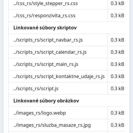
../css_rs/style_stepper_rs.css
0.3 kB
../css_rs/responzivita_rs.css
0.3 kB
Linkované súbory skriptov
../scripts_rs/script_navbar_rs.js
0.3 kB
../scripts_rs/script_calendar_rs.js
0.3 kB
../scripts_rs/script_main_rs.js
0.3 kB
../scripts_rs/script_kontaktne_udaje_rs.js
0.3 kB
../scripts_rs/script.js
0.3 kB
Linkované súbory obrázkov
../images_rs/logo.webp
0.3 kB
../images_rs/sluzba_masaze_rs.jpg
0.3 kB