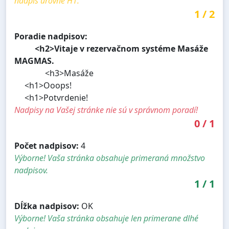
nadpis úrovne H1.
1
/
2
Poradie nadpisov:
<h2>Vitaje v rezervačnom systéme Masáže
MAGMAS.
<h3>Masáže
<h1>Ooops!
<h1>Potvrdenie!
Nadpisy na Vašej stránke nie sú v správnom poradí!
0
/
1
Počet nadpisov:
4
Výborne! Vaša stránka obsahuje primeraná množstvo
nadpisov.
1
/
1
Dĺžka nadpisov:
OK
Výborne! Vaša stránka obsahuje len primerane dlhé