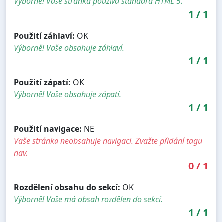
Výborně! Vaše stránka používá standard HTML 5.
1
/
1
Použití záhlaví:
OK
Výborně! Vaše obsahuje záhlaví.
1
/
1
Použití zápatí:
OK
Výborně! Vaše obsahuje zápatí.
1
/
1
Použití navigace:
NE
Vaše stránka neobsahuje navigaci. Zvažte přidání tagu
nav.
0
/
1
Rozdělení obsahu do sekcí:
OK
Výborně! Vaše má obsah rozdělen do sekcí.
1
/
1