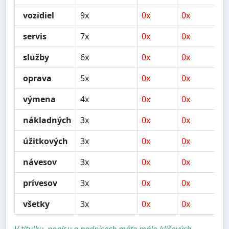
vozidiel
9x
0x
0x
0
servis
7x
0x
0x
1
služby
6x
0x
0x
2
oprava
5x
0x
0x
1
výmena
4x
0x
0x
0
nákladných
3x
0x
0x
0
úžitkových
3x
0x
0x
0
návesov
3x
0x
0x
0
prívesov
3x
0x
0x
0
všetky
3x
0x
0x
0