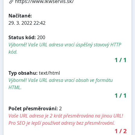
https://www.lkwservis.sk/
Načítané:
29. 3. 2022 22:42
Status kód:
200
Výborně! Vaše URL adresa vrací úspěšný stavový HTTP
kód.
1
/
1
Typ obsahu:
text/html
Výborně! Vaše URL adresa vrací obsah ve formátu
HTML.
1
/
1
Počet přesměrování:
2
Vaše URL adresa je 2 krát přesměrována na jinou URL!
Pro SEO je lepší používat adresy bez přesměrování.
1
/
2