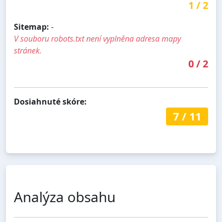
1
/
2
Sitemap:
-
V souboru robots.txt není vyplněna adresa mapy
stránek.
0
/
2
Dosiahnuté skóre:
7
/
11
Analýza obsahu