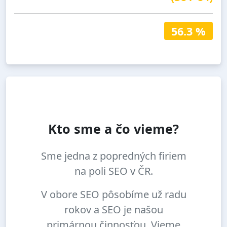
56.3 %
Kto sme a čo vieme?
Sme jedna z popredných firiem
na poli SEO v ČR.
V obore SEO pôsobíme už radu
rokov a SEO je našou
primárnou činnosťou. Vieme