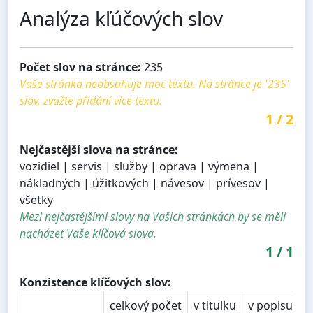
Analýza kľúčových slov
Počet slov na stránce:
235
Vaše stránka neobsahuje moc textu. Na stránce je '235'
slov, zvažte přidání více textu.
1
/
2
Nejčastější slova na stránce:
vozidiel | servis | služby | oprava | výmena |
nákladných | úžitkových | návesov | prívesov |
všetky
Mezi nejčastějšími slovy na Vašich stránkách by se měli
nacházet Vaše klíčová slova.
1
/
1
Konzistence klíčových slov:
celkový počet
v titulku
v popisu
v