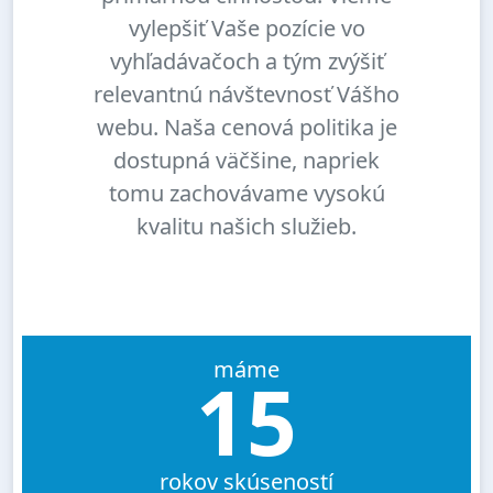
vylepšiť Vaše pozície vo
vyhľadávačoch a tým zvýšiť
relevantnú návštevnosť Vášho
webu. Naša cenová politika je
dostupná väčšine, napriek
tomu zachovávame vysokú
kvalitu našich služieb.
máme
15
rokov skúseností