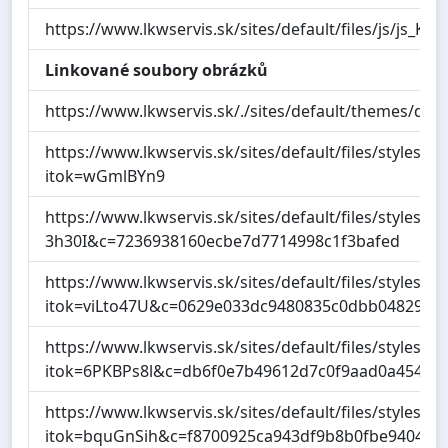
https://www.lkwservis.sk/sites/default/files/js/j
Linkované soubory obrázků
https://www.lkwservis.sk/./sites/default/themes/des
https://www.lkwservis.sk/sites/default/files/styles
itok=wGmlBYn9
https://www.lkwservis.sk/sites/default/files/style
3h30I&c=7236938160ecbe7d7714998c1f3bafed
https://www.lkwservis.sk/sites/default/files/styles
itok=viLto47U&c=0629e033dc9480835c0dbb0482907
https://www.lkwservis.sk/sites/default/files/styles
itok=6PKBPs8l&c=db6f0e7b49612d7c0f9aad0a45417
https://www.lkwservis.sk/sites/default/files/styles
itok=bquGnSih&c=f8700925ca943df9b8b0fbe940410