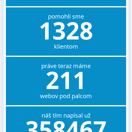
pomohli sme
1328
klientom
práve teraz máme
211
webov pod palcom
náš tím napísal už
358467