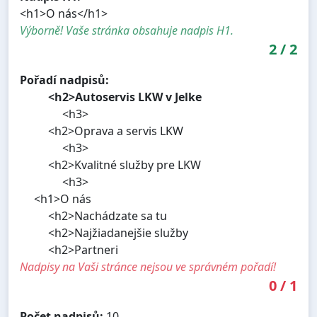
<h1>O nás</h1>
Výborně! Vaše stránka obsahuje nadpis H1.
2
/
2
Pořadí nadpisů:
<h2>Autoservis LKW v Jelke
<h3>
<h2>Oprava a servis LKW
<h3>
<h2>Kvalitné služby pre LKW
<h3>
<h1>O nás
<h2>Nachádzate sa tu
<h2>Najžiadanejšie služby
<h2>Partneri
Nadpisy na Vaši stránce nejsou ve správném pořadí!
0
/
1
Počet nadpisů:
10