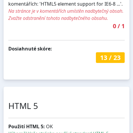
komentářích: 'HTML5 element support for IE6-8 ...'.
Na stránce je v komentářích umístěn nadbytečný obsah.
Zvažte odstranění tohoto nadbytečného obsahu.
0
/
1
Dosiahnuté skóre:
13
/
23
HTML 5
Použití HTML 5:
OK