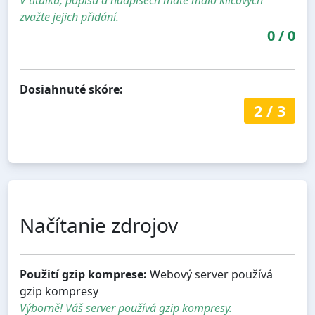
V titulku, popisu a nadpisech máte málo klíčových
zvažte jejich přidání.
0
/
0
Dosiahnuté skóre:
2
/
3
Načítanie zdrojov
Použití gzip komprese:
Webový server používá
gzip kompresy
Výborně! Váš server používá gzip kompresy.