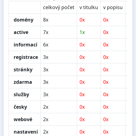
celkový počet
v titulku
v popisu
v n
domény
8x
0x
0x
1x
active
7x
1x
0x
0x
informací
6x
0x
0x
0x
registrace
3x
0x
0x
1x
stránky
3x
0x
0x
0x
zdarma
3x
0x
0x
0x
služby
3x
0x
0x
1x
česky
2x
0x
0x
0x
webové
2x
0x
0x
0x
nastavení
2x
0x
0x
0x