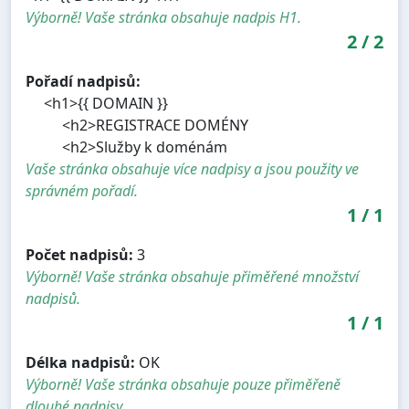
Výborně! Vaše stránka obsahuje nadpis H1.
2
/
2
Pořadí nadpisů:
<h1>{{ DOMAIN }}
<h2>REGISTRACE DOMÉNY
<h2>Služby k doménám
Vaše stránka obsahuje více nadpisy a jsou použity ve
správném pořadí.
1
/
1
Počet nadpisů:
3
Výborně! Vaše stránka obsahuje přiměřené množství
nadpisů.
1
/
1
Délka nadpisů:
OK
Výborně! Vaše stránka obsahuje pouze přiměřeně
dlouhé nadpisy.