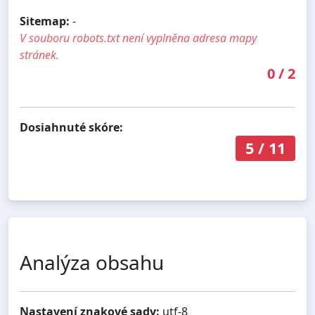
Sitemap:
-
V souboru robots.txt není vyplněna adresa mapy
stránek.
0
/
2
Dosiahnuté skóre:
5
/
11
Analýza obsahu
Nastavení znakové sady:
utf-8