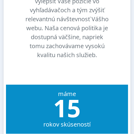
vylepšiť Vaše pozície vo
vyhľadávačoch a tým zvýšiť
relevantnú návštevnosť Vášho
webu. Naša cenová politika je
dostupná väčšine, napriek
tomu zachovávame vysokú
kvalitu našich služieb.
máme
15
rokov skúseností