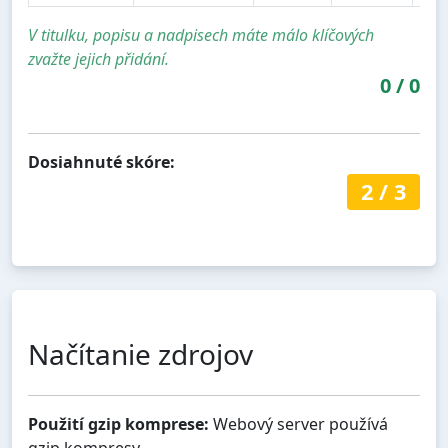
V titulku, popisu a nadpisech máte málo klíčových
zvažte jejich přidání.
0
/
0
Dosiahnuté skóre:
2
/
3
Načítanie zdrojov
Použití gzip komprese:
Webový server používá
gzip kompresy