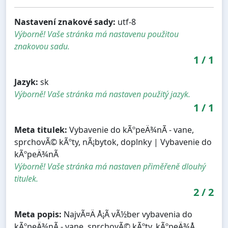
Nastavení znakové sady:
utf-8
Výborně! Vaše stránka má nastavenu použitou
znakovou sadu.
1
/
1
Jazyk:
sk
Výborně! Vaše stránka má nastaven použitý jazyk.
1
/
1
Meta titulek:
Vybavenie do kÃºpeÄ¾nÃ­ - vane,
sprchovÃ© kÃºty, nÃ¡bytok, doplnky | Vybavenie do
kÃºpeÄ¾nÃ­
Výborně! Vaše stránka má nastaven přiměřeně dlouhý
titulek.
2
/
2
Meta popis:
NajvÃ¤Ä Å¡Ã­ vÃ½ber vybavenia do
kÃºpeÄ¾nÃ­ - vane, sprchovÃ© kÃºty, kÃºpeÄ¾Å