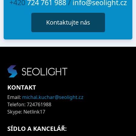
+420
724 761 988
/
info@seolight.cz
Kontaktujte nás
KONTAKT
Email:
michal.kuchar@seolight.cz
Telefon: 724761988
Skype: Netlink17
SÍDLO A KANCELÁŘ: