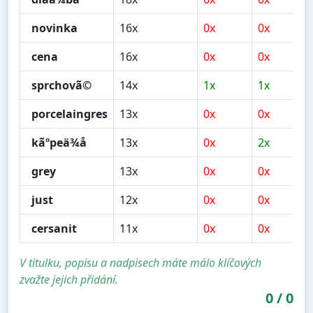
novinka
16x
0x
0x
cena
16x
0x
0x
sprchovã©
14x
1x
1x
porcelaingres
13x
0x
0x
kãºpeä¾å
13x
0x
2x
grey
13x
0x
0x
just
12x
0x
0x
cersanit
11x
0x
0x
V titulku, popisu a nadpisech máte málo klíčových
zvažte jejich přidání.
0
/
0