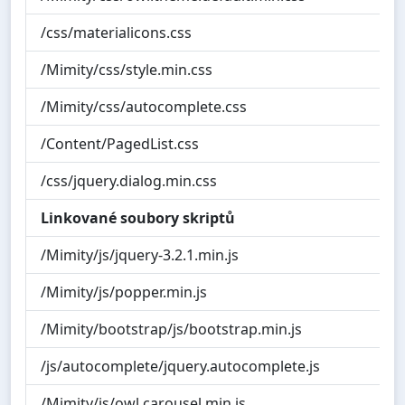
/css/materialicons.css
/Mimity/css/style.min.css
/Mimity/css/autocomplete.css
/Content/PagedList.css
/css/jquery.dialog.min.css
Linkované soubory skriptů
/Mimity/js/jquery-3.2.1.min.js
/Mimity/js/popper.min.js
/Mimity/bootstrap/js/bootstrap.min.js
/js/autocomplete/jquery.autocomplete.js
/Mimity/js/owl.carousel.min.js