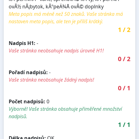
ovÃ½ nÃ¡bytok, kÃºpeÄ¾Å ovÃ© doplnky
Meta popis má méně než 50 znaků. Vaše stránka má
nastaven meta popis, ale ten je příliš krátký.
1
/
2
Nadpis H1:
-
Vaše stránka neobsahuje nadpis úrovně H1!
0
/
2
Pořadí nadpisů:
-
Vaše stránka neobsahuje žádný nadpis!
0
/
1
Počet nadpisů:
0
Výborně! Vaše stránka obsahuje přiměřené množství
nadpisů.
1
/
1
Délka nadpisů:
OK