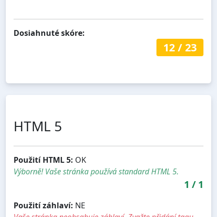
Dosiahnuté skóre:
12
/
23
HTML 5
Použití HTML 5:
OK
Výborně! Vaše stránka používá standard HTML 5.
1
/
1
Použití záhlaví:
NE
Vaše stránka neobsahuje záhlaví. Zvažte přidání tagu