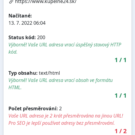
https://www.kupelne24.sk/
Načítané:
13. 7. 2022 06:04
Status kód:
200
Výborně! Vaše URL adresa vrací úspěšný stavový HTTP
kód.
1
/
1
Typ obsahu:
text/html
Výborně! Vaše URL adresa vrací obsah ve formátu
HTML.
1
/
1
Počet přesměrování:
2
Vaše URL adresa je 2 krát přesměrována na jinou URL!
Pro SEO je lepší používat adresy bez přesměrování.
1
/
2