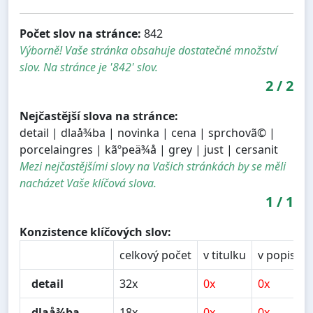
Počet slov na stránce:
842
Výborně! Vaše stránka obsahuje dostatečné množství
slov. Na stránce je '842' slov.
2
/
2
Nejčastější slova na stránce:
detail | dlaå¾ba | novinka | cena | sprchovã© |
porcelaingres | kãºpeä¾å | grey | just | cersanit
Mezi nejčastějšími slovy na Vašich stránkách by se měli
nacházet Vaše klíčová slova.
1
/
1
Konzistence klíčových slov:
celkový počet
v titulku
v popisu
detail
32x
0x
0x
dlaå¾ba
18x
0x
0x