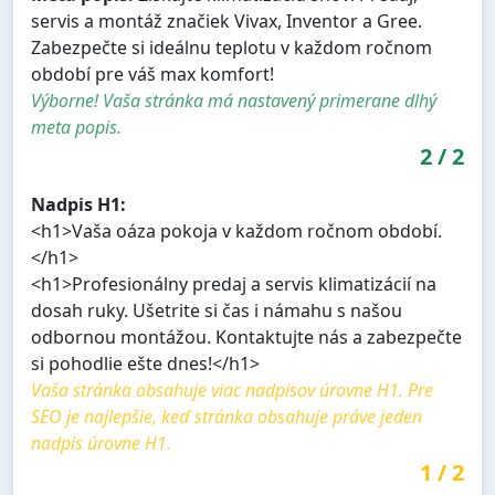
servis a montáž značiek Vivax, Inventor a Gree.
Zabezpečte si ideálnu teplotu v každom ročnom
období pre váš max komfort!
Výborne! Vaša stránka má nastavený primerane dlhý
meta popis.
2
/
2
Nadpis H1:
<h1>Vaša oáza pokoja v každom ročnom období.
</h1>
<h1>Profesionálny predaj a servis klimatizácií na
dosah ruky. Ušetrite si čas i námahu s našou
odbornou montážou. Kontaktujte nás a zabezpečte
si pohodlie ešte dnes!</h1>
Vaša stránka obsahuje viac nadpisov úrovne H1. Pre
SEO je najlepšie, keď stránka obsahuje práve jeden
nadpis úrovne H1.
1
/
2