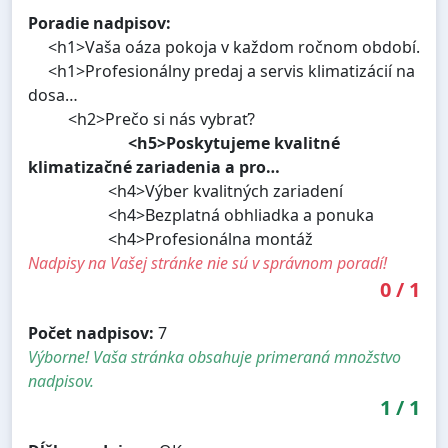
Poradie nadpisov:
<h1>Vaša oáza pokoja v každom ročnom období.
<h1>Profesionálny predaj a servis klimatizácií na
dosa…
<h2>Prečo si nás vybrať?
<h5>Poskytujeme kvalitné
klimatizačné zariadenia a pro…
<h4>Výber kvalitných zariadení
<h4>Bezplatná obhliadka a ponuka
<h4>Profesionálna montáž
Nadpisy na Vašej stránke nie sú v správnom poradí!
0
/
1
Počet nadpisov:
7
Výborne! Vaša stránka obsahuje primeraná množstvo
nadpisov.
1
/
1