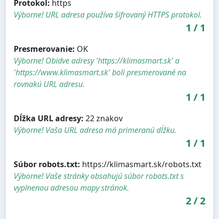
Protokol:
https
Výborne! URL adresa používa šifrovaný HTTPS protokol.
1
/
1
Presmerovanie:
OK
Výborne! Obidve adresy 'https://klimasmart.sk' a
'https://www.klimasmart.sk' boli presmerované na
rovnakú URL adresu.
1
/
1
Dĺžka URL adresy:
22 znakov
Výborne! Vaša URL adresa má primeranú dĺžku.
1
/
1
Súbor robots.txt:
https://klimasmart.sk/robots.txt
Výborne! Vaše stránky obsahujú súbor robots.txt s
vyplnenou adresou mapy stránok.
2
/
2