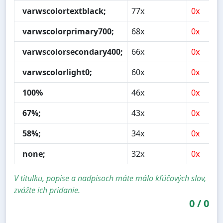
varwscolortextblack;
77x
0x
varwscolorprimary700;
68x
0x
varwscolorsecondary400;
66x
0x
varwscolorlight0;
60x
0x
100%
46x
0x
67%;
43x
0x
58%;
34x
0x
none;
32x
0x
V titulku, popise a nadpisoch máte málo kľúčových slov,
zvážte ich pridanie.
0
/
0