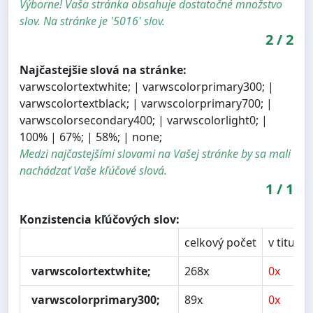
Výborne! Vaša stránka obsahuje dostatočné množstvo
slov. Na stránke je '5016' slov.
2
/
2
Najčastejšie slová na stránke:
varwscolortextwhite; | varwscolorprimary300; |
varwscolortextblack; | varwscolorprimary700; |
varwscolorsecondary400; | varwscolorlight0; |
100% | 67%; | 58%; | none;
Medzi najčastejšími slovami na Vašej stránke by sa mali
nachádzať Vaše kľúčové slová.
1
/
1
Konzistencia kľúčových slov:
celkový počet
v titulku
varwscolortextwhite;
268x
0x
varwscolorprimary300;
89x
0x