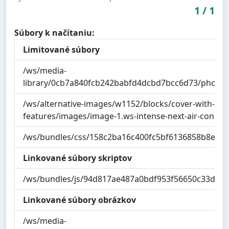
1
/
1
Súbory k načítaniu:
Limitované súbory
/ws/media-
library/0cb7a840fcb242babfd4dcbd7bcc6d73/photo
/ws/alternative-images/w1152/blocks/cover-with-cen
features/images/image-1.ws-intense-next-air-condit
/ws/bundles/css/158c2ba16c400fc5bf6136858b8e55a
Linkované súbory skriptov
/ws/bundles/js/94d817ae487a0bdf953f56650c33db3f.
Linkované súbory obrázkov
/ws/media-