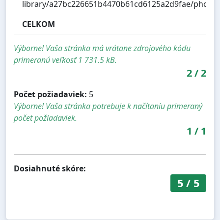
library/a27bc226651b4470b61cd6125a2d9fae/photo
CELKOM
Výborne! Vaša stránka má vrátane zdrojového kódu
primeranú veľkosť 1 731.5 kB.
2
/
2
Počet požiadaviek:
5
Výborne! Vaša stránka potrebuje k načítaniu primeraný
počet požiadaviek.
1
/
1
Dosiahnuté skóre:
5
/
5