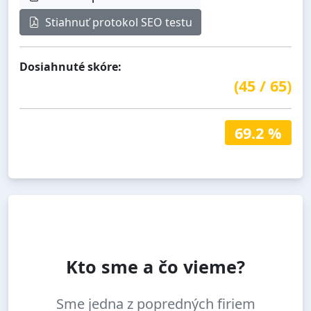
Stiahnuť protokol SEO testu
Dosiahnuté skóre:
(
45
/
65
)
69.2 %
Kto sme a čo vieme?
Sme jedna z popredných firiem