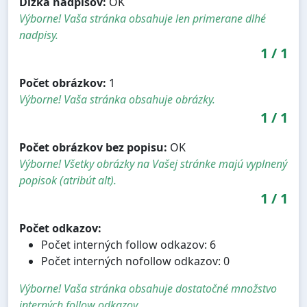
Dĺžka nadpisov:
OK
Výborne! Vaša stránka obsahuje len primerane dlhé
nadpisy.
1
/
1
Počet obrázkov:
1
Výborne! Vaša stránka obsahuje obrázky.
1
/
1
Počet obrázkov bez popisu:
OK
Výborne! Všetky obrázky na Vašej stránke majú vyplnený
popisok (atribút alt).
1
/
1
Počet odkazov:
Počet interných follow odkazov: 6
Počet interných nofollow odkazov: 0
Výborne! Vaša stránka obsahuje dostatočné množstvo
interných follow odkazov.