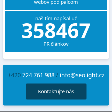
webov pod palcom
náš tím napísal už
358467
PR článkov
+420
724 761 988
/
info@seolight.cz
Kontaktujte nás