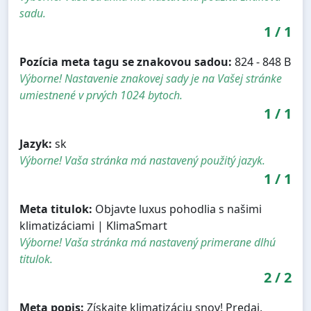
sadu.
1
/
1
Pozícia meta tagu se znakovou sadou:
824 - 848 B
Výborne! Nastavenie znakovej sady je na Vašej stránke
umiestnené v prvých 1024 bytoch.
1
/
1
Jazyk:
sk
Výborne! Vaša stránka má nastavený použitý jazyk.
1
/
1
Meta titulok:
Objavte luxus pohodlia s našimi
klimatizáciami | KlimaSmart
Výborne! Vaša stránka má nastavený primerane dlhú
titulok.
2
/
2
Meta popis:
Získajte klimatizáciu snov! Predaj,