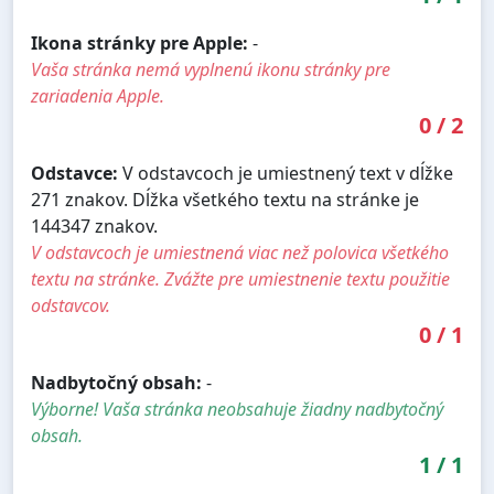
Ikona stránky pre Apple:
-
Vaša stránka nemá vyplnenú ikonu stránky pre
zariadenia Apple.
0
/
2
Odstavce:
V odstavcoch je umiestnený text v dĺžke
271 znakov. Dĺžka všetkého textu na stránke je
144347 znakov.
V odstavcoch je umiestnená viac než polovica všetkého
textu na stránke. Zvážte pre umiestnenie textu použitie
odstavcov.
0
/
1
Nadbytočný obsah:
-
Výborne! Vaša stránka neobsahuje žiadny nadbytočný
obsah.
1
/
1