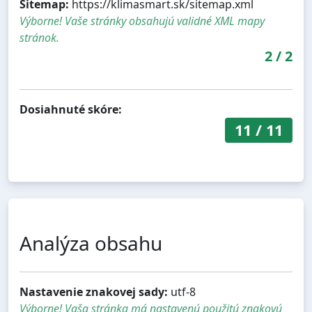
Sitemap:
https://klimasmart.sk/sitemap.xml
Výborne! Vaše stránky obsahujú validné XML mapy
stránok.
2
/
2
Dosiahnuté skóre:
11
/
11
Analýza obsahu
Nastavenie znakovej sady:
utf-8
Výborne! Vaša stránka má nastavenú použitú znakovú