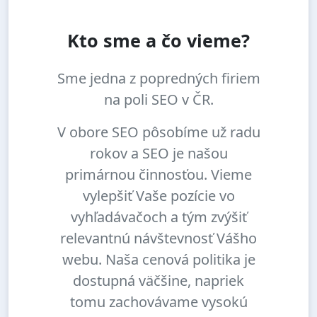
Kto sme a čo vieme?
Sme jedna z popredných firiem
na poli SEO v ČR.
V obore SEO pôsobíme už radu
rokov a SEO je našou
primárnou činnosťou. Vieme
vylepšiť Vaše pozície vo
vyhľadávačoch a tým zvýšiť
relevantnú návštevnosť Vášho
webu. Naša cenová politika je
dostupná väčšine, napriek
tomu zachovávame vysokú