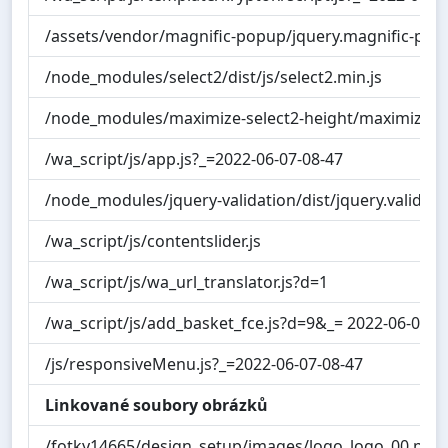
/assets/vendor/magnific-popup/jquery.magnific-popu
/node_modules/select2/dist/js/select2.min.js
/node_modules/maximize-select2-height/maximize-sel
/wa_script/js/app.js?_=2022-06-07-08-47
/node_modules/jquery-validation/dist/jquery.validate
/wa_script/js/contentslider.js
/wa_script/js/wa_url_translator.js?d=1
/wa_script/js/add_basket_fce.js?d=9&_= 2022-06-07-0
/js/responsiveMenu.js?_=2022-06-07-08-47
Linkované soubory obrázků
/fotky14665/design_setup/images/logo_logo_00.png