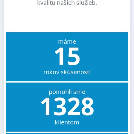
kvalitu našich služieb.
máme
15
rokov skúseností
pomohli sme
1328
klientom