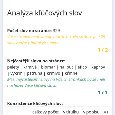
Analýza kľúčových slov
Počet slov na stránce:
329
Vaše stránka neobsahuje moc textu. Na stránce je '329'
slov, zvažte přidání více textu.
1
/
2
Nejčastější slova na stránce:
pelety | krmivá | biomar | halibut | efico | kaprov
| výkrm | pstruha | krmivo | kŕmne
Mezi nejčastějšími slovy na Vašich stránkách by se měli
nacházet Vaše klíčová slova.
1
/
1
Konzistence klíčových slov:
celkový počet
v titulku
v popisu
v nad