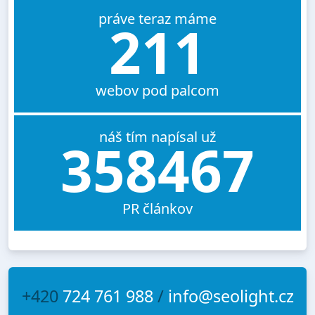
práve teraz máme
211
webov pod palcom
náš tím napísal už
358467
PR článkov
+420
724 761 988
/
info@seolight.cz