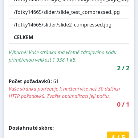
/fotky14665/slider/slide_test_compressed.jpg
/fotky14665/slider/slide2_compressed.jpg
CELKEM
Výborně! Vaše stránka má včetně zdrojového kódu
přiměřenou velikost 1 938.1 kB.
2
/
2
Počet požadavků:
61
Vaše stránka potřebuje k načtení více než 30 dalších
HTTP požadavků. Zvažte optimalizaci její počtu.
0
/
1
Dosiahnuté skóre:
4
/
5