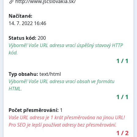
http://www.jscslovakia.sk/
Načítané:
14. 7. 2022 16:46
Status kód:
200
Výborně! Vaše URL adresa vrací úspěšný stavový HTTP
kód.
1
/
1
Typ obsahu:
text/html
Výborně! Vaše URL adresa vrací obsah ve formátu
HTML.
1
/
1
Počet přesměrování:
1
Vaše URL adresa je 1 krát přesměrována na jinou URL!
Pro SEO je lepší používat adresy bez přesměrování.
1
/
2