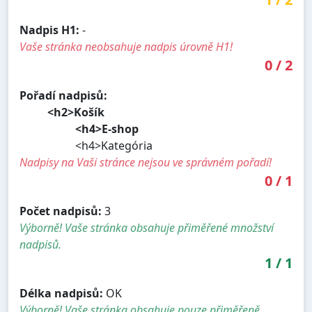
Nadpis H1:
-
Vaše stránka neobsahuje nadpis úrovně H1!
0
/
2
Pořadí nadpisů:
<h2>Košík
<h4>E-shop
<h4>Kategória
Nadpisy na Vaši stránce nejsou ve správném pořadí!
0
/
1
Počet nadpisů:
3
Výborně! Vaše stránka obsahuje přiměřené množství
nadpisů.
1
/
1
Délka nadpisů:
OK
Výborně! Vaše stránka obsahuje pouze přiměřeně