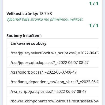
1
/
1
Velikost stránky:
18.7 kB
Výborně! Vaše stránka má přiměřenou velikost.
1
/
1
Soubory k načtení:
Linkované soubory
/css/jquery.selectBoxIt.wa_script.css?_=2022-06-07-08
/css/jquery.qtip.lupa.css?_=2022-06-07-08-47
/css/colorbox.css?_=2022-06-07-08-47
/css/lang_dependent_css/lang_sk.css?_=2022-06-07-0
/wa_script/js/styles.css?_=2022-06-07-08-47
/bower_components/owl.carousel/dist/assets/owl.ca