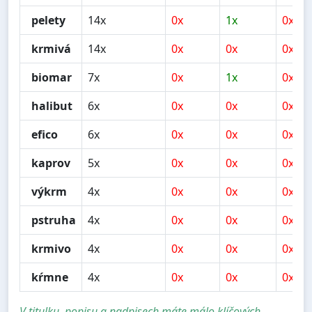
pelety
14x
0x
1x
0x
krmivá
14x
0x
0x
0x
biomar
7x
0x
1x
0x
halibut
6x
0x
0x
0x
efico
6x
0x
0x
0x
kaprov
5x
0x
0x
0x
výkrm
4x
0x
0x
0x
pstruha
4x
0x
0x
0x
krmivo
4x
0x
0x
0x
kŕmne
4x
0x
0x
0x
V titulku, popisu a nadpisech máte málo klíčových