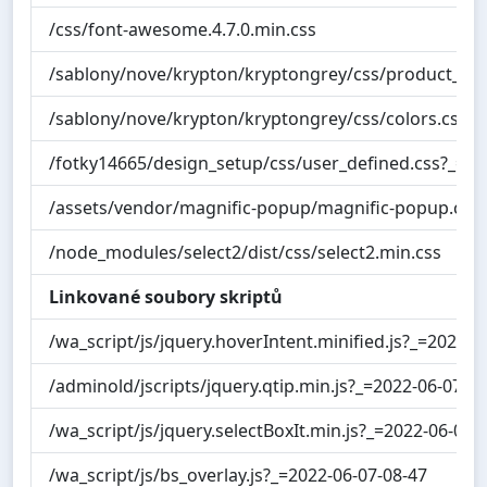
/css/font-awesome.4.7.0.min.css
/sablony/nove/krypton/kryptongrey/css/product_var
/sablony/nove/krypton/kryptongrey/css/colors.css?_
/fotky14665/design_setup/css/user_defined.css?_=1
/assets/vendor/magnific-popup/magnific-popup.css
/node_modules/select2/dist/css/select2.min.css
Linkované soubory skriptů
/wa_script/js/jquery.hoverIntent.minified.js?_=2022-0
/adminold/jscripts/jquery.qtip.min.js?_=2022-06-07-0
/wa_script/js/jquery.selectBoxIt.min.js?_=2022-06-07-
/wa_script/js/bs_overlay.js?_=2022-06-07-08-47