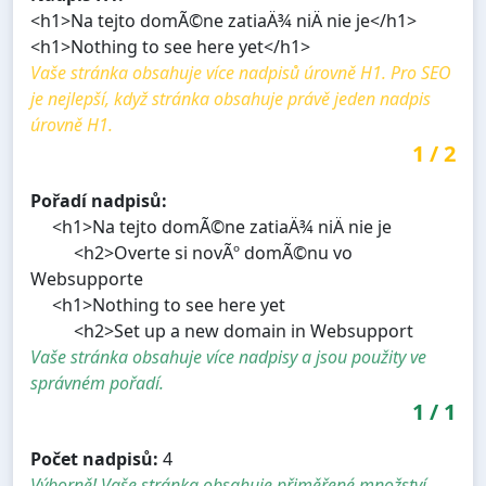
<h1>Na tejto domÃ©ne zatiaÄ¾ niÄ nie je</h1>
<h1>Nothing to see here yet</h1>
Vaše stránka obsahuje více nadpisů úrovně H1. Pro SEO
je nejlepší, když stránka obsahuje právě jeden nadpis
úrovně H1.
1
/
2
Pořadí nadpisů:
<h1>Na tejto domÃ©ne zatiaÄ¾ niÄ nie je
<h2>Overte si novÃº domÃ©nu vo
Websupporte
<h1>Nothing to see here yet
<h2>Set up a new domain in Websupport
Vaše stránka obsahuje více nadpisy a jsou použity ve
správném pořadí.
1
/
1
Počet nadpisů:
4
Výborně! Vaše stránka obsahuje přiměřené množství