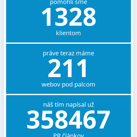
pomohli sme
1328
klientom
práve teraz máme
211
webov pod palcom
náš tím napísal už
358467
PR článkov