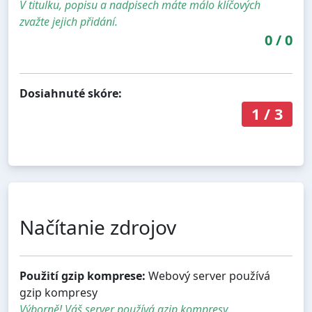
V titulku, popisu a nadpisech máte málo klíčových
zvažte jejich přidání.
0
/
0
Dosiahnuté skóre:
1
/
3
Načítanie zdrojov
Použití gzip komprese:
Webový server používá
gzip kompresy
Výborně! Váš server používá gzip kompresy.