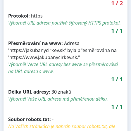
1
/
2
Protokol:
https
Výborně! URL adresa používá šifrovaný HTTPS protokol.
1
/
1
Přesměrování na www:
Adresa
'https://jakubanycirkev.sk' byla přesměrována na
'https://www.jakubanycirkev.sk/'
Výborně! Verze URL adresy bez www se přesměrovává
na URL adresu s www.
1
/
1
Délka URL adresy:
30 znaků
Výborně! Vaše URL adresa má přiměřenou délku.
1
/
1
Soubor robots.txt:
-
Na Vašich stránkách je nahrán soubor robots.txt, ale