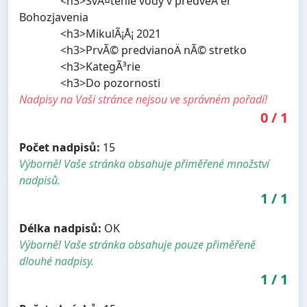
<h3>SvÃ¤tenie vody v predveÄ er
Bohozjavenia
<h3>MikulÃ¡Å¡ 2021
<h3>PrvÃ© predvianoÄ nÃ© stretko
<h3>KategÃ³rie
<h3>Do pozornosti
Nadpisy na Vaši stránce nejsou ve správném pořadí!
0
/
1
Počet nadpisů:
15
Výborně! Vaše stránka obsahuje přiměřené množství
nadpisů.
1
/
1
Délka nadpisů:
OK
Výborně! Vaše stránka obsahuje pouze přiměřeně
dlouhé nadpisy.
1
/
1