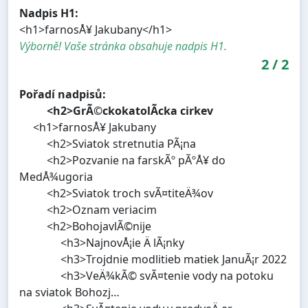
Nadpis H1:
<h1>farnosÅ¥ Jakubany</h1>
Výborně! Vaše stránka obsahuje nadpis H1.
2
/
2
Pořadí nadpisů:
<h2>GrÃ©ckokatolÃ­cka cirkev
<h1>farnosÅ¥ Jakubany
<h2>Sviatok stretnutia PÃ¡na
<h2>Pozvanie na farskÃº pÃºÅ¥ do
MedÅ¾ugoria
<h2>Sviatok troch svÃ¤titeÄ¾ov
<h2>Oznam veriacim
<h2>BohojavlÃ©nije
<h3>NajnovÅ¡ie Ä lÃ¡nky
<h3>Trojdnie modlitieb matiek JanuÃ¡r 2022
<h3>VeÄ¾kÃ© svÃ¤tenie vody na potoku
na sviatok Bohozj…