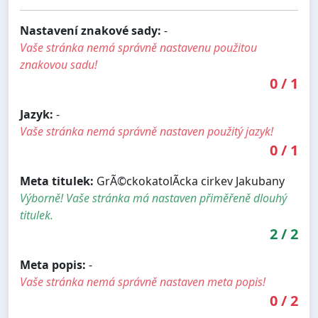
Nastavení znakové sady:
-
Vaše stránka nemá správně nastavenu použitou
znakovou sadu!
0
/
1
Jazyk:
-
Vaše stránka nemá správně nastaven použitý jazyk!
0
/
1
Meta titulek:
GrÃ©ckokatolÃ­cka cirkev Jakubany
Výborně! Vaše stránka má nastaven přiměřeně dlouhý
titulek.
2
/
2
Meta popis:
-
Vaše stránka nemá správně nastaven meta popis!
0
/
2