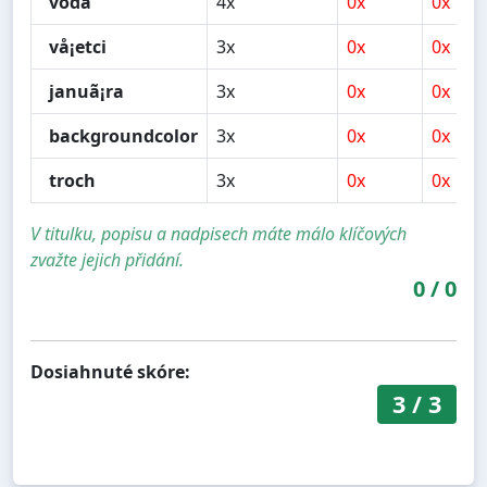
voda
4x
0x
0x
vå¡etci
3x
0x
0x
januã¡ra
3x
0x
0x
backgroundcolor
3x
0x
0x
troch
3x
0x
0x
V titulku, popisu a nadpisech máte málo klíčových
zvažte jejich přidání.
0
/
0
Dosiahnuté skóre:
3
/
3