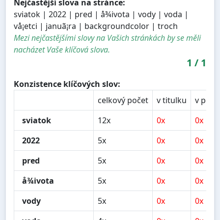
Nejčastější slova na stránce:
sviatok | 2022 | pred | å¾ivota | vody | voda |
vå¡etci | januã¡ra | backgroundcolor | troch
Mezi nejčastějšími slovy na Vašich stránkách by se měli
nacházet Vaše klíčová slova.
1
/
1
Konzistence klíčových slov:
celkový počet
v titulku
v popi
sviatok
12x
0x
0x
2022
5x
0x
0x
pred
5x
0x
0x
å¾ivota
5x
0x
0x
vody
5x
0x
0x