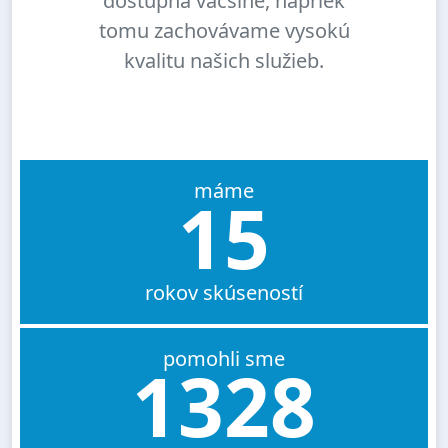
dostupná väčšine, napriek
tomu zachovávame vysokú
kvalitu našich služieb.
máme
15
rokov skúseností
pomohli sme
1328