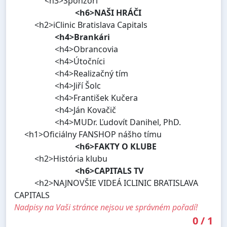
<h3>Sponzori
<h6>NAŠI HRÁČI
<h2>iClinic Bratislava Capitals
<h4>Brankári
<h4>Obrancovia
<h4>Útočníci
<h4>Realizačný tím
<h4>Jiří Šolc
<h4>František Kučera
<h4>Ján Kovačič
<h4>MUDr. Ľudovít Danihel, PhD.
<h1>Oficiálny FANSHOP nášho tímu
<h6>FAKTY O KLUBE
<h2>História klubu
<h6>CAPITALS TV
<h2>NAJNOVŠIE VIDEÁ ICLINIC BRATISLAVA
CAPITALS
Nadpisy na Vaši stránce nejsou ve správném pořadí!
0
/
1