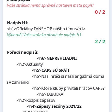
Vaše stránka nemá správně nastaven meta popis!
0
/
2
Nadpis H1:
<h1>Oficiálny FANSHOP nášho tímu</h1>
Výborně! Vaše stránka obsahuje nadpis H1.
2
/
2
Pořadí nadpisů:
<h6>NEPREHLIADNI
<h2>Aktuality
<h5>CAPS SÚ SPÄŤ!
<h5>Naši hráči si našli angažmá doma
i v zahraničí
<h5>Ktoré kluby privítali hráčov CAPS?
<h6>TABUĽKA
<h2>Rozpis zápasov
<h4>Zápasy sezóny 2021/22