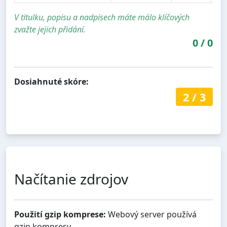
V titulku, popisu a nadpisech máte málo klíčových
zvažte jejich přidání.
0
/
0
Dosiahnuté skóre:
2
/
3
Načítanie zdrojov
Použití gzip komprese:
Webový server používá
gzip kompresy