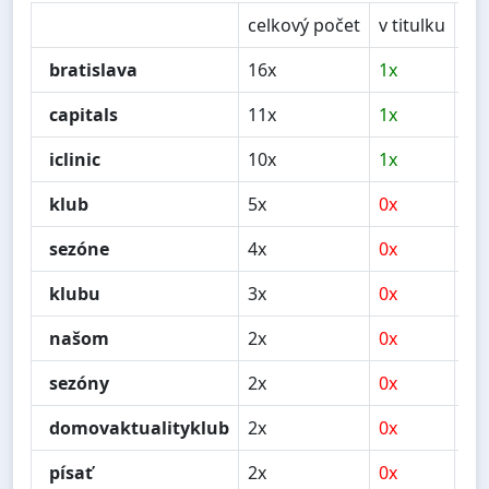
celkový počet
v titulku
v 
bratislava
16x
1x
0x
capitals
11x
1x
0x
iclinic
10x
1x
0x
klub
5x
0x
0x
sezóne
4x
0x
0x
klubu
3x
0x
0x
našom
2x
0x
0x
sezóny
2x
0x
0x
domovaktualityklub
2x
0x
0x
písať
2x
0x
0x