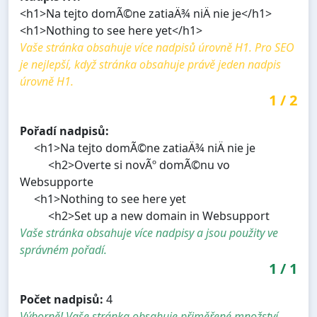
<h1>Na tejto domÃ©ne zatiaÄ¾ niÄ nie je</h1>
<h1>Nothing to see here yet</h1>
Vaše stránka obsahuje více nadpisů úrovně H1. Pro SEO
je nejlepší, když stránka obsahuje právě jeden nadpis
úrovně H1.
1
/
2
Pořadí nadpisů:
<h1>Na tejto domÃ©ne zatiaÄ¾ niÄ nie je
<h2>Overte si novÃº domÃ©nu vo
Websupporte
<h1>Nothing to see here yet
<h2>Set up a new domain in Websupport
Vaše stránka obsahuje více nadpisy a jsou použity ve
správném pořadí.
1
/
1
Počet nadpisů:
4
Výborně! Vaše stránka obsahuje přiměřené množství