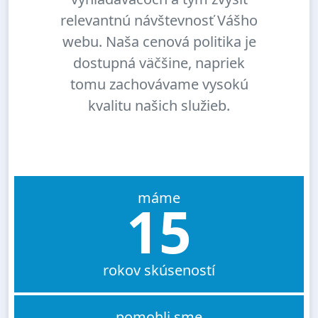
relevantnú návštevnosť Vášho
webu. Naša cenová politika je
dostupná väčšine, napriek
tomu zachovávame vysokú
kvalitu našich služieb.
máme
15
rokov skúseností
pomohli sme