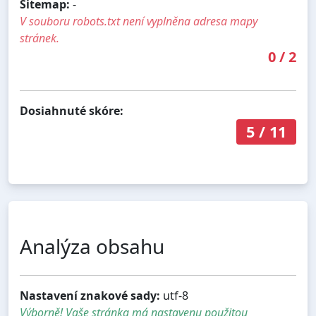
Sitemap:
-
V souboru robots.txt není vyplněna adresa mapy
stránek.
0
/
2
Dosiahnuté skóre:
5
/
11
Analýza obsahu
Nastavení znakové sady:
utf-8
Výborně! Vaše stránka má nastavenu použitou