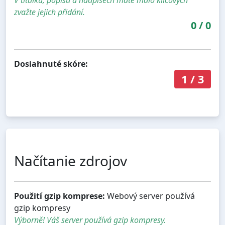
V titulku, popisu a nadpisech máte málo klíčových
zvažte jejich přidání.
0
/
0
Dosiahnuté skóre:
1
/
3
Načítanie zdrojov
Použití gzip komprese:
Webový server používá
gzip kompresy
Výborně! Váš server používá gzip kompresy.