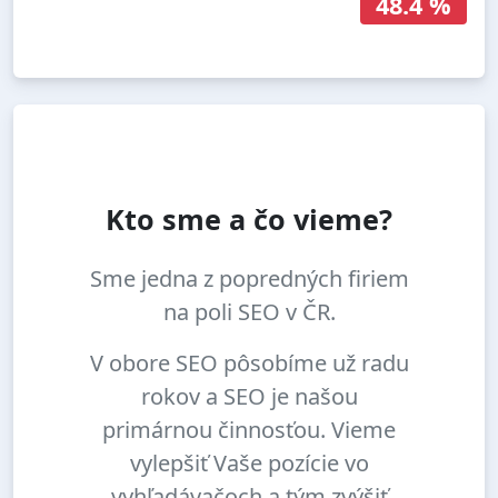
48.4 %
Kto sme a čo vieme?
Sme jedna z popredných firiem
na poli SEO v ČR.
V obore SEO pôsobíme už radu
rokov a SEO je našou
primárnou činnosťou. Vieme
vylepšiť Vaše pozície vo
vyhľadávačoch a tým zvýšiť