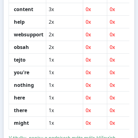
content
3x
0x
0x
0
help
2x
0x
0x
0
websupport
2x
0x
0x
1
obsah
2x
0x
0x
0
tejto
1x
0x
0x
1
you're
1x
0x
0x
0
nothing
1x
0x
0x
1
here
1x
0x
0x
1
there
1x
0x
0x
0
might
1x
0x
0x
0