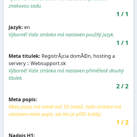
znakovou sadu.
1
/
1
Jazyk:
en
Výborně! Vaše stránka má nastaven použitý jazyk.
1
/
1
Meta titulek:
RegistrÃ¡cia domÃ©n, hosting a
servery :: Websupport.sk
Výborně! Vaše stránka má nastaven přiměřeně dlouhý
titulek.
2
/
2
Meta popis:
Meta popis má méně než 50 znaků. Vaše stránka má
nastaven meta popis, ale ten je příliš krátký.
1
/
2
Nadpis H1: