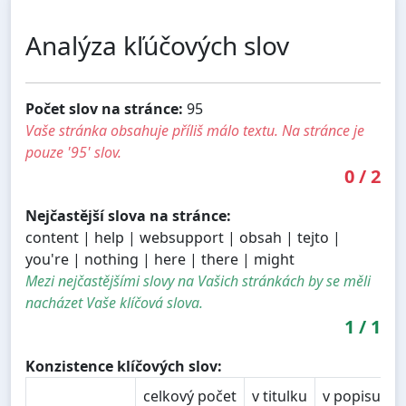
Analýza kľúčových slov
Počet slov na stránce:
95
Vaše stránka obsahuje příliš málo textu. Na stránce je
pouze '95' slov.
0
/
2
Nejčastější slova na stránce:
content | help | websupport | obsah | tejto |
you're | nothing | here | there | might
Mezi nejčastějšími slovy na Vašich stránkách by se měli
nacházet Vaše klíčová slova.
1
/
1
Konzistence klíčových slov:
celkový počet
v titulku
v popisu
v