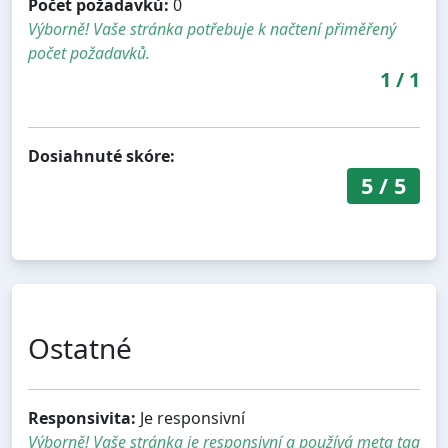
Počet požadavků:
0
Výborně! Vaše stránka potřebuje k načtení přiměřený
počet požadavků.
1
/
1
Dosiahnuté skóre:
5
/
5
Ostatné
Responsivita:
Je responsivní
Výborně! Vaše stránka je responsivní a používá meta tag