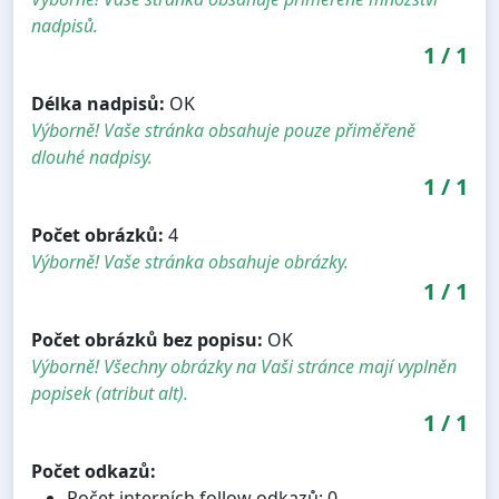
nadpisů.
1
/
1
Délka nadpisů:
OK
Výborně! Vaše stránka obsahuje pouze přiměřeně
dlouhé nadpisy.
1
/
1
Počet obrázků:
4
Výborně! Vaše stránka obsahuje obrázky.
1
/
1
Počet obrázků bez popisu:
OK
Výborně! Všechny obrázky na Vaši stránce mají vyplněn
popisek (atribut alt).
1
/
1
Počet odkazů:
Počet interních follow odkazů: 0