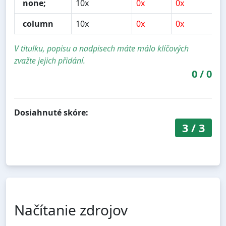
none;
10x
0x
0x
0x
column
10x
0x
0x
0x
V titulku, popisu a nadpisech máte málo klíčových
zvažte jejich přidání.
0
/
0
Dosiahnuté skóre:
3
/
3
Načítanie zdrojov