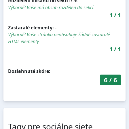
Rozdělení obsahu do sekcí:
OK
Výborně! Vaše má obsah rozdělen do sekcí.
1
/
1
Zastaralé elementy:
-
Výborně! Vaše stránka neobsahuje žádné zastaralé
HTML elementy.
1
/
1
Dosiahnuté skóre:
6
/
6
Tagy pre sociálne siete