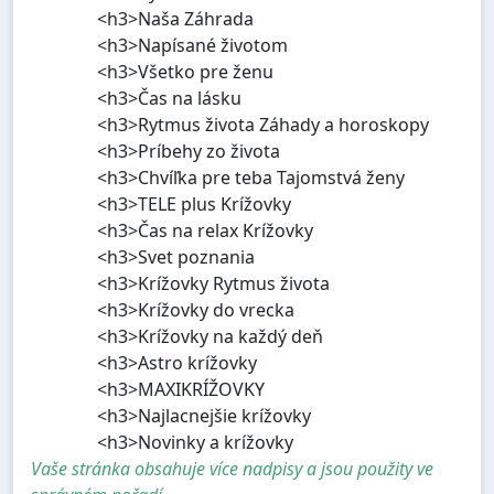
<h3>Naša Záhrada
<h3>Napísané životom
<h3>Všetko pre ženu
<h3>Čas na lásku
<h3>Rytmus života Záhady a horoskopy
<h3>Príbehy zo života
<h3>Chvíľka pre teba Tajomstvá ženy
<h3>TELE plus Krížovky
<h3>Čas na relax Krížovky
<h3>Svet poznania
<h3>Krížovky Rytmus života
<h3>Krížovky do vrecka
<h3>Krížovky na každý deň
<h3>Astro krížovky
<h3>MAXIKRÍŽOVKY
<h3>Najlacnejšie krížovky
<h3>Novinky a krížovky
Vaše stránka obsahuje více nadpisy a jsou použity ve