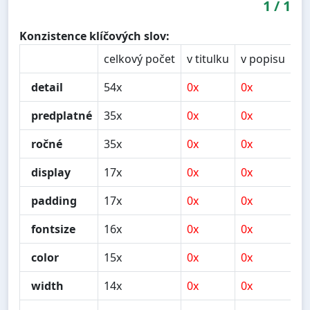
1
/
1
Konzistence klíčových slov:
celkový počet
v titulku
v popisu
v 
detail
54x
0x
0x
0x
predplatné
35x
0x
0x
1x
ročné
35x
0x
0x
0x
display
17x
0x
0x
0x
padding
17x
0x
0x
0x
fontsize
16x
0x
0x
0x
color
15x
0x
0x
0x
width
14x
0x
0x
0x