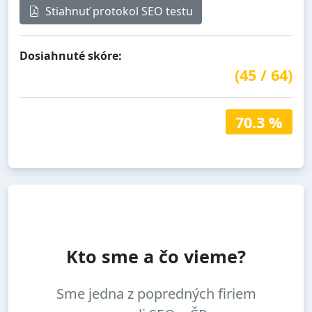
Stiahnuť protokol SEO testu
Dosiahnuté skóre:
(
45
/
64
)
70.3 %
Kto sme a čo vieme?
Sme jedna z popredných firiem