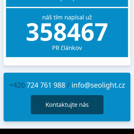
náš tím napísal už
358467
PR článkov
+420
724 761 988
/
info@seolight.cz
Kontaktujte nás