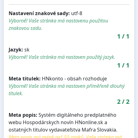
Nastavení znakové sady:
utf-8
Výborně! Vaše stránka má nastavenu použitou
znakovou sadu.
1
/
1
Jazyk:
sk
Výborně! Vaše stránka má nastaven použitý jazyk.
1
/
1
Meta titulek:
HNkonto - obsah rozhoduje
Výborně! Vaše stránka má nastaven přiměřeně dlouhý
titulek.
2
/
2
Meta popis:
Systém digitálneho predplatného
webu Hospodárskych novín HNonline.sk a
ostatných titulov vydavateľstva Mafra Slovakia.
Meta popis má méně než 50 znaků. Vaše stránka má