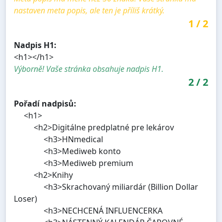
nastaven meta popis, ale ten je příliš krátký.
1
/
2
Nadpis H1:
<h1></h1>
Výborně! Vaše stránka obsahuje nadpis H1.
2
/
2
Pořadí nadpisů:
<h1>
<h2>Digitálne predplatné pre lekárov
<h3>HNmedical
<h3>Mediweb konto
<h3>Mediweb premium
<h2>Knihy
<h3>Skrachovaný miliardár (Billion Dollar
Loser)
<h3>NECHCENÁ INFLUENCERKA