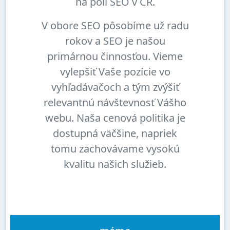
na poli SEO v ČR.
V obore SEO pôsobíme už radu
rokov a SEO je našou
primárnou činnosťou. Vieme
vylepšiť Vaše pozície vo
vyhľadávačoch a tým zvýšiť
relevantnú návštevnosť Vášho
webu. Naša cenová politika je
dostupná väčšine, napriek
tomu zachovávame vysokú
kvalitu našich služieb.