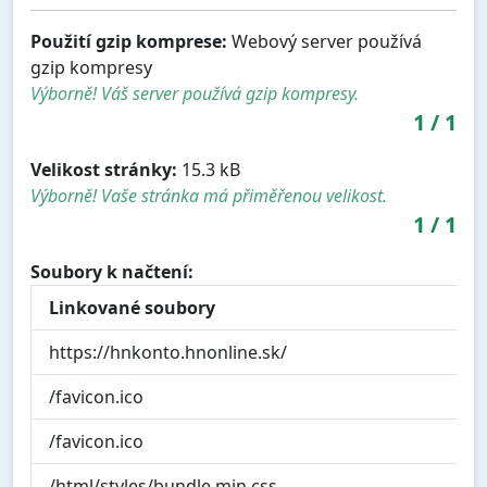
Použití gzip komprese:
Webový server používá
gzip kompresy
Výborně! Váš server používá gzip kompresy.
1
/
1
Velikost stránky:
15.3 kB
Výborně! Vaše stránka má přiměřenou velikost.
1
/
1
Soubory k načtení:
Linkované soubory
https://hnkonto.hnonline.sk/
/favicon.ico
/favicon.ico
/html/styles/bundle.min.css