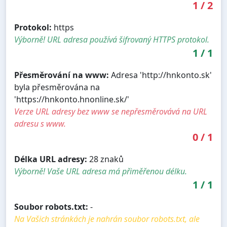
1
/
2
Protokol:
https
Výborně! URL adresa používá šifrovaný HTTPS protokol.
1
/
1
Přesměrování na www:
Adresa 'http://hnkonto.sk'
byla přesměrována na
'https://hnkonto.hnonline.sk/'
Verze URL adresy bez www se nepřesměrovává na URL
adresu s www.
0
/
1
Délka URL adresy:
28 znaků
Výborně! Vaše URL adresa má přiměřenou délku.
1
/
1
Soubor robots.txt:
-
Na Vašich stránkách je nahrán soubor robots.txt, ale