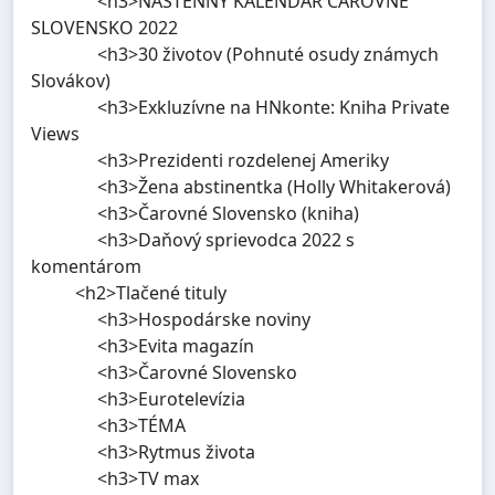
<h3>NÁSTENNÝ KALENDÁR ČAROVNÉ
SLOVENSKO 2022
<h3>30 životov (Pohnuté osudy známych
Slovákov)
<h3>Exkluzívne na HNkonte: Kniha Private
Views
<h3>Prezidenti rozdelenej Ameriky
<h3>Žena abstinentka (Holly Whitakerová)
<h3>Čarovné Slovensko (kniha)
<h3>Daňový sprievodca 2022 s
komentárom
<h2>Tlačené tituly
<h3>Hospodárske noviny
<h3>Evita magazín
<h3>Čarovné Slovensko
<h3>Eurotelevízia
<h3>TÉMA
<h3>Rytmus života
<h3>TV max