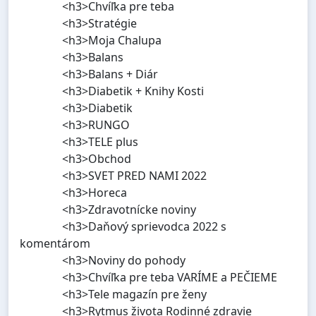
<h3>Chvíľka pre teba
<h3>Stratégie
<h3>Moja Chalupa
<h3>Balans
<h3>Balans + Diár
<h3>Diabetik + Knihy Kosti
<h3>Diabetik
<h3>RUNGO
<h3>TELE plus
<h3>Obchod
<h3>SVET PRED NAMI 2022
<h3>Horeca
<h3>Zdravotnícke noviny
<h3>Daňový sprievodca 2022 s
komentárom
<h3>Noviny do pohody
<h3>Chvíľka pre teba VARÍME a PEČIEME
<h3>Tele magazín pre ženy
<h3>Rytmus života Rodinné zdravie