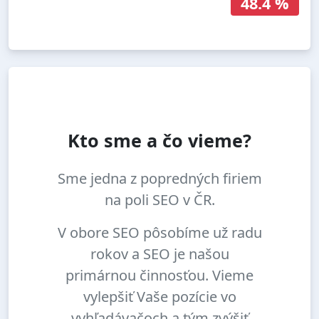
48.4 %
Kto sme a čo vieme?
Sme jedna z popredných firiem
na poli SEO v ČR.
V obore SEO pôsobíme už radu
rokov a SEO je našou
primárnou činnosťou. Vieme
vylepšiť Vaše pozície vo
vyhľadávačoch a tým zvýšiť