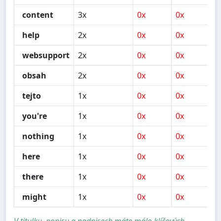
content
3x
0x
0x
0
help
2x
0x
0x
0
websupport
2x
0x
0x
1
obsah
2x
0x
0x
0
tejto
1x
0x
0x
1
you're
1x
0x
0x
0
nothing
1x
0x
0x
1
here
1x
0x
0x
1
there
1x
0x
0x
0
might
1x
0x
0x
0