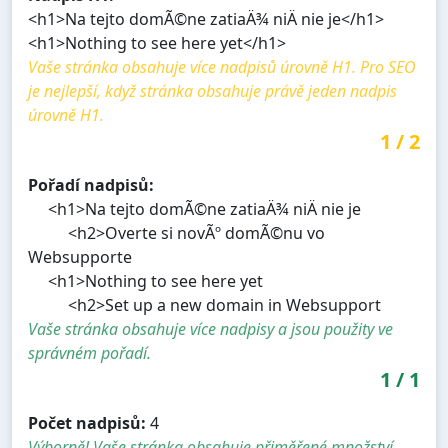
<h1>Na tejto domÃ©ne zatiaÄ¾ niÄ nie je</h1>
<h1>Nothing to see here yet</h1>
Vaše stránka obsahuje více nadpisů úrovně H1. Pro SEO
je nejlepší, když stránka obsahuje právě jeden nadpis
úrovně H1.
1
/
2
Pořadí nadpisů:
<h1>Na tejto domÃ©ne zatiaÄ¾ niÄ nie je
<h2>Overte si novÃº domÃ©nu vo
Websupporte
<h1>Nothing to see here yet
<h2>Set up a new domain in Websupport
Vaše stránka obsahuje více nadpisy a jsou použity ve
správném pořadí.
1
/
1
Počet nadpisů:
4
Výborně! Vaše stránka obsahuje přiměřené množství