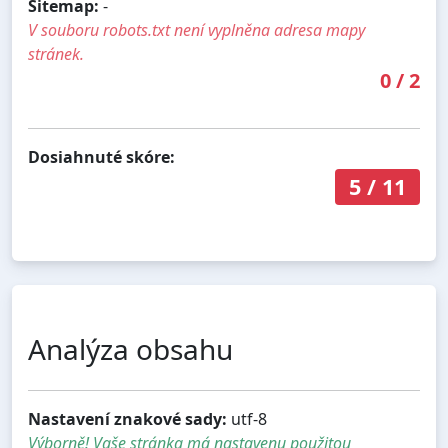
Sitemap:
-
V souboru robots.txt není vyplněna adresa mapy
stránek.
0
/
2
Dosiahnuté skóre:
5
/
11
Analýza obsahu
Nastavení znakové sady:
utf-8
Výborně! Vaše stránka má nastavenu použitou