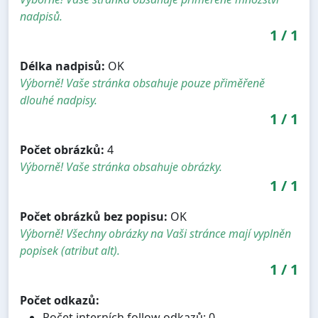
nadpisů.
1
/
1
Délka nadpisů:
OK
Výborně! Vaše stránka obsahuje pouze přiměřeně
dlouhé nadpisy.
1
/
1
Počet obrázků:
4
Výborně! Vaše stránka obsahuje obrázky.
1
/
1
Počet obrázků bez popisu:
OK
Výborně! Všechny obrázky na Vaši stránce mají vyplněn
popisek (atribut alt).
1
/
1
Počet odkazů:
Počet interních follow odkazů: 0