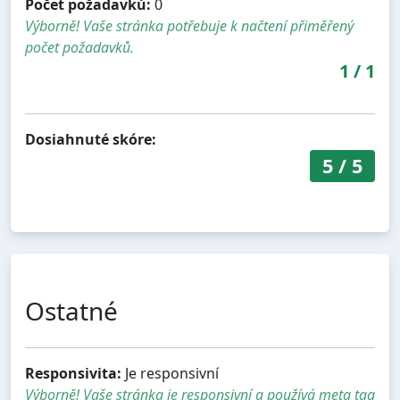
Počet požadavků:
0
Výborně! Vaše stránka potřebuje k načtení přiměřený
počet požadavků.
1
/
1
Dosiahnuté skóre:
5
/
5
Ostatné
Responsivita:
Je responsivní
Výborně! Vaše stránka je responsivní a používá meta tag