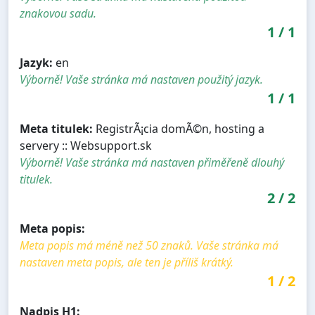
znakovou sadu.
1
/
1
Jazyk:
en
Výborně! Vaše stránka má nastaven použitý jazyk.
1
/
1
Meta titulek:
RegistrÃ¡cia domÃ©n, hosting a
servery :: Websupport.sk
Výborně! Vaše stránka má nastaven přiměřeně dlouhý
titulek.
2
/
2
Meta popis:
Meta popis má méně než 50 znaků. Vaše stránka má
nastaven meta popis, ale ten je příliš krátký.
1
/
2
Nadpis H1: