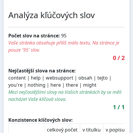
Analýza kľúčových slov
Počet slov na stránce:
95
Vaše stránka obsahuje příliš málo textu. Na stránce je
pouze '95' slov.
0
/
2
Nejčastější slova na stránce:
content | help | websupport | obsah | tejto |
you're | nothing | here | there | might
Mezi nejčastějšími slovy na Vašich stránkách by se měli
nacházet Vaše klíčová slova.
1
/
1
Konzistence klíčových slov:
celkový počet
v titulku
v popisu
v