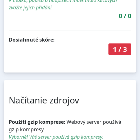
V titulku, popisu a nadpisech máte málo klíčových
zvažte jejich přidání.
0
/
0
Dosiahnuté skóre:
1
/
3
Načítanie zdrojov
Použití gzip komprese:
Webový server používá
gzip kompresy
Výborně! Váš server používá gzip kompresy.