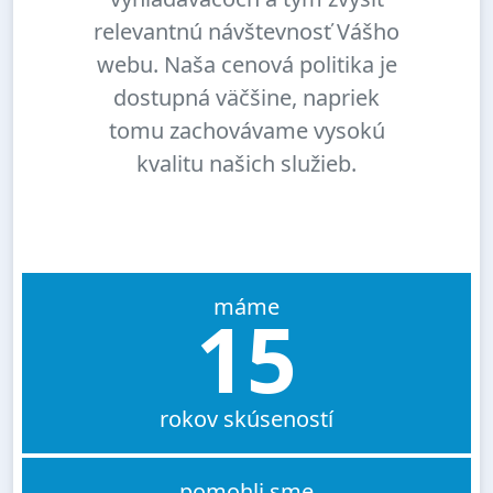
relevantnú návštevnosť Vášho
webu. Naša cenová politika je
dostupná väčšine, napriek
tomu zachovávame vysokú
kvalitu našich služieb.
máme
15
rokov skúseností
pomohli sme