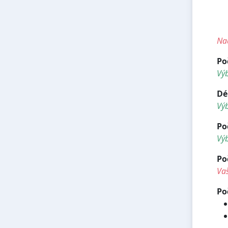
<
<
<
Nad
Po
Vý
Dé
Vý
Po
Výb
Po
Vaš
Po