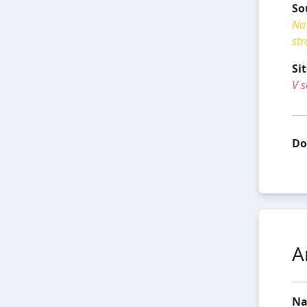
So
Na 
str
Si
V s
Do
A
Na