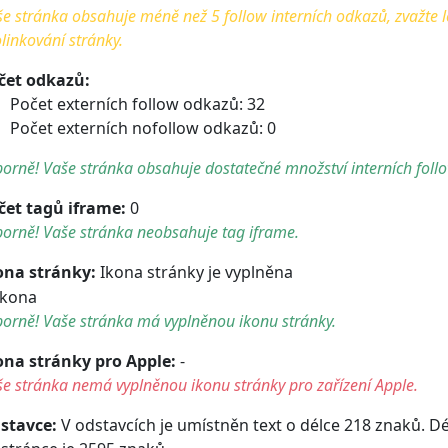
e stránka obsahuje méně než 5 follow interních odkazů, zvažte le
linkování stránky.
čet odkazů:
Počet externích follow odkazů: 32
Počet externích nofollow odkazů: 0
orně! Vaše stránka obsahuje dostatečné množství interních foll
čet tagů iframe:
0
orně! Vaše stránka neobsahuje tag iframe.
ona stránky:
Ikona stránky je vyplněna
orně! Vaše stránka má vyplněnou ikonu stránky.
ona stránky pro Apple:
-
e stránka nemá vyplněnou ikonu stránky pro zařízení Apple.
stavce:
V odstavcích je umístněn text o délce 218 znaků. D