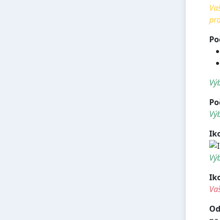
Vaš
pro
Po
Výb
Po
Výb
Ik
Výb
Ik
Vaš
Od