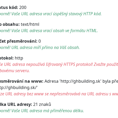
atus kód:
200
orně! Vaše URL adresa vrací úspěšný stavový HTTP kód.
p obsahu:
text/html
borně! Vaše URL adresa vrací obsah ve formátu HTML.
čet přesměrování:
0
borně! URL adresa míří přímo na Váš obsah.
otokol:
http
e URL adresa nepoužívá šifrovaný HTTPS protokol! Zvažte použití 
bovému serveru.
esměrování na www:
Adresa 'http://ghbuilding.sk' byla p
tp://ghbuilding.sk/'
rze URL adresy bez www se nepřesměrovává na URL adresu s w
lka URL adresy:
21 znaků
borně! Vaše URL adresa má přiměřenou délku.