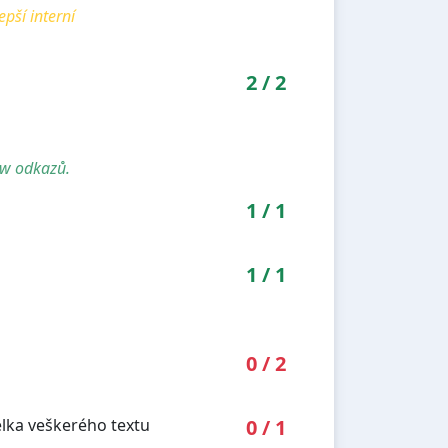
pší interní
2
/
2
ow odkazů.
1
/
1
1
/
1
0
/
2
élka veškerého textu
0
/
1