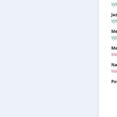
Vý
Ja
Výb
Me
Výb
Me
Va
Na
Va
Po
<h
<h
<h
<h