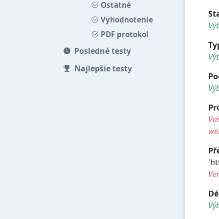
Ostatné
St
Vyhodnotenie
Výb
PDF protokol
Ty
Posledné testy
Vý
Najlepšie testy
Po
Vý
Pr
Vaš
we
Př
'ht
Ve
Dé
Vý