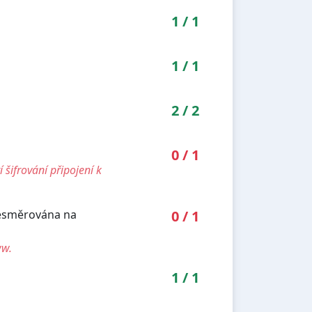
1
/
1
1
/
1
2
/
2
0
/
1
šifrování připojení k
řesměrována na
0
/
1
ww.
1
/
1