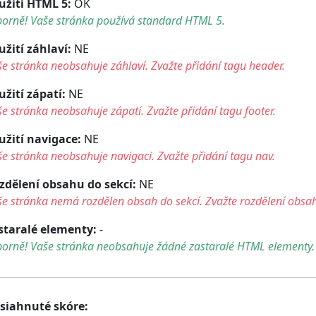
užití HTML 5:
OK
borně! Vaše stránka používá standard HTML 5.
užití záhlaví:
NE
e stránka neobsahuje záhlaví. Zvažte přidání tagu header.
užití zápatí:
NE
e stránka neobsahuje zápatí. Zvažte přidání tagu footer.
užití navigace:
NE
e stránka neobsahuje navigaci. Zvažte přidání tagu nav.
zdělení obsahu do sekcí:
NE
e stránka nemá rozdělen obsah do sekcí. Zvažte rozdělení obsah
staralé elementy:
-
borně! Vaše stránka neobsahuje žádné zastaralé HTML elementy.
siahnuté skóre: