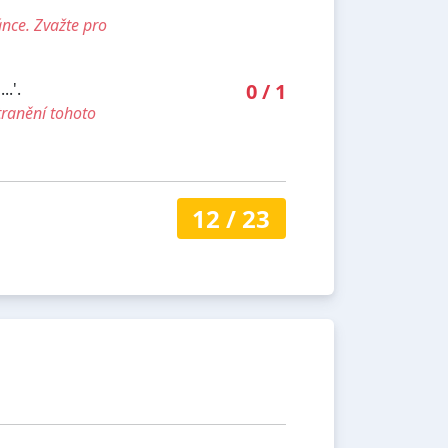
ánce. Zvažte pro
.'.
0
/
1
tranění tohoto
12
/
23