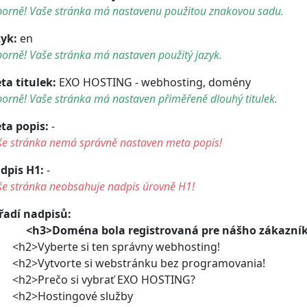
borně! Vaše stránka má nastavenu použitou znakovou sadu.
zyk:
en
orně! Vaše stránka má nastaven použitý jazyk.
ta titulek:
EXO HOSTING - webhosting, domény
orně! Vaše stránka má nastaven přiměřeně dlouhý titulek.
ta popis:
-
še stránka nemá správně nastaven meta popis!
dpis H1:
-
še stránka neobsahuje nadpis úrovně H1!
řadí nadpisů:
<h3>Doména bola registrovaná pre nášho zákazník
2>Vyberte si ten správny webhosting!
2>Vytvorte si webstránku bez programovania!
2>Prečo si vybrať EXO HOSTING?
2>Hostingové služby