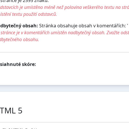
 stránce je 2595 znaků.
dstavcích je umístěno méně než polovina veškerého textu na str
stění textu použití odstavců.
dbytečný obsah:
Stránka obsahuje obsah v komentářích: ' ..
stránce je v komentářích umístěn nadbytečný obsah. Zvažte ods
dbytečného obsahu.
siahnuté skóre:
TML 5