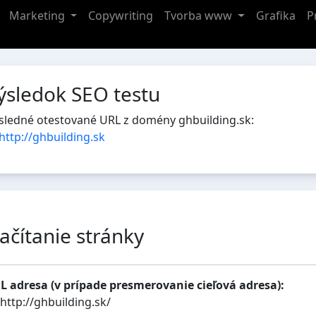
Marketing
Copywriting
Tvorba www
Grafika
P
ýsledok SEO testu
sledné otestované URL z domény ghbuilding.sk:
http://ghbuilding.sk
ačítanie stránky
L adresa (v prípade presmerovanie cieľová adresa):
http://ghbuilding.sk/