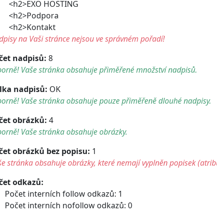
h2>EXO HOSTING
h2>Podpora
h2>Kontakt
pisy na Vaši stránce nejsou ve správném pořadí!
čet nadpisů:
8
borně! Vaše stránka obsahuje přiměřené množství nadpisů.
lka nadpisů:
OK
borně! Vaše stránka obsahuje pouze přiměřeně dlouhé nadpisy.
čet obrázků:
4
orně! Vaše stránka obsahuje obrázky.
čet obrázků bez popisu:
1
e stránka obsahuje obrázky, které nemají vyplněn popisek (atribu
čet odkazů:
Počet interních follow odkazů: 1
Počet interních nofollow odkazů: 0