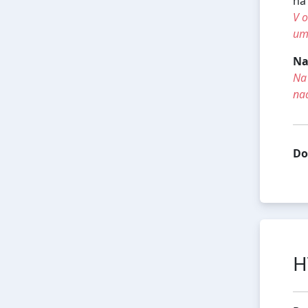
na
V o
umí
Na
Na 
na
Do
H