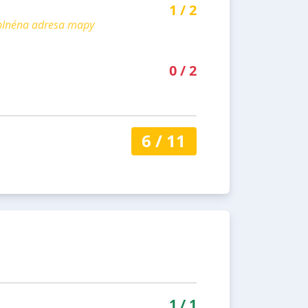
1
/
2
yplnéna adresa mapy
0
/
2
6
/
11
1
/
1