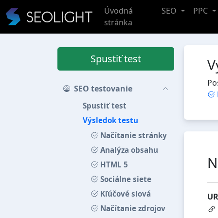
Úvodná
SEO
PPC
stránka
Spustiť test
V
Po
SEO testovanie
Spustiť test
Výsledok testu
Načítanie stránky
Analýza obsahu
N
HTML 5
Sociálne siete
Kľúčové slová
UR
Načítanie zdrojov