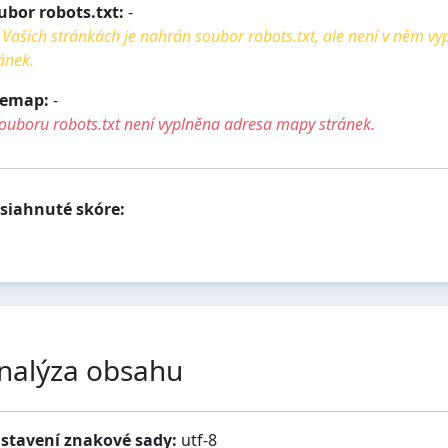
ubor robots.txt:
-
Vašich stránkách je nahrán soubor robots.txt, ale není v něm v
ánek.
temap:
-
ouboru robots.txt není vyplněna adresa mapy stránek.
siahnuté skóre:
nalýza obsahu
stavení znakové sady:
utf-8