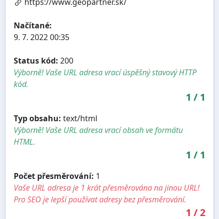
https://www.geopartner.sk/
Načítané:
9. 7. 2022 00:35
Status kód:
200
Výborně! Vaše URL adresa vrací úspěšný stavový HTTP
kód.
1
/
1
Typ obsahu:
text/html
Výborně! Vaše URL adresa vrací obsah ve formátu
HTML.
1
/
1
Počet přesměrování:
1
Vaše URL adresa je 1 krát přesměrována na jinou URL!
Pro SEO je lepší používat adresy bez přesměrování.
1
/
2