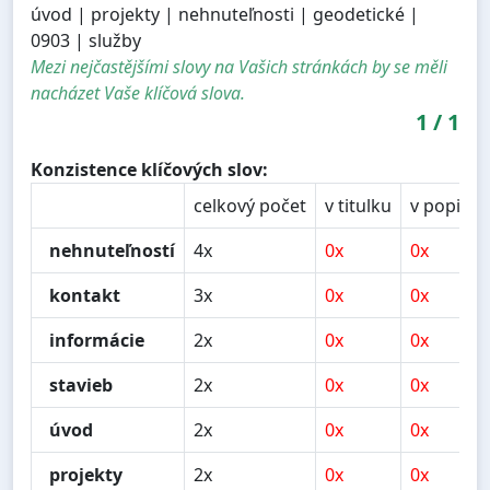
úvod | projekty | nehnuteľnosti | geodetické |
0903 | služby
Mezi nejčastějšími slovy na Vašich stránkách by se měli
nacházet Vaše klíčová slova.
1
/
1
Konzistence klíčových slov:
celkový počet
v titulku
v popisu
nehnuteľností
4x
0x
0x
kontakt
3x
0x
0x
informácie
2x
0x
0x
stavieb
2x
0x
0x
úvod
2x
0x
0x
projekty
2x
0x
0x