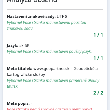
Nastavení znakové sady:
UTF-8
Výborně! Vaše stránka má nastavenu použitou
znakovou sadu.
1
/
1
Jazyk:
sk-SK
Výborně! Vaše stránka má nastaven použitý jazyk.
1
/
1
Meta titulek:
www.geopartner.sk – Geodetické a
kartografické služby
Výborně! Vaše stránka má nastaven přiměřeně dlouhý
titulek.
2
/
2
Meta popis:
-
Vaše stránka nemá správně nastaven meta popis!