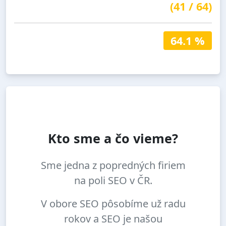
(
41
/
64
)
64.1 %
Kto sme a čo vieme?
Sme jedna z popredných firiem
na poli SEO v ČR.
V obore SEO pôsobíme už radu
rokov a SEO je našou