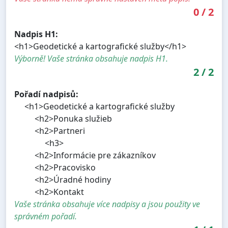
0
/
2
Nadpis H1:
<h1>Geodetické a kartografické služby</h1>
Výborně! Vaše stránka obsahuje nadpis H1.
2
/
2
Pořadí nadpisů:
<h1>Geodetické a kartografické služby
<h2>Ponuka služieb
<h2>Partneri
<h3>
<h2>Informácie pre zákazníkov
<h2>Pracovisko
<h2>Úradné hodiny
<h2>Kontakt
Vaše stránka obsahuje více nadpisy a jsou použity ve
správném pořadí.