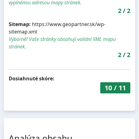
vyplnénou adresou mapy stránek.
2
/
2
Sitemap:
https://www.geopartner.sk/wp-
sitemap.xml
Výborně! Vaše stránky obsahují validní XML mapu
stránek.
2
/
2
Dosiahnuté skóre:
10
/
11
Analýza obsahu