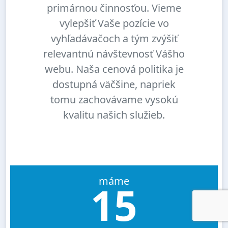
primárnou činnosťou. Vieme
vylepšiť Vaše pozície vo
vyhľadávačoch a tým zvýšiť
relevantnú návštevnosť Vášho
webu. Naša cenová politika je
dostupná väčšine, napriek
tomu zachovávame vysokú
kvalitu našich služieb.
máme
15