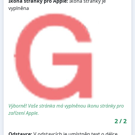
Ikona stránky pro Apple:
Ikona stránky je
vyplněna
Výborně! Vaše stránka má vyplněnou ikonu stránky pro
zařízení Apple.
2
/
2
Odstavce:
V odstavcích je umístněn text o délce