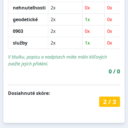
nehnuteľnosti
2x
0x
0x
geodetické
2x
1x
0x
0903
2x
0x
0x
služby
2x
1x
0x
V titulku, popisu a nadpisech máte málo klíčových
zvažte jejich přidání.
0
/
0
Dosiahnuté skóre:
2
/
3