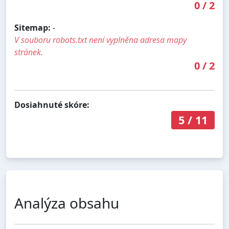
0
/
2
Sitemap:
-
V souboru robots.txt není vyplněna adresa mapy
stránek.
0
/
2
Dosiahnuté skóre:
5
/
11
Analýza obsahu