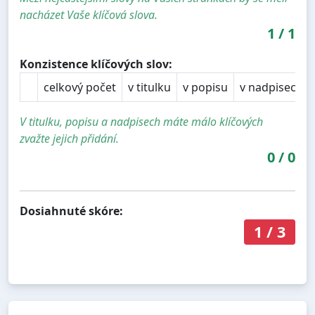
nacházet Vaše klíčová slova.
1
/
1
Konzistence klíčových slov:
celkový počet
v titulku
v popisu
v nadpisech
V titulku, popisu a nadpisech máte málo klíčových
zvažte jejich přidání.
0
/
0
Dosiahnuté skóre:
1
/
3