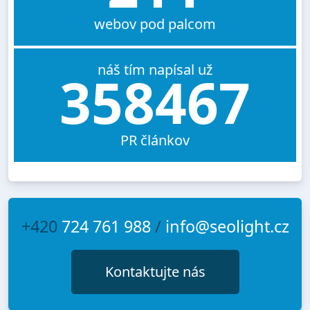
webov pod palcom
náš tím napísal už
358467
PR článkov
+420
724 761 988
/
info@seolight.cz
Kontaktujte nás