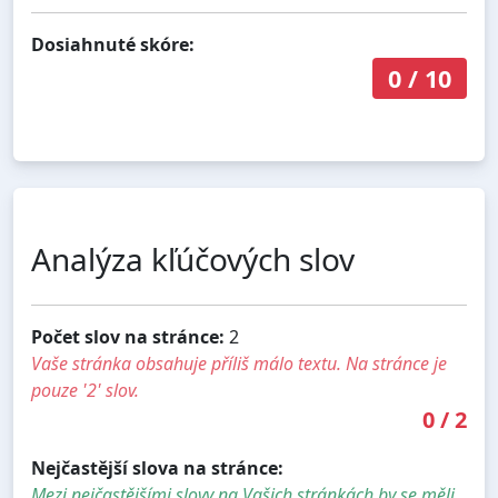
Dosiahnuté skóre:
0
/
10
Analýza kľúčových slov
Počet slov na stránce:
2
Vaše stránka obsahuje příliš málo textu. Na stránce je
pouze '2' slov.
0
/
2
Nejčastější slova na stránce:
Mezi nejčastějšími slovy na Vašich stránkách by se měli