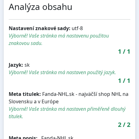
Analýza obsahu
Nastavení znakové sady:
utf-8
Výborně! Vaše stránka má nastavenu použitou
znakovou sadu.
1
/
1
Jazyk:
sk
Výborně! Vaše stránka má nastaven použitý jazyk.
1
/
1
Meta titulek:
Fanda-NHL.sk - najväčší shop NHL na
Slovensku a v Európe
Výborně! Vaše stránka má nastaven přiměřeně dlouhý
titulek.
2
/
2
Meta popis:
, Fanda-NHL.sk