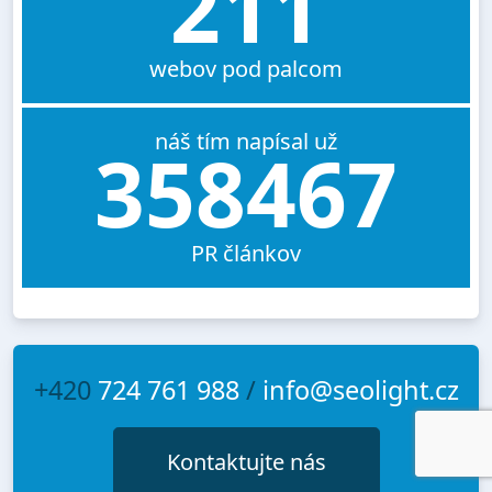
211
webov pod palcom
náš tím napísal už
358467
PR článkov
+420
724 761 988
/
info@seolight.cz
Kontaktujte nás