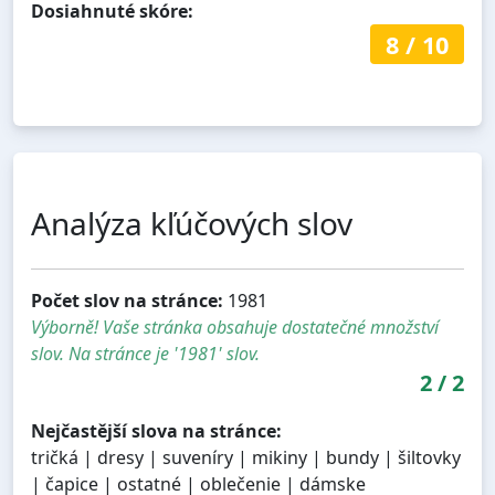
Dosiahnuté skóre:
8
/
10
Analýza kľúčových slov
Počet slov na stránce:
1981
Výborně! Vaše stránka obsahuje dostatečné množství
slov. Na stránce je '1981' slov.
2
/
2
Nejčastější slova na stránce:
tričká | dresy | suveníry | mikiny | bundy | šiltovky
| čapice | ostatné | oblečenie | dámske