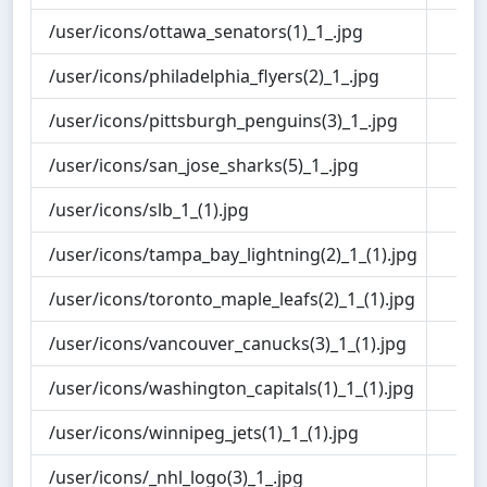
/user/icons/ottawa_senators(1)_1_.jpg
1.0
/user/icons/philadelphia_flyers(2)_1_.jpg
1.2
/user/icons/pittsburgh_penguins(3)_1_.jpg
1.0
/user/icons/san_jose_sharks(5)_1_.jpg
1.2
/user/icons/slb_1_(1).jpg
1.1
/user/icons/tampa_bay_lightning(2)_1_(1).jpg
1.1
/user/icons/toronto_maple_leafs(2)_1_(1).jpg
1.1
/user/icons/vancouver_canucks(3)_1_(1).jpg
1.1
/user/icons/washington_capitals(1)_1_(1).jpg
1.1
/user/icons/winnipeg_jets(1)_1_(1).jpg
1.1
/user/icons/_nhl_logo(3)_1_.jpg
1.0