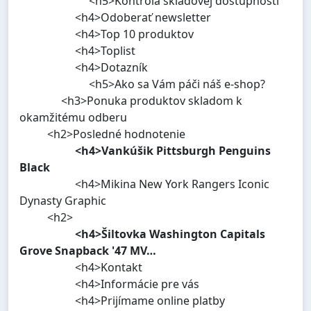
<h5>Kontrola skladovej dostupnosti
<h4>Odoberať newsletter
<h4>Top 10 produktov
<h4>Toplist
<h4>Dotazník
<h5>Ako sa Vám páči náš e-shop?
<h3>Ponuka produktov skladom k
okamžitému odberu
<h2>Posledné hodnotenie
<h4>Vankúšik Pittsburgh Penguins
Black
<h4>Mikina New York Rangers Iconic
Dynasty Graphic
<h2>
<h4>Šiltovka Washington Capitals
Grove Snapback '47 MV…
<h4>Kontakt
<h4>Informácie pre vás
<h4>Prijímame online platby