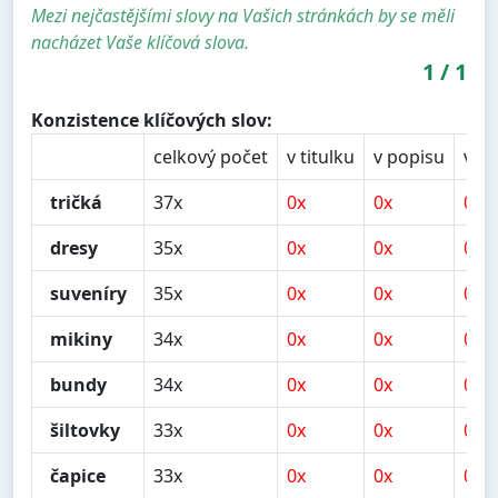
Mezi nejčastějšími slovy na Vašich stránkách by se měli
nacházet Vaše klíčová slova.
1
/
1
Konzistence klíčových slov:
celkový počet
v titulku
v popisu
v n
tričká
37x
0x
0x
0x
dresy
35x
0x
0x
0x
suveníry
35x
0x
0x
0x
mikiny
34x
0x
0x
0x
bundy
34x
0x
0x
0x
šiltovky
33x
0x
0x
0x
čapice
33x
0x
0x
0x