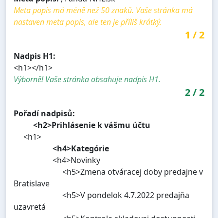
Meta popis má méně než 50 znaků. Vaše stránka má
nastaven meta popis, ale ten je příliš krátký.
1
/
2
Nadpis H1:
<h1></h1>
Výborně! Vaše stránka obsahuje nadpis H1.
2
/
2
Pořadí nadpisů:
<h2>Prihlásenie k vášmu účtu
<h1>
<h4>Kategórie
<h4>Novinky
<h5>Zmena otváracej doby predajne v
Bratislave
<h5>V pondelok 4.7.2022 predajňa
uzavretá