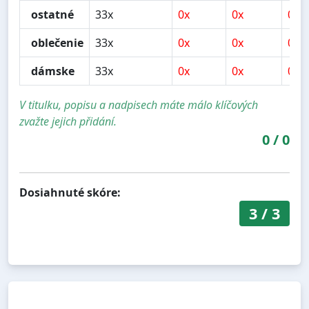
ostatné
33x
0x
0x
0x
oblečenie
33x
0x
0x
0x
dámske
33x
0x
0x
0x
V titulku, popisu a nadpisech máte málo klíčových
zvažte jejich přidání.
0
/
0
Dosiahnuté skóre:
3
/
3