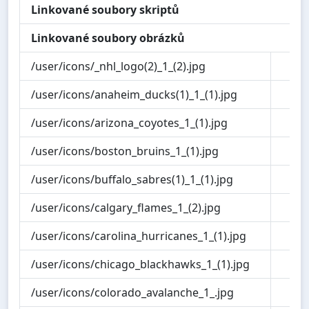
Linkované soubory skriptů
Linkované soubory obrázků
/user/icons/_nhl_logo(2)_1_(2).jpg
1.0
/user/icons/anaheim_ducks(1)_1_(1).jpg
1.1
/user/icons/arizona_coyotes_1_(1).jpg
1.0
/user/icons/boston_bruins_1_(1).jpg
1.1
/user/icons/buffalo_sabres(1)_1_(1).jpg
1.1
/user/icons/calgary_flames_1_(2).jpg
1.2
/user/icons/carolina_hurricanes_1_(1).jpg
1.2
/user/icons/chicago_blackhawks_1_(1).jpg
1.2
/user/icons/colorado_avalanche_1_.jpg
1.2