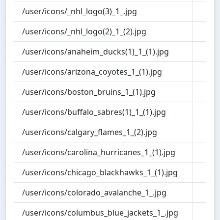
/user/icons/_nhl_logo(3)_1_.jpg
1.0
/user/icons/_nhl_logo(2)_1_(2).jpg
1.0
/user/icons/anaheim_ducks(1)_1_(1).jpg
1.1
/user/icons/arizona_coyotes_1_(1).jpg
1.0
/user/icons/boston_bruins_1_(1).jpg
1.1
/user/icons/buffalo_sabres(1)_1_(1).jpg
1.1
/user/icons/calgary_flames_1_(2).jpg
1.2
/user/icons/carolina_hurricanes_1_(1).jpg
1.2
/user/icons/chicago_blackhawks_1_(1).jpg
1.2
/user/icons/colorado_avalanche_1_.jpg
1.2
/user/icons/columbus_blue_jackets_1_.jpg
1.1