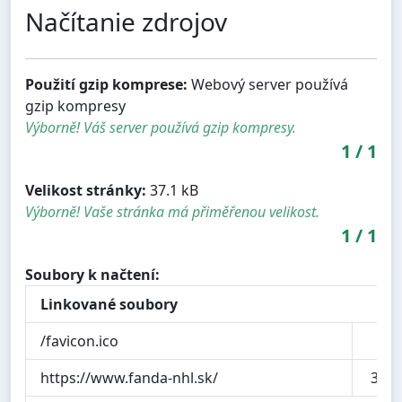
Načítanie zdrojov
Použití gzip komprese:
Webový server používá
gzip kompresy
Výborně! Váš server používá gzip kompresy.
1
/
1
Velikost stránky:
37.1 kB
Výborně! Vaše stránka má přiměřenou velikost.
1
/
1
Soubory k načtení:
Linkované soubory
/favicon.ico
1.2
https://www.fanda-nhl.sk/
36.8