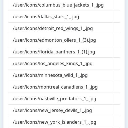
/user/icons/columbus_blue_jackets_1_.jpg
1.1
/user/icons/dallas_stars_1_.jpg
1.1
/user/icons/detroit_red_wings_1_.jpg
1.1
/user/icons/edmonton_oilers_1_(3).jpg
1.1
/user/icons/florida_panthers_1_(1).jpg
1.0
/user/icons/los_angeles_kings_1_.jpg
0.9
/user/icons/minnesota_wild_1_.jpg
1.1
/user/icons/montreal_canadiens_1_.jpg
1.3
/user/icons/nashville_predators_1_.jpg
1.2
/user/icons/new_jersey_devils_1_.jpg
1.1
/user/icons/new_york_islanders_1_.jpg
1.1