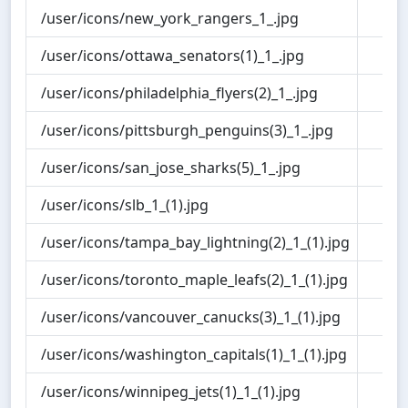
/user/icons/new_york_rangers_1_.jpg
1.1
/user/icons/ottawa_senators(1)_1_.jpg
1.0
/user/icons/philadelphia_flyers(2)_1_.jpg
1.2
/user/icons/pittsburgh_penguins(3)_1_.jpg
1.0
/user/icons/san_jose_sharks(5)_1_.jpg
1.2
/user/icons/slb_1_(1).jpg
1.1
/user/icons/tampa_bay_lightning(2)_1_(1).jpg
1.1
/user/icons/toronto_maple_leafs(2)_1_(1).jpg
1.1
/user/icons/vancouver_canucks(3)_1_(1).jpg
1.1
/user/icons/washington_capitals(1)_1_(1).jpg
1.1
/user/icons/winnipeg_jets(1)_1_(1).jpg
1.1