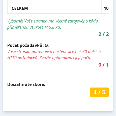
CELKEM
108.7
Výborně! Vaše stránka má včetně zdrojového kódu
přiměřenou velikost 145.8 kB.
2
/
2
Počet požadavků:
66
Vaše stránka potřebuje k načtení více než 30 dalších
HTTP požadavků. Zvažte optimalizaci její počtu.
0
/
1
Dosiahnuté skóre:
4
/
5