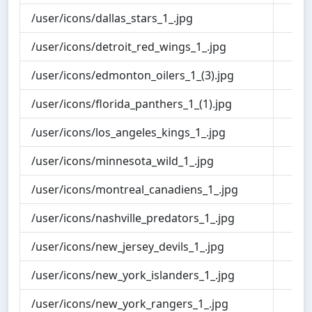
/user/icons/dallas_stars_1_.jpg
1.1
/user/icons/detroit_red_wings_1_.jpg
1.1
/user/icons/edmonton_oilers_1_(3).jpg
1.1
/user/icons/florida_panthers_1_(1).jpg
1.0
/user/icons/los_angeles_kings_1_.jpg
0.9
/user/icons/minnesota_wild_1_.jpg
1.1
/user/icons/montreal_canadiens_1_.jpg
1.3
/user/icons/nashville_predators_1_.jpg
1.2
/user/icons/new_jersey_devils_1_.jpg
1.1
/user/icons/new_york_islanders_1_.jpg
1.1
/user/icons/new_york_rangers_1_.jpg
1.1