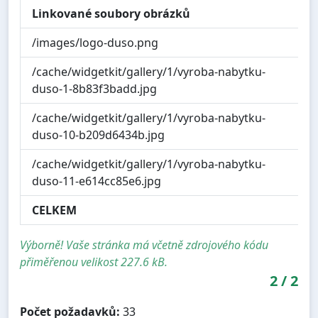
Linkované soubory obrázků
/images/logo-duso.png
/cache/widgetkit/gallery/1/vyroba-nabytku-
duso-1-8b83f3badd.jpg
/cache/widgetkit/gallery/1/vyroba-nabytku-
duso-10-b209d6434b.jpg
/cache/widgetkit/gallery/1/vyroba-nabytku-
duso-11-e614cc85e6.jpg
CELKEM
22
Výborně! Vaše stránka má včetně zdrojového kódu
přiměřenou velikost 227.6 kB.
2
/
2
Počet požadavků:
33