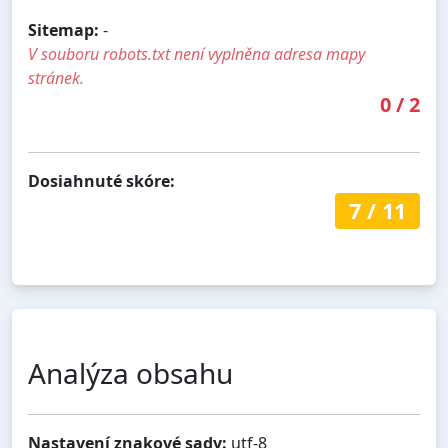
Sitemap:
-
V souboru robots.txt není vyplněna adresa mapy
stránek.
0
/
2
Dosiahnuté skóre:
7
/
11
Analýza obsahu
Nastavení znakové sady:
utf-8