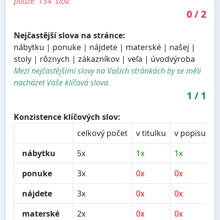
pouze '134' slov.
0
/
2
Nejčastější slova na stránce:
nábytku | ponuke | nájdete | materské | našej |
stoly | rôznych | zákazníkov | veľa | úvodvýroba
Mezi nejčastějšími slovy na Vašich stránkách by se měli
nacházet Vaše klíčová slova.
1
/
1
Konzistence klíčových slov:
celkový počet
v titulku
v popisu
v
nábytku
5x
1x
1x
2
ponuke
3x
0x
0x
0
nájdete
3x
0x
0x
0
materské
2x
0x
0x
0