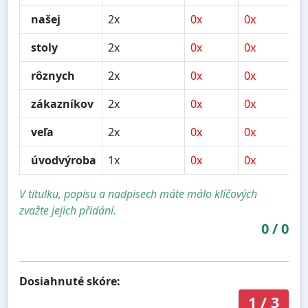
našej
2x
0x
0x
0
stoly
2x
0x
0x
0
rôznych
2x
0x
0x
0
zákazníkov
2x
0x
0x
0
veľa
2x
0x
0x
0
úvodvýroba
1x
0x
0x
0
V titulku, popisu a nadpisech máte málo klíčových
zvažte jejich přidání.
0
/
0
Dosiahnuté skóre:
1
/
3