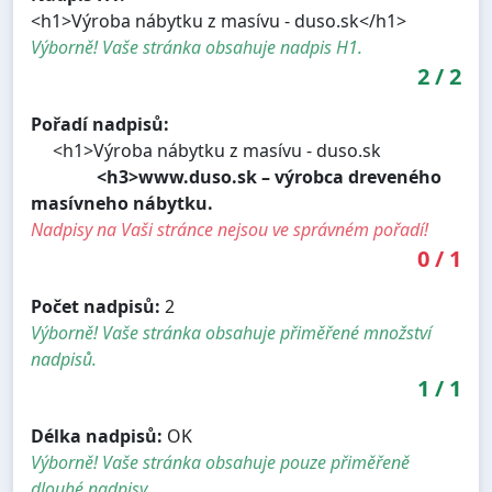
<h1>Výroba nábytku z masívu - duso.sk</h1>
Výborně! Vaše stránka obsahuje nadpis H1.
2
/
2
Pořadí nadpisů:
<h1>Výroba nábytku z masívu - duso.sk
<h3>www.duso.sk – výrobca dreveného
masívneho nábytku.
Nadpisy na Vaši stránce nejsou ve správném pořadí!
0
/
1
Počet nadpisů:
2
Výborně! Vaše stránka obsahuje přiměřené množství
nadpisů.
1
/
1
Délka nadpisů:
OK
Výborně! Vaše stránka obsahuje pouze přiměřeně
dlouhé nadpisy.