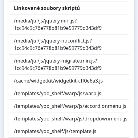
Linkované soubory skriptů
/media/jui/js/jquery.min.js?
1cc94c9c76e778b81b9e59779d343df9
/media/jui/js/jquery-noconflict.js?
1cc94c9c76e778b81b9e59779d343df9
/media/jui/js/jquery-migrate.min.js?
1cc94c9c76e778b81b9e59779d343df9
/cache/widgetkit/widgetkit-cff0e6a3.js
/templates/yoo_shelf/warp/js/warp.js
/templates/yoo_shelf/warp/js/accordionmenu.js
/templates/yoo_shelf/warp/js/dropdownmenu.js
/templates/yoo_shelf/js/template.js