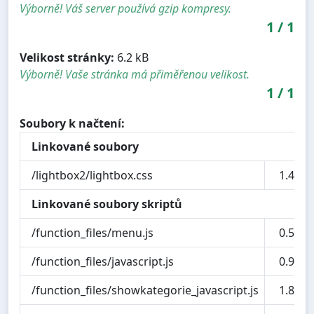
Výborně! Váš server používá gzip kompresy.
1
/
1
Velikost stránky:
6.2 kB
Výborně! Vaše stránka má přiměřenou velikost.
1
/
1
Soubory k načtení:
Linkované soubory
/lightbox2/lightbox.css
1.4 kB
Linkované soubory skriptů
/function_files/menu.js
0.5 kB
/function_files/javascript.js
0.9 kB
/function_files/showkategorie_javascript.js
1.8 kB