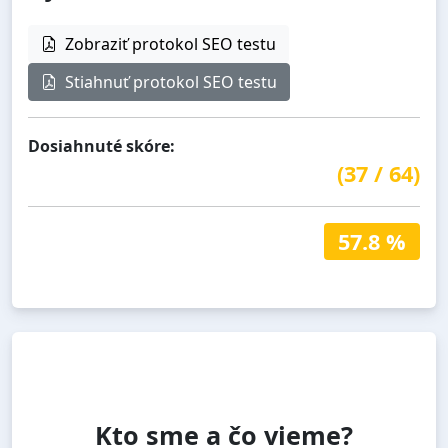
Zobraziť protokol SEO testu
Stiahnuť protokol SEO testu
Dosiahnuté skóre:
(
37
/
64
)
57.8 %
Kto sme a čo vieme?