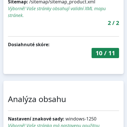
Sitemap:
/sitemap/sitemap_product.xml
Výborně! Vaše stránky obsahují validní XML mapu
stránek.
2
/
2
Dosiahnuté skóre:
10
/
11
Analýza obsahu
Nastavení znakové sady:
windows-1250
Výborně! Vaše stránka má nastavenu použitou