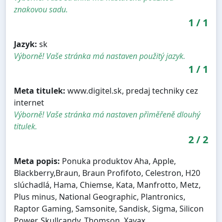
znakovou sadu.
1
/
1
Jazyk:
sk
Výborně! Vaše stránka má nastaven použitý jazyk.
1
/
1
Meta titulek:
www.digitel.sk, predaj techniky cez
internet
Výborně! Vaše stránka má nastaven přiměřeně dlouhý
titulek.
2
/
2
Meta popis:
Ponuka produktov Aha, Apple,
Blackberry,Braun, Braun Profifoto, Celestron, H20
slúchadlá, Hama, Chiemse, Kata, Manfrotto, Metz,
Plus minus, National Geographic, Plantronics,
Raptor Gaming, Samsonite, Sandisk, Sigma, Silicon
Power, Skullcandy, Thomson, Xavax