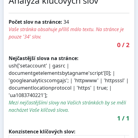
Analýza kľúčových slov
Počet slov na stránce:
34
Vaše stránka obsahuje příliš málo textu. Na stránce je
pouze '34' slov.
0
/
2
Nejčastější slova na stránce:
ush['setaccount' | gasrc |
documentgetelementsbytagname'script'[0]; |
'googleanalyticscomgajs'; | 'httpwww' | 'httpsssl' |
documentlocationprotocol | 'https' | true; |
'ua1083740221'];
Mezi nejčastějšími slovy na Vašich stránkách by se měli
nacházet Vaše klíčová slova.
1
/
1
Konzistence klíčových slov: