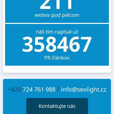
211
webov pod palcom
náš tím napísal už
358467
PR článkov
+420
724 761 988
/
info@seolight.cz
Kontaktujte nás