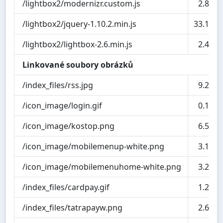
/lightbox2/modernizr.custom.js
2.8 kB
/lightbox2/jquery-1.10.2.min.js
33.1 kB
/lightbox2/lightbox-2.6.min.js
2.4 kB
Linkované soubory obrázků
/index_files/rss.jpg
9.2 kB
/icon_image/login.gif
0.1 kB
/icon_image/kostop.png
6.5 kB
/icon_image/mobilemenup-white.png
3.1 kB
/icon_image/mobilemenuhome-white.png
3.2 kB
/index_files/cardpay.gif
1.2 kB
/index_files/tatrapayw.png
2.6 kB