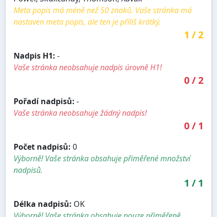
Meta popis má méně než 50 znaků. Vaše stránka má
nastaven meta popis, ale ten je příliš krátký.
1
/
2
Nadpis H1:
-
Vaše stránka neobsahuje nadpis úrovně H1!
0
/
2
Pořadí nadpisů:
-
Vaše stránka neobsahuje žádný nadpis!
0
/
1
Počet nadpisů:
0
Výborně! Vaše stránka obsahuje přiměřené množství
nadpisů.
1
/
1
Délka nadpisů:
OK
Výborně! Vaše stránka obsahuje pouze přiměřeně