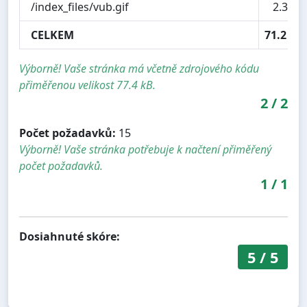
/index_files/vub.gif
2.3 kB
CELKEM
71.2 kB
Výborně! Vaše stránka má včetně zdrojového kódu
přiměřenou velikost 77.4 kB.
2
/
2
Počet požadavků:
15
Výborně! Vaše stránka potřebuje k načtení přiměřený
počet požadavků.
1
/
1
Dosiahnuté skóre:
5
/
5