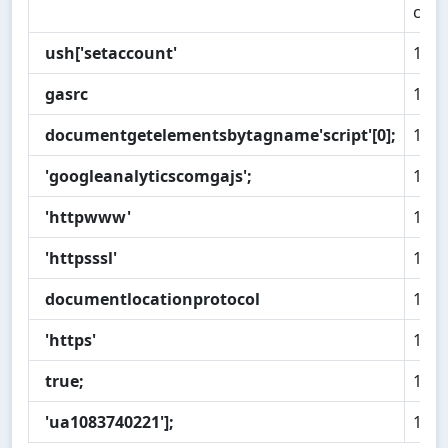
celk
ush['setaccount'
1x
gasrc
1x
documentgetelementsbytagname'script'[0];
1x
'googleanalyticscomgajs';
1x
'httpwww'
1x
'httpsssl'
1x
documentlocationprotocol
1x
'https'
1x
true;
1x
'ua1083740221'];
1x