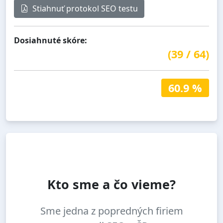
Stiahnuť protokol SEO testu
Dosiahnuté skóre:
(
39
/
64
)
60.9 %
Kto sme a čo vieme?
Sme jedna z popredných firiem