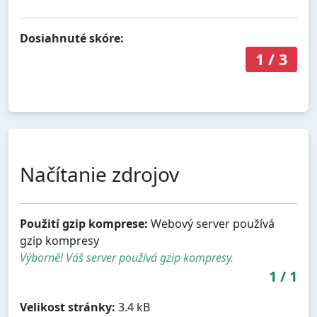
Dosiahnuté skóre:
1
/
3
Načítanie zdrojov
Použití gzip komprese:
Webový server používá
gzip kompresy
Výborně! Váš server používá gzip kompresy.
1
/
1
Velikost stránky:
3.4 kB