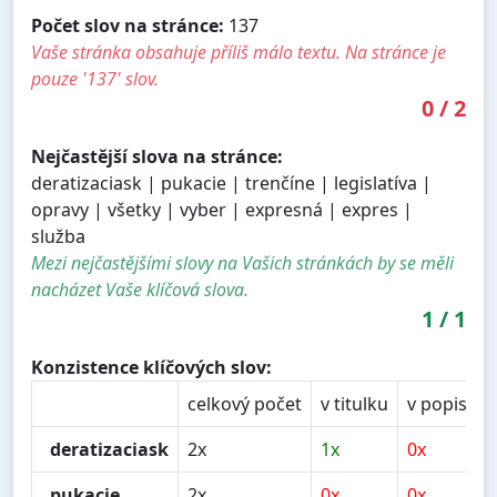
Počet slov na stránce:
137
Vaše stránka obsahuje příliš málo textu. Na stránce je
pouze '137' slov.
0
/
2
Nejčastější slova na stránce:
deratizaciask | pukacie | trenčíne | legislatíva |
opravy | všetky | vyber | expresná | expres |
služba
Mezi nejčastějšími slovy na Vašich stránkách by se měli
nacházet Vaše klíčová slova.
1
/
1
Konzistence klíčových slov:
celkový počet
v titulku
v popisu
deratizaciask
2x
1x
0x
pukacie
2x
0x
0x