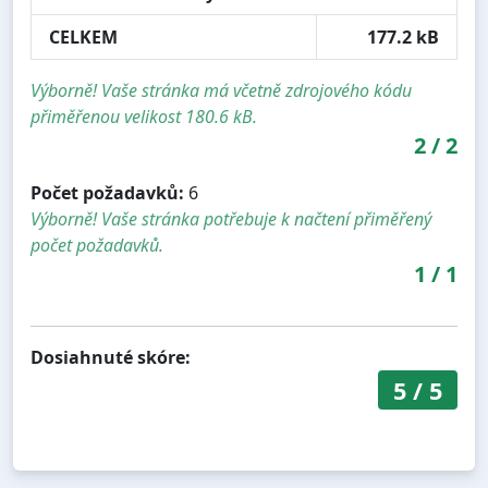
CELKEM
177.2 kB
Výborně! Vaše stránka má včetně zdrojového kódu
přiměřenou velikost 180.6 kB.
2
/
2
Počet požadavků:
6
Výborně! Vaše stránka potřebuje k načtení přiměřený
počet požadavků.
1
/
1
Dosiahnuté skóre:
5
/
5