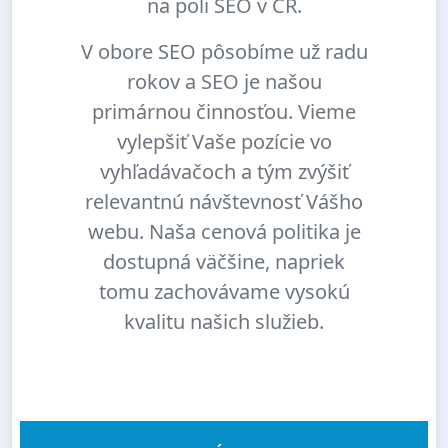
na poli SEO v ČR.
V obore SEO pôsobíme už radu
rokov a SEO je našou
primárnou činnosťou. Vieme
vylepšiť Vaše pozície vo
vyhľadávačoch a tým zvýšiť
relevantnú návštevnosť Vášho
webu. Naša cenová politika je
dostupná väčšine, napriek
tomu zachovávame vysokú
kvalitu našich služieb.