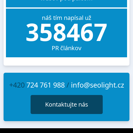
náš tím napísal už
358467
PR článkov
+420
724 761 988
/
info@seolight.cz
Kontaktujte nás