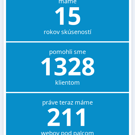
máme
15
rokov skúseností
pomohli sme
1328
klientom
práve teraz máme
211
webov pod palcom