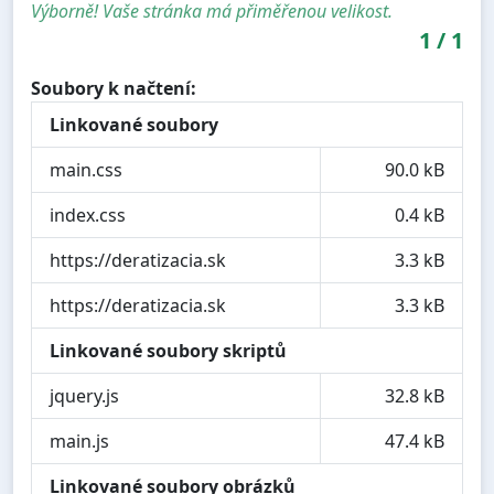
Výborně! Vaše stránka má přiměřenou velikost.
1
/
1
Soubory k načtení:
Linkované soubory
main.css
90.0 kB
index.css
0.4 kB
https://deratizacia.sk
3.3 kB
https://deratizacia.sk
3.3 kB
Linkované soubory skriptů
jquery.js
32.8 kB
main.js
47.4 kB
Linkované soubory obrázků