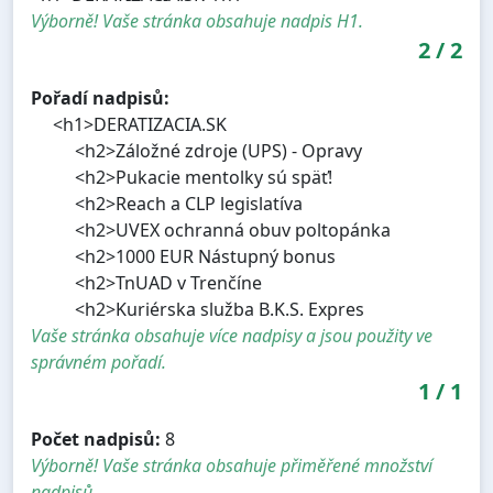
Výborně! Vaše stránka obsahuje nadpis H1.
2
/
2
Pořadí nadpisů:
<h1>DERATIZACIA.SK
<h2>Záložné zdroje (UPS) - Opravy
<h2>Pukacie mentolky sú späť!
<h2>Reach a CLP legislatíva
<h2>UVEX ochranná obuv poltopánka
<h2>1000 EUR Nástupný bonus
<h2>TnUAD v Trenčíne
<h2>Kuriérska služba B.K.S. Expres
Vaše stránka obsahuje více nadpisy a jsou použity ve
správném pořadí.
1
/
1
Počet nadpisů:
8
Výborně! Vaše stránka obsahuje přiměřené množství
nadpisů.