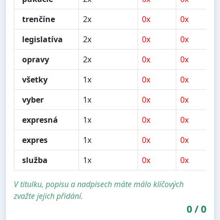
trenčíne
2x
0x
0x
legislatíva
2x
0x
0x
opravy
2x
0x
0x
všetky
1x
0x
0x
vyber
1x
0x
0x
expresná
1x
0x
0x
expres
1x
0x
0x
služba
1x
0x
0x
V titulku, popisu a nadpisech máte málo klíčových
zvažte jejich přidání.
0
/
0