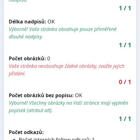
1
/
1
Délka nadpisů:
OK
Výborně! Vaše stránka obsahuje pouze přiměřeně
dlouhé nadpisy.
1
/
1
Počet obrázků:
0
Vaše stránka neobsahuje žádné obrázky, zvažte jejich
přidání.
0
/
1
Počet obrázků bez popisu:
OK
Výborně! Všechny obrázky na Vaši stránce mají vyplněn
popisek (atribut alt).
1
/
1
Počet odkazů:
Počet interních follow odkazů: 1