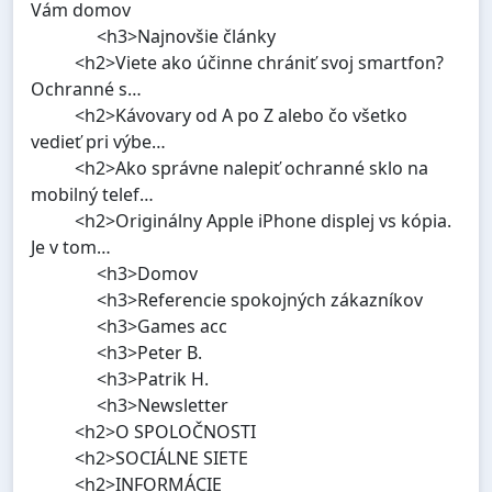
Vám domov
<h3>Najnovšie články
<h2>Viete ako účinne chrániť svoj smartfon?
Ochranné s…
<h2>Kávovary od A po Z alebo čo všetko
vedieť pri výbe…
<h2>Ako správne nalepiť ochranné sklo na
mobilný telef…
<h2>Originálny Apple iPhone displej vs kópia.
Je v tom…
<h3>Domov
<h3>Referencie spokojných zákazníkov
<h3>Games acc
<h3>Peter B.
<h3>Patrik H.
<h3>Newsletter
<h2>O SPOLOČNOSTI
<h2>SOCIÁLNE SIETE
<h2>INFORMÁCIE