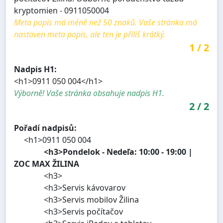
kryptomien - 0911050004
Meta popis má méně než 50 znaků. Vaše stránka má
nastaven meta popis, ale ten je příliš krátký.
1
/
2
Nadpis H1:
<h1>0911 050 004</h1>
Výborně! Vaše stránka obsahuje nadpis H1.
2
/
2
Pořadí nadpisů:
<h1>0911 050 004
<h3>Pondelok - Nedeľa: 10:00 - 19:00 |
ZOC MAX ŽILINA
<h3>
<h3>Servis kávovarov
<h3>Servis mobilov Žilina
<h3>Servis počítačov