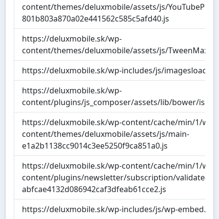
content/themes/deluxmobile/assets/js/YouTubePopU
801b803a870a02e441562c585c5afd40.js
https://deluxmobile.sk/wp-
content/themes/deluxmobile/assets/js/TweenMax.mi
https://deluxmobile.sk/wp-includes/js/imagesloaded.
https://deluxmobile.sk/wp-
content/plugins/js_composer/assets/lib/bower/isotop
https://deluxmobile.sk/wp-content/cache/min/1/wp-
content/themes/deluxmobile/assets/js/main-
e1a2b1138cc9014c3ee5250f9ca851a0.js
https://deluxmobile.sk/wp-content/cache/min/1/wp-
content/plugins/newsletter/subscription/validate-
abfcae4132d086942caf3dfeab61cce2.js
https://deluxmobile.sk/wp-includes/js/wp-embed.min