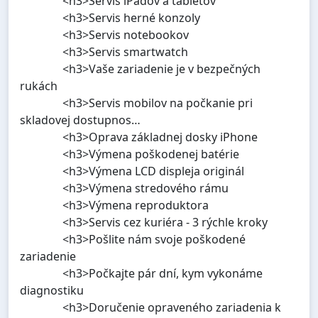
<h3>Servis iPadov a tabletov
<h3>Servis herné konzoly
<h3>Servis notebookov
<h3>Servis smartwatch
<h3>Vaše zariadenie je v bezpečných
rukách
<h3>Servis mobilov na počkanie pri
skladovej dostupnos…
<h3>Oprava základnej dosky iPhone
<h3>Výmena poškodenej batérie
<h3>Výmena LCD displeja originál
<h3>Výmena stredového rámu
<h3>Výmena reproduktora
<h3>Servis cez kuriéra - 3 rýchle kroky
<h3>Pošlite nám svoje poškodené
zariadenie
<h3>Počkajte pár dní, kym vykonáme
diagnostiku
<h3>Doručenie opraveného zariadenia k