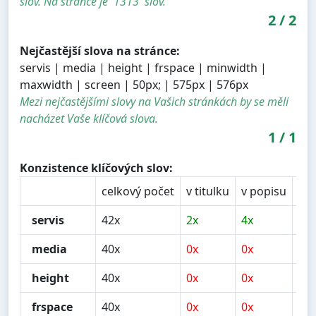
slov. Na stránce je '1313' slov.
2
/
2
Nejčastější slova na stránce:
servis | media | height | frspace | minwidth |
maxwidth | screen | 50px; | 575px | 576px
Mezi nejčastějšími slovy na Vašich stránkách by se měli
nacházet Vaše klíčová slova.
1
/
1
Konzistence klíčových slov:
celkový počet
v titulku
v popisu
v n
servis
42x
2x
4x
11
media
40x
0x
0x
0x
height
40x
0x
0x
0x
frspace
40x
0x
0x
0x