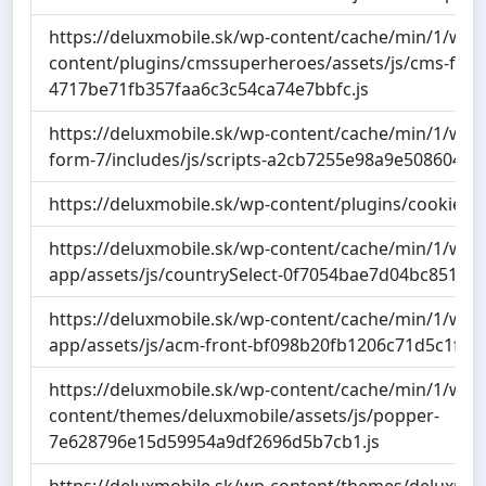
https://deluxmobile.sk/wp-content/cache/min/1/wp-
content/plugins/cmssuperheroes/assets/js/cms-fron
4717be71fb357faa6c3c54ca74e7bbfc.js
https://deluxmobile.sk/wp-content/cache/min/1/wp-c
form-7/includes/js/scripts-a2cb7255e98a9e5086044f
https://deluxmobile.sk/wp-content/plugins/cookie-not
https://deluxmobile.sk/wp-content/cache/min/1/wp-c
app/assets/js/countrySelect-0f7054bae7d04bc851aec
https://deluxmobile.sk/wp-content/cache/min/1/wp-c
app/assets/js/acm-front-bf098b20fb1206c71d5c1f9a
https://deluxmobile.sk/wp-content/cache/min/1/wp-
content/themes/deluxmobile/assets/js/popper-
7e628796e15d59954a9df2696d5b7cb1.js