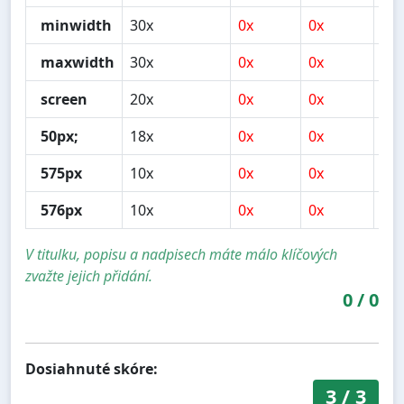
minwidth
30x
0x
0x
0x
maxwidth
30x
0x
0x
0x
screen
20x
0x
0x
0x
50px;
18x
0x
0x
0x
575px
10x
0x
0x
0x
576px
10x
0x
0x
0x
V titulku, popisu a nadpisech máte málo klíčových
zvažte jejich přidání.
0
/
0
Dosiahnuté skóre:
3
/
3