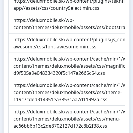
https://deluxmobile.sk/wp-content/plugins/tekhfixer
app//assets/css/countrySelect.min.css
https://deluxmobile.sk/wp-
content/themes/deluxmobile/assets/css/bootstrap.m
https://deluxmobile.sk/wp-content/plugins/js_compo
awesome/css/font-awesome.min.css
https://deluxmobile.sk/wp-content/cache/min/1/wp-
content/themes/deluxmobile/assets/css/magnific-p
d9f505a9e048334320f5c147a2665c54.css
https://deluxmobile.sk/wp-content/cache/min/1/wp-
content/themes/deluxmobile/assets/css/theme-
119c7cded314351ea38531aa7d11992a.css
https://deluxmobile.sk/wp-content/cache/min/1/wp-
content/themes/deluxmobile/assets/css/menu-
ac66bb6b13c2de8702127d172c8b2f38.css