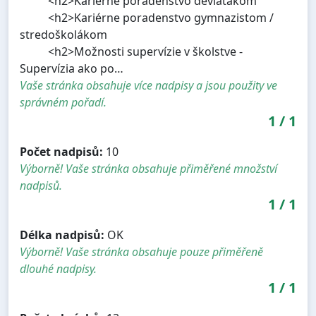
<h2>Kariérne poradenstvo deviatakom
<h2>Kariérne poradenstvo gymnazistom /
stredoškolákom
<h2>Možnosti supervízie v školstve -
Supervízia ako po…
Vaše stránka obsahuje více nadpisy a jsou použity ve
správném pořadí.
1
/
1
Počet nadpisů:
10
Výborně! Vaše stránka obsahuje přiměřené množství
nadpisů.
1
/
1
Délka nadpisů:
OK
Výborně! Vaše stránka obsahuje pouze přiměřeně
dlouhé nadpisy.
1
/
1