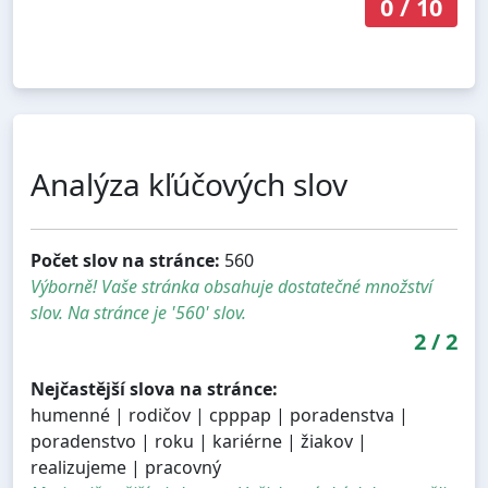
0
/
10
Analýza kľúčových slov
Počet slov na stránce:
560
Výborně! Vaše stránka obsahuje dostatečné množství
slov. Na stránce je '560' slov.
2
/
2
Nejčastější slova na stránce:
humenné | rodičov | cpppap | poradenstva |
poradenstvo | roku | kariérne | žiakov |
realizujeme | pracovný