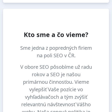
Kto sme a čo vieme?
Sme jedna z popredných firiem
na poli SEO v ČR.
V obore SEO pôsobíme už radu
rokov a SEO je našou
primárnou činnosťou. Vieme
vylepšiť Vaše pozície vo
vyhľadávačoch a tým zvýšiť
relevantnú návštevnosť Vášho
webu. Naša cenová politika je