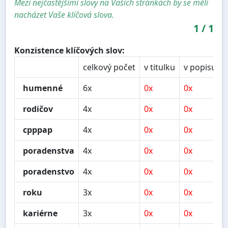
Mezi nejčastějšími slovy na Vašich stránkách by se měli
nacházet Vaše klíčová slova.
1
/
1
Konzistence klíčových slov:
celkový počet
v titulku
v popisu
humenné
6x
0x
0x
rodičov
4x
0x
0x
cpppap
4x
0x
0x
poradenstva
4x
0x
0x
poradenstvo
4x
0x
0x
roku
3x
0x
0x
kariérne
3x
0x
0x