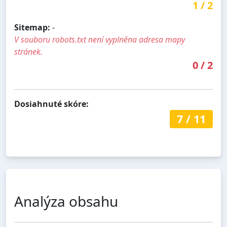
1
/
2
Sitemap:
-
V souboru robots.txt není vyplněna adresa mapy
stránek.
0
/
2
Dosiahnuté skóre:
7
/
11
Analýza obsahu