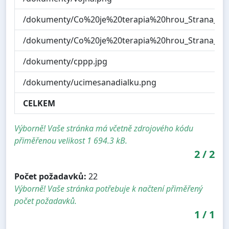
/dokumenty/Co%20je%20terapia%20hrou_Strana_1.j
/dokumenty/Co%20je%20terapia%20hrou_Strana_2.j
/dokumenty/cppp.jpg
/dokumenty/ucimesanadialku.png
CELKEM
Výborně! Vaše stránka má včetně zdrojového kódu
přiměřenou velikost 1 694.3 kB.
2
/
2
Počet požadavků:
22
Výborně! Vaše stránka potřebuje k načtení přiměřený
počet požadavků.
1
/
1