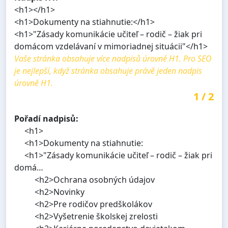
<h1></h1>
<h1>Dokumenty na stiahnutie:</h1>
<h1>"Zásady komunikácie učiteľ – rodič – žiak pri
domácom vzdelávaní v mimoriadnej situácii"</h1>
Vaše stránka obsahuje více nadpisů úrovně H1. Pro SEO
je nejlepší, když stránka obsahuje právě jeden nadpis
úrovně H1.
1
/
2
Pořadí nadpisů:
<h1>
<h1>Dokumenty na stiahnutie:
<h1>"Zásady komunikácie učiteľ – rodič – žiak pri
domá…
<h2>Ochrana osobných údajov
<h2>Novinky
<h2>Pre rodičov predškolákov
<h2>Vyšetrenie školskej zrelosti