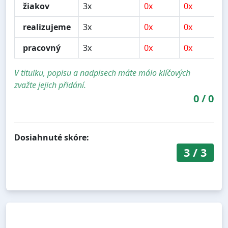
žiakov
3x
0x
0x
realizujeme
3x
0x
0x
pracovný
3x
0x
0x
V titulku, popisu a nadpisech máte málo klíčových
zvažte jejich přidání.
0
/
0
Dosiahnuté skóre:
3
/
3