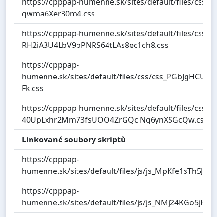
https://cpppap-humenne.sk/sites/default/files/css/
qwma6Xer30m4.css
https://cpppap-humenne.sk/sites/default/files/css/
RH2iA3U4LbV9bPNRS64tLAs8ec1ch8.css
https://cpppap-
humenne.sk/sites/default/files/css/css_PGbJgHC
Fk.css
https://cpppap-humenne.sk/sites/default/files/css/c
40UpLxhr2Mm73fsUOO4ZrGQcjNq6ynXSGcQw.css
Linkované soubory skriptů
https://cpppap-
humenne.sk/sites/default/files/js/js_MpKfe1sTh5JI
https://cpppap-
humenne.sk/sites/default/files/js/js_NMj24KGo5jHr