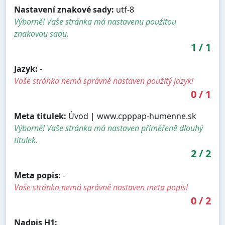
Nastavení znakové sady:
utf-8
Výborně! Vaše stránka má nastavenu použitou
znakovou sadu.
1
/
1
Jazyk:
-
Vaše stránka nemá správně nastaven použitý jazyk!
0
/
1
Meta titulek:
Úvod | www.cpppap-humenne.sk
Výborně! Vaše stránka má nastaven přiměřeně dlouhý
titulek.
2
/
2
Meta popis:
-
Vaše stránka nemá správně nastaven meta popis!
0
/
2
Nadpis H1: