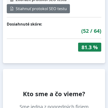
Stiahnuť protokol SEO testu
Dosiahnuté skóre:
(
52
/
64
)
81.3 %
Kto sme a čo vieme?
Sme jedna z popredných firiem