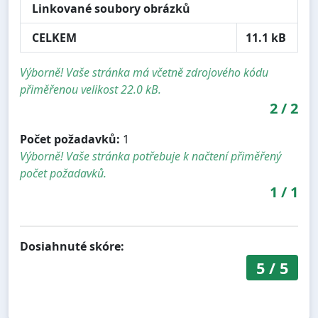
Linkované soubory obrázků
CELKEM
11.1 kB
Výborně! Vaše stránka má včetně zdrojového kódu
přiměřenou velikost 22.0 kB.
2
/
2
Počet požadavků:
1
Výborně! Vaše stránka potřebuje k načtení přiměřený
počet požadavků.
1
/
1
Dosiahnuté skóre:
5
/
5