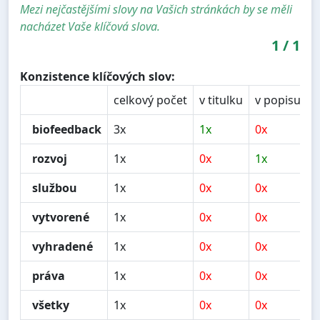
Mezi nejčastějšími slovy na Vašich stránkách by se měli
nacházet Vaše klíčová slova.
1
/
1
Konzistence klíčových slov:
celkový počet
v titulku
v popisu
v
biofeedback
3x
1x
0x
0
rozvoj
1x
0x
1x
1
službou
1x
0x
0x
0
vytvorené
1x
0x
0x
0
vyhradené
1x
0x
0x
0
práva
1x
0x
0x
0
všetky
1x
0x
0x
0