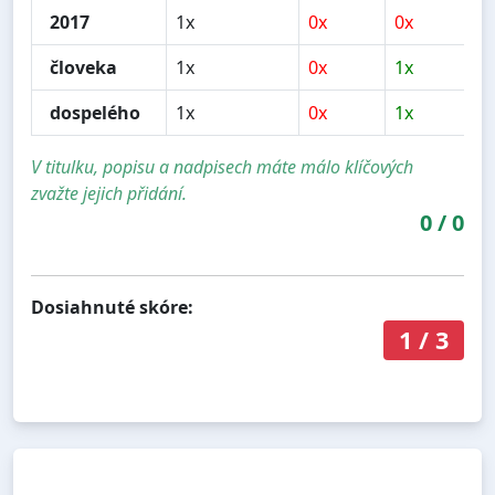
2017
1x
0x
0x
0
človeka
1x
0x
1x
1
dospelého
1x
0x
1x
1
V titulku, popisu a nadpisech máte málo klíčových
zvažte jejich přidání.
0
/
0
Dosiahnuté skóre:
1
/
3