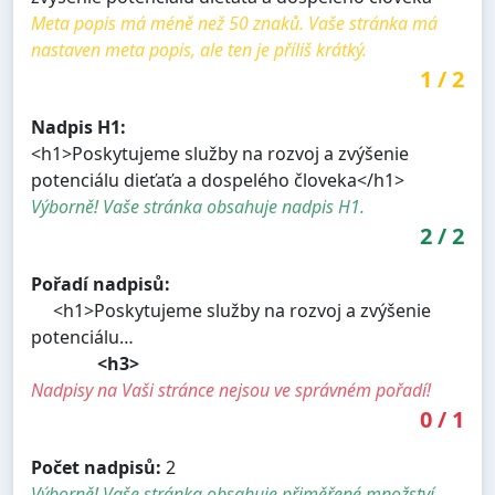
Meta popis má méně než 50 znaků. Vaše stránka má
nastaven meta popis, ale ten je příliš krátký.
1
/
2
Nadpis H1:
<h1>Poskytujeme služby na rozvoj a zvýšenie
potenciálu dieťaťa a dospelého človeka</h1>
Výborně! Vaše stránka obsahuje nadpis H1.
2
/
2
Pořadí nadpisů:
<h1>Poskytujeme služby na rozvoj a zvýšenie
potenciálu…
<h3>
Nadpisy na Vaši stránce nejsou ve správném pořadí!
0
/
1
Počet nadpisů:
2
Výborně! Vaše stránka obsahuje přiměřené množství