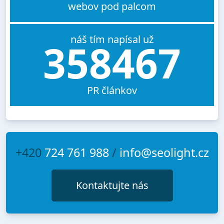
webov pod palcom
náš tím napísal už
358467
PR článkov
+420
724 761 988
/
info@seolight.cz
Kontaktujte nás