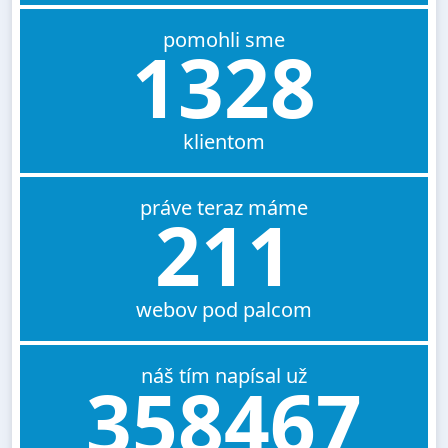
pomohli sme
1328
klientom
práve teraz máme
211
webov pod palcom
náš tím napísal už
358467