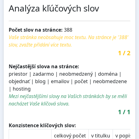
Analýza kľúčových slov
Počet slov na stránce:
388
Vaše stránka neobsahuje moc textu. Na stránce je '388'
slov, zvažte přidání více textu.
1
/
2
Nejčastější slova na stránce:
priestor | zadarmo | neobmedzený | doména |
objednať | blog | emailov | počet | neobmedzene
| hosting
Mezi nejčastějšími slovy na Vašich stránkách by se měli
nacházet Vaše klíčová slova.
1
/
1
Konzistence klíčových slov:
celkový počet
v titulku
v popisu