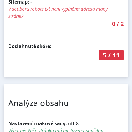
Sitemap:
-
V souboru robots.txt není vyplněna adresa mapy
stránek.
0
/
2
Dosiahnuté skóre:
5
/
11
Analýza obsahu
Nastavení znakové sady:
utf-8
Výborně! Vaše stránka má nastavenu použitou