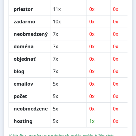
priestor
11x
0x
0x
zadarmo
10x
0x
0x
neobmedzený
7x
0x
0x
doména
7x
0x
0x
objednať
7x
0x
0x
blog
7x
0x
0x
emailov
5x
0x
0x
počet
5x
0x
0x
neobmedzene
5x
0x
0x
hosting
5x
1x
0x