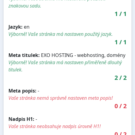
znakovou sadu.
1
/
1
Jazyk:
en
Výborně! Vaše stránka má nastaven použitý jazyk.
1
/
1
Meta titulek:
EXO HOSTING - webhosting, domény
Výborně! Vaše stránka má nastaven přiměřeně dlouhý
titulek.
2
/
2
Meta popis:
-
Vaše stránka nemá správně nastaven meta popis!
0
/
2
Nadpis H1:
-
Vaše stránka neobsahuje nadpis úrovně H1!
0
/
2