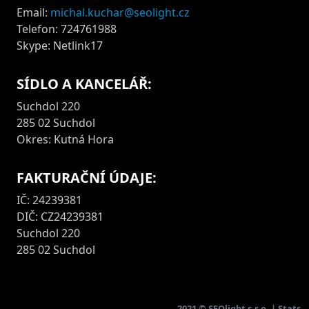
Email:
michal.kuchar@seolight.cz
Telefon: 724761988
Skype: Netlink17
SÍDLO A KANCELÁŘ:
Suchdol 220
285 02 Suchdol
Okres: Kutná Hora
FAKTURAČNÍ ÚDAJE:
IČ: 24239381
DIČ: CZ24239381
Suchdol 220
285 02 Suchdol
2021 ©
SEOlight s.r.o.
|
Stats