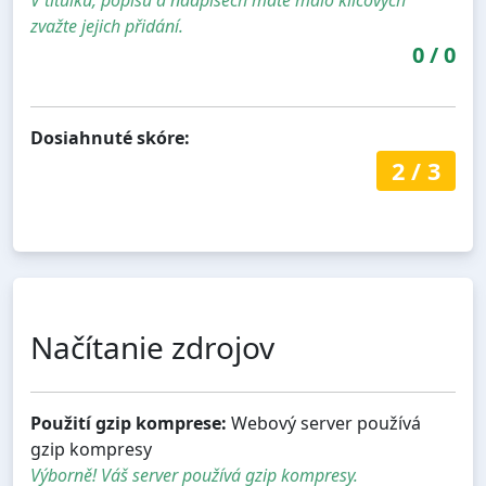
V titulku, popisu a nadpisech máte málo klíčových
zvažte jejich přidání.
0
/
0
Dosiahnuté skóre:
2
/
3
Načítanie zdrojov
Použití gzip komprese:
Webový server používá
gzip kompresy
Výborně! Váš server používá gzip kompresy.