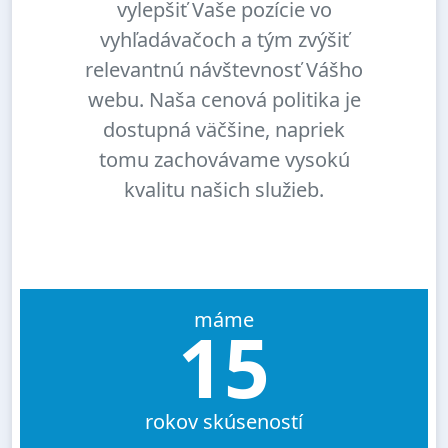
vylepšiť Vaše pozície vo
vyhľadávačoch a tým zvýšiť
relevantnú návštevnosť Vášho
webu. Naša cenová politika je
dostupná väčšine, napriek
tomu zachovávame vysokú
kvalitu našich služieb.
máme
15
rokov skúseností