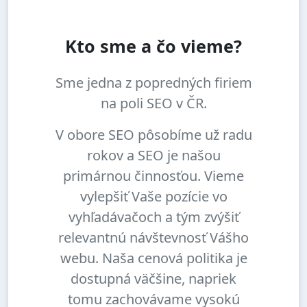
Kto sme a čo vieme?
Sme jedna z popredných firiem
na poli SEO v ČR.
V obore SEO pôsobíme už radu
rokov a SEO je našou
primárnou činnosťou. Vieme
vylepšiť Vaše pozície vo
vyhľadávačoch a tým zvýšiť
relevantnú návštevnosť Vášho
webu. Naša cenová politika je
dostupná väčšine, napriek
tomu zachovávame vysokú