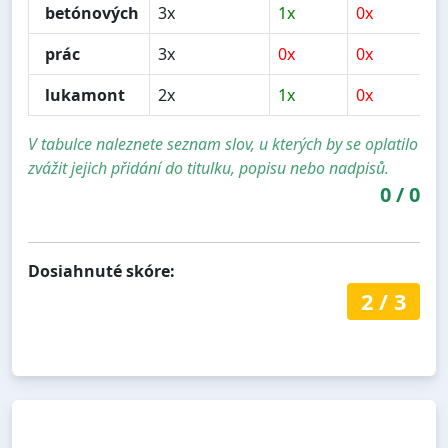
betónových
3x
1x
0x
0
prác
3x
0x
0x
0
lukamont
2x
1x
0x
0
V tabulce naleznete seznam slov, u kterých by se oplatilo
zvážit jejich přidání do titulku, popisu nebo nadpisů.
0
/
0
Dosiahnuté skóre:
2
/
3