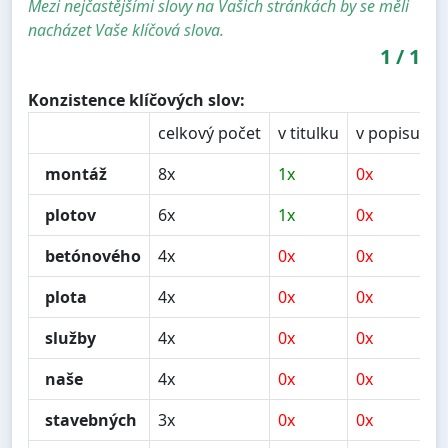
Mezi nejčastějšími slovy na Vašich stránkách by se měli
nacházet Vaše klíčová slova.
1
/
1
Konzistence klíčových slov:
celkový počet
v titulku
v popisu
v
montáž
8x
1x
0x
1
plotov
6x
1x
0x
0
betónového
4x
0x
0x
1
plota
4x
0x
0x
1
služby
4x
0x
0x
2
naše
4x
0x
0x
2
stavebných
3x
0x
0x
0