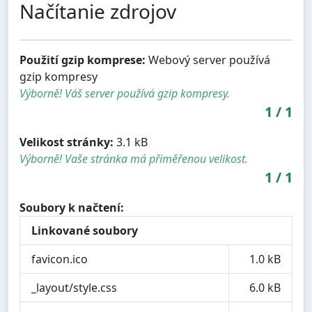
Načítanie zdrojov
Použití gzip komprese:
Webový server používá
gzip kompresy
Výborně! Váš server používá gzip kompresy.
1
/
1
Velikost stránky:
3.1 kB
Výborně! Vaše stránka má přiměřenou velikost.
1
/
1
Soubory k načtení:
Linkované soubory
favicon.ico
1.0 kB
_layout/style.css
6.0 kB