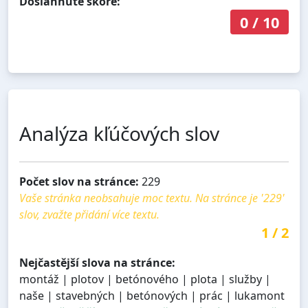
Dosiahnuté skóre:
0
/
10
Analýza kľúčových slov
Počet slov na stránce:
229
Vaše stránka neobsahuje moc textu. Na stránce je '229'
slov, zvažte přidání více textu.
1
/
2
Nejčastější slova na stránce:
montáž | plotov | betónového | plota | služby |
naše | stavebných | betónových | prác | lukamont