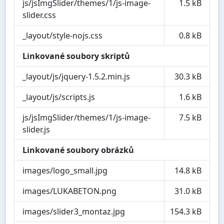
js/jsImgSlider/themes/1/js-image-
1.5 kB
slider.css
_layout/style-nojs.css
0.8 kB
Linkované soubory skriptů
_layout/js/jquery-1.5.2.min.js
30.3 kB
_layout/js/scripts.js
1.6 kB
js/jsImgSlider/themes/1/js-image-
7.5 kB
slider.js
Linkované soubory obrázků
images/logo_small.jpg
14.8 kB
images/LUKABETON.png
31.0 kB
images/slider3_montaz.jpg
154.3 kB