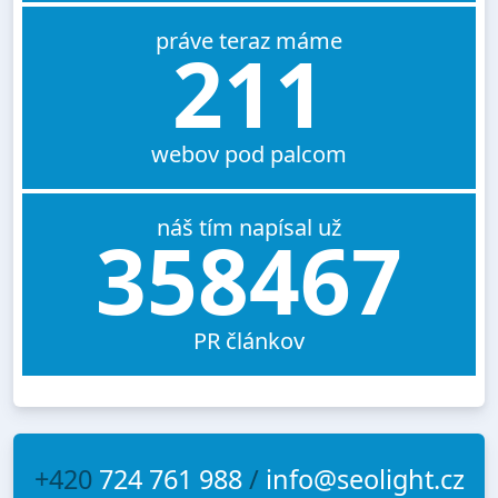
práve teraz máme
211
webov pod palcom
náš tím napísal už
358467
PR článkov
+420
724 761 988
/
info@seolight.cz