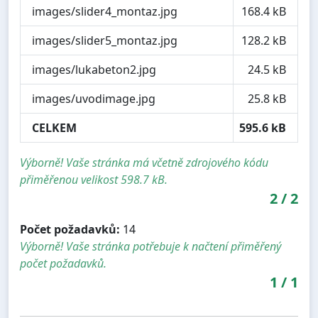
images/slider4_montaz.jpg
168.4 kB
images/slider5_montaz.jpg
128.2 kB
images/lukabeton2.jpg
24.5 kB
images/uvodimage.jpg
25.8 kB
CELKEM
595.6 kB
Výborně! Vaše stránka má včetně zdrojového kódu
přiměřenou velikost 598.7 kB.
2
/
2
Počet požadavků:
14
Výborně! Vaše stránka potřebuje k načtení přiměřený
počet požadavků.
1
/
1