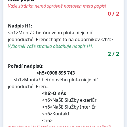
Vaše stránka nemá správně nastaven meta popis!
0
/
2
Nadpis H1:
<h1>Montáž betónového plota nieje nič
jednoduché. Prenechajte to na odborníkov.</h1>
Výborně! Vaše stránka obsahuje nadpis H1.
2
/
2
Pořadí nadpisů:
<h5>0908 895 743
<h1>Montáž betónového plota nieje nič
jednoduché. Pren…
<h6>O nÁs
<h6>NaŠE SluŽby exteriÉr
<h6>NaŠE SluŽby InteriÉr
<h6>Kontakt
<h6>