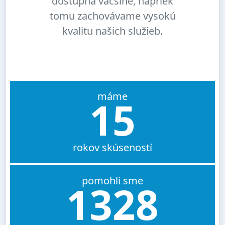
dostupná väčšine, napriek
tomu zachovávame vysokú
kvalitu našich služieb.
máme
15
rokov skúseností
pomohli sme
1328