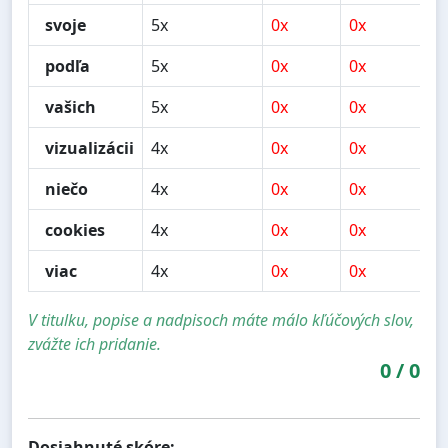
svoje
5x
0x
0x
0x
podľa
5x
0x
0x
1x
vašich
5x
0x
0x
1x
vizualizácii
4x
0x
0x
1x
niečo
4x
0x
0x
0x
cookies
4x
0x
0x
0x
viac
4x
0x
0x
0x
V titulku, popise a nadpisoch máte málo kľúčových slov,
zvážte ich pridanie.
0
/
0
Dosiahnuté skóre: