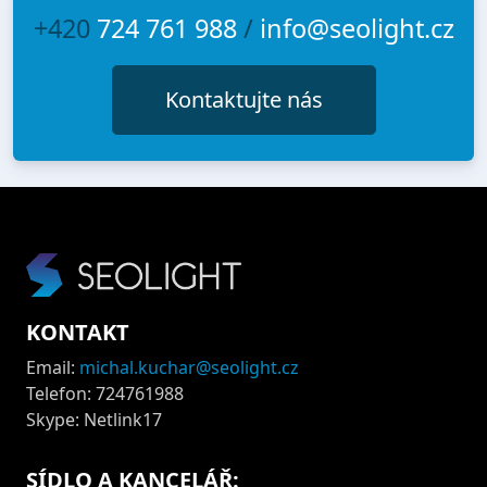
+420
724 761 988
/
info@seolight.cz
Kontaktujte nás
KONTAKT
Email:
michal.kuchar@seolight.cz
Telefon: 724761988
Skype: Netlink17
SÍDLO A KANCELÁŘ: