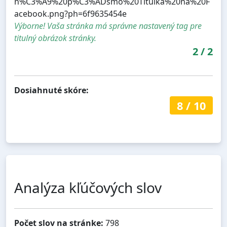
n%C3%A9%20p%C3%ADsmo%20Titulka%20na%20F
acebook.png?ph=6f9635454e
Výborne! Vaša stránka má správne nastavený tag pre
titulný obrázok stránky.
2
/
2
Dosiahnuté skóre:
8
/
10
Analýza kľúčových slov
Počet slov na stránke:
798