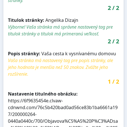
stránky.
2
/
2
Titulok stránky:
Angelika Dizajn
Výborne! Vaša stránka má správne nastavený tag pre
titulok stránky a titulok má primeranú veľkosť.
2
/
2
Popis stránky:
Vaša cesta k vysnívanému domovu
Vaša stránka má nastavený tag pre popis stránky, ale
jeho hodnota je menšia než 50 znakov. Zvážte jeho
rozšírenie.
1
/
2
Nastavenie titulného obrázku:
https://6f9635454e.clvaw-
cdnwnd.com/76c5b420bad0ad56ce83b1ba6661a19
7/200000264-
0440a0440c/700/Objavova%C5%A5%20P%C3%ADsa