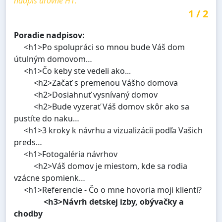
nadpis úrovne H1.
1
/
2
Poradie nadpisov:
<h1>Po spolupráci so mnou bude Váš dom
útulným domovom…
<h1>Čo keby ste vedeli ako...
<h2>Začať s premenou Vášho domova
<h2>Dosiahnuť vysnívaný domov
<h2>Bude vyzerať Váš domov skôr ako sa
pustíte do naku…
<h1>3 kroky k návrhu a vizualizácii podľa Vašich
preds…
<h1>Fotogaléria návrhov
<h2>Váš domov je miestom, kde sa rodia
vzácne spomienk…
<h1>Referencie - Čo o mne hovoria moji klienti?
<h3>Návrh detskej izby, obývačky a
chodby