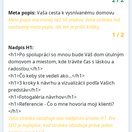
Meta popis:
Vaša cesta k vysnívanému domovu
Meta popis má menej než 50 znakov. Vaša stránka má
nastavený meta popis, ale ten je príliš krátky.
1
/
2
Nadpis H1:
<h1>Po spolupráci so mnou bude Váš dom útulným
domovom a miestom, kde trávite čas s láskou a
radosťou.</h1>
<h1>Čo keby ste vedeli ako...</h1>
<h1>3 kroky k návrhu a vizualizácii podľa Vašich
predstáv</h1>
<h1>Fotogaléria návrhov</h1>
<h1>Referencie - Čo o mne hovoria moji klienti?
</h1>
Vaša stránka obsahuje viac nadpisov úrovne H1. Pre
SEO je najlepšie, keď stránka obsahuje práve jeden