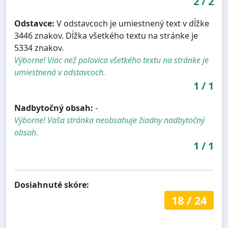
2
/
2
Odstavce:
V odstavcoch je umiestnený text v dĺžke
3446 znakov. Dĺžka všetkého textu na stránke je
5334 znakov.
Výborne! Viac než polovica všetkého textu na stránke je
umiestnená v odstavcoch.
1
/
1
Nadbytočný obsah:
-
Výborne! Vaša stránka neobsahuje žiadny nadbytočný
obsah.
1
/
1
Dosiahnuté skóre:
18
/
24