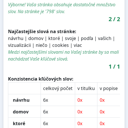
Výborne! Vaša stránka obsahuje dostatočné množstvo
slov. Na stránke je '798' slov.
2
/
2
Najčastejšie slová na stránke:
návrhu | domov | ktoré | svoje | podľa | vašich |
vizualizácii | niečo | cookies | viac
Medzi najčastejšími slovami na Vašej stránke by sa mali
nachádzať Vaše kľúčové slová.
1
/
1
Konzistencia kľúčových slov:
celkový počet
v titulku
v popise
v 
návrhu
6x
0x
0x
1x
domov
6x
0x
0x
3x
ktoré
6x
0x
0x
0x