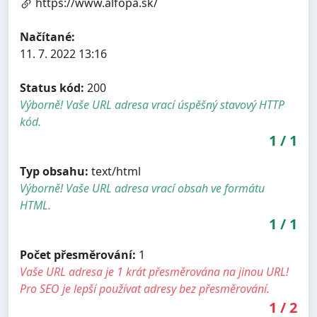
https://www.alfopa.sk/
Načítané:
11. 7. 2022 13:16
Status kód:
200
Výborně! Vaše URL adresa vrací úspěšný stavový HTTP
kód.
1
/
1
Typ obsahu:
text/html
Výborně! Vaše URL adresa vrací obsah ve formátu
HTML.
1
/
1
Počet přesměrování:
1
Vaše URL adresa je 1 krát přesměrována na jinou URL!
Pro SEO je lepší používat adresy bez přesměrování.
1
/
2