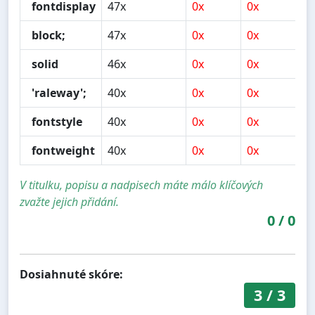
fontdisplay
47x
0x
0x
0
block;
47x
0x
0x
0
solid
46x
0x
0x
0
'raleway';
40x
0x
0x
0
fontstyle
40x
0x
0x
0
fontweight
40x
0x
0x
0
V titulku, popisu a nadpisech máte málo klíčových
zvažte jejich přidání.
0
/
0
Dosiahnuté skóre:
3
/
3