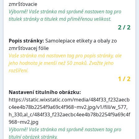
zmršťovacie
Výborně! Vaše stránka má správně nastaven tag pro
titulek stránky a titulek má přiměřenou velikost.
2
/
2
Popis stránky:
Samolepiace etikety a obaly zo
zmršťovacej fólie
Vaše stránka má nastaven tag pro popis stránky, ale
jeho hodnota je menší než 50 znaků. Zvažte jeho
rozšíření.
1
/
2
Nastavení titulního obrázku:
https://static.wixstatic.com/media/484f33_f232aecb
c4ee4b78b2254f9a69c4f968~mv2.jpg/v1/fill/w_577,
h_330,al_c/484f33_f232aecbc4ee4b78b2254f9a69c4f
968~mv2.jpg
Výborně! Vaše stránka má správně nastaven tag pro
titulní obrázek stránky.