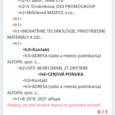
<h2>D. Banič, Teide s.r.o.
<h2>S. Drobníková, OEX PROMOGROUP
<h2>Miščiková MÄSPOL s.r.o.,
<h1>
<h1>
<h1>INOVATÍVNE TECHNOLÓGIE, PRVOTRIEDNE
MATERIÁLY A OD…
<h1>
<h3>Kontakt
<h3>ADRESA (sídlo a miesto podnikania)
ALFOPA, spol. s…
<h2>GPS: 48.6812669N, 21.2901908E
<h6>CENOVÁ PONUKA
<h3>Kontakt
<h3>ADRESA (sídlo a miesto podnikania)
ALFOPA, spol. s…
<h1>© 2018 -2021 alfopa
Nadpisy na Vaši stránce nejsou ve správném pořadí!
0
/
1