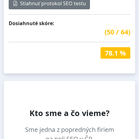
Stiahnuť protokol SEO testu
Dosiahnuté skóre:
(
50
/
64
)
78.1 %
Kto sme a čo vieme?
Sme jedna z popredných firiem
na poli SEO v ČR.