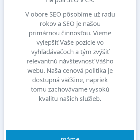
V obore SEO pôsobíme už radu
rokov a SEO je našou
primárnou činnosťou. Vieme
vylepšiť Vaše pozície vo
vyhľadávačoch a tým zvýšiť
relevantnú návštevnosť Vášho
webu. Naša cenová politika je
dostupná väčšine, napriek
tomu zachovávame vysokú
kvalitu našich služieb.
máme