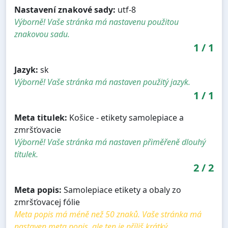
Nastavení znakové sady:
utf-8
Výborně! Vaše stránka má nastavenu použitou
znakovou sadu.
1
/
1
Jazyk:
sk
Výborně! Vaše stránka má nastaven použitý jazyk.
1
/
1
Meta titulek:
Košice - etikety samolepiace a
zmršťovacie
Výborně! Vaše stránka má nastaven přiměřeně dlouhý
titulek.
2
/
2
Meta popis:
Samolepiace etikety a obaly zo
zmršťovacej fólie
Meta popis má méně než 50 znaků. Vaše stránka má
nastaven meta popis, ale ten je příliš krátký.