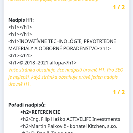
1
/
2
Nadpis H1:
<h1></h1>
<h1></h1>
<h1>INOVATÍVNE TECHNOLÓGIE, PRVOTRIEDNE
MATERIÁLY A ODBORNÉ PORADENSTVO</h1>
<h1></h1>
<h1>© 2018 -2021 alfopa</h1>
Vaše stránka obsahuje více nadpisů úrovně H1. Pro SEO
je nejlepší, když stránka obsahuje právě jeden nadpis
úrovně H1.
1
/
2
Pořadí nadpisů:
<h2>REFERENCIE
<h2>Ing. Filip Haško ACTIVELIFE Investments
<h2>Martin Palkovič - konateľ Kitchen, s.r.o.