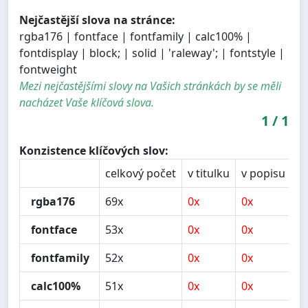
Nejčastější slova na stránce:
rgba176 | fontface | fontfamily | calc100% |
fontdisplay | block; | solid | 'raleway'; | fontstyle |
fontweight
Mezi nejčastějšími slovy na Vašich stránkách by se měli
nacházet Vaše klíčová slova.
1
/
1
Konzistence klíčových slov:
celkový počet
v titulku
v popisu
v
rgba176
69x
0x
0x
0
fontface
53x
0x
0x
0
fontfamily
52x
0x
0x
0
calc100%
51x
0x
0x
0