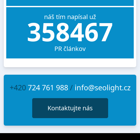
náš tím napísal už
358467
PR článkov
+420
724 761 988
/
info@seolight.cz
Kontaktujte nás