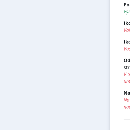
Po
Výb
Ik
Va
Ik
Vaš
Od
st
V o
umí
Na
Na 
na