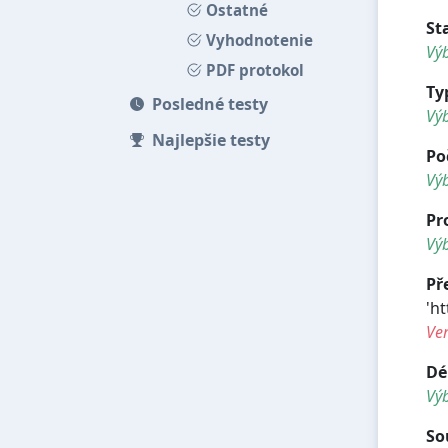
Ostatné
St
Vyhodnotenie
Výb
PDF protokol
Ty
Posledné testy
Vý
Najlepšie testy
Po
Vý
Pr
Výb
Př
'ht
Ve
Dé
Vý
So