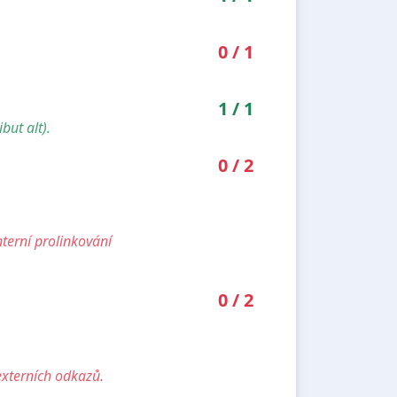
0
/
1
1
/
1
but alt).
0
/
2
nterní prolinkování
0
/
2
externích odkazů.