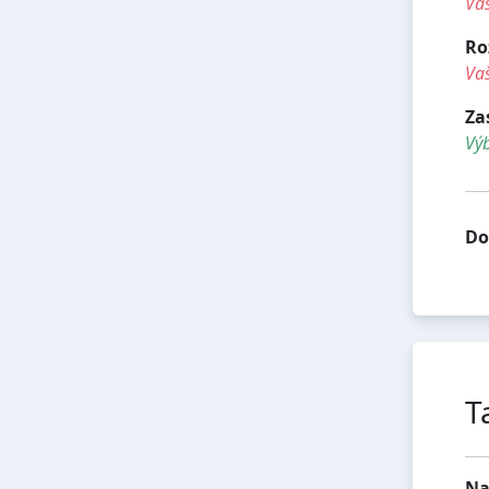
Vaš
Ro
Vaš
Za
Vý
Do
T
Na