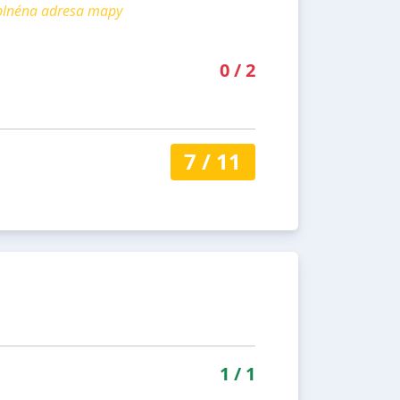
yplnéna adresa mapy
0
/
2
7
/
11
1
/
1