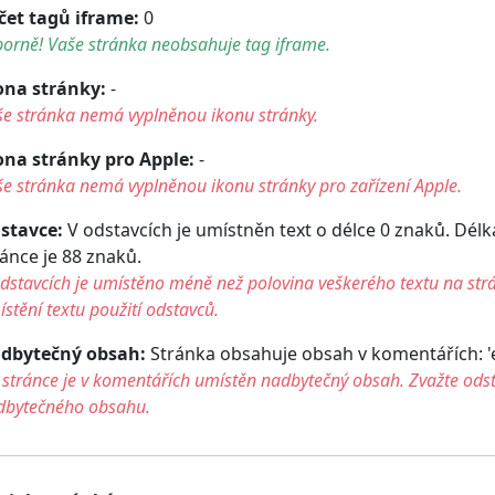
čet tagů iframe:
0
orně! Vaše stránka neobsahuje tag iframe.
ona stránky:
-
še stránka nemá vyplněnou ikonu stránky.
ona stránky pro Apple:
-
e stránka nemá vyplněnou ikonu stránky pro zařízení Apple.
stavce:
V odstavcích je umístněn text o délce 0 znaků. Dél
ránce je 88 znaků.
dstavcích je umístěno méně než polovina veškerého textu na str
stění textu použití odstavců.
dbytečný obsah:
Stránka obsahuje obsah v komentářích: 'end
stránce je v komentářích umístěn nadbytečný obsah. Zvažte ods
dbytečného obsahu.