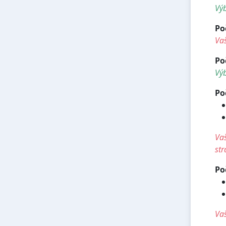
Vý
Po
Vaš
Po
Výb
Po
Vaš
str
Po
Vaš