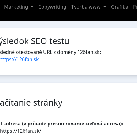
Marketing
Copywriting
Tvorba www
Grafika
P
ýsledok SEO testu
sledné otestované URL z domény 126fan.sk:
https://126fan.sk
ačítanie stránky
L adresa (v prípade presmerovanie cieľová adresa):
https://126fan.sk/