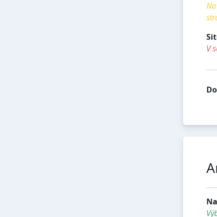
Na 
str
Si
V s
Do
A
Na
Vý