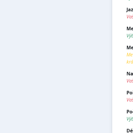
Ja
Vaš
Me
Výb
Me
Met
krá
Na
Va
Po
Va
Po
Vý
Dé