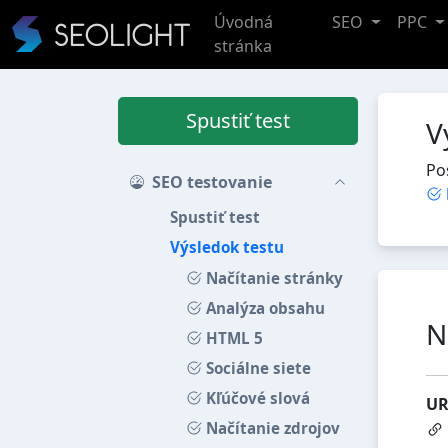
Úvodná
SEO
PPC
stránka
Spustiť test
V
Po
SEO testovanie
Spustiť test
Výsledok testu
Načítanie stránky
Analýza obsahu
N
HTML 5
Sociálne siete
Kľúčové slová
UR
Načítanie zdrojov