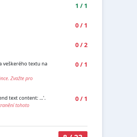
1
/
1
0
/
1
0
/
2
ka veškerého textu na
0
/
1
ánce. Zvažte pro
 text content: ...'.
0
/
1
tranění tohoto