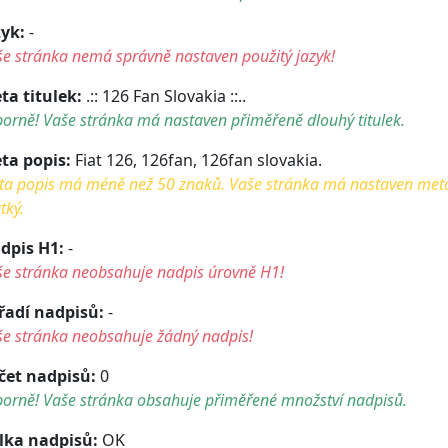
zyk:
-
e stránka nemá správně nastaven použitý jazyk!
ta titulek:
.:: 126 Fan Slovakia ::..
orně! Vaše stránka má nastaven přiměřeně dlouhý titulek.
ta popis:
Fiat 126, 126fan, 126fan slovakia.
a popis má méně než 50 znaků. Vaše stránka má nastaven meta po
tký.
dpis H1:
-
še stránka neobsahuje nadpis úrovně H1!
řadí nadpisů:
-
še stránka neobsahuje žádný nadpis!
čet nadpisů:
0
borně! Vaše stránka obsahuje přiměřené množství nadpisů.
lka nadpisů:
OK