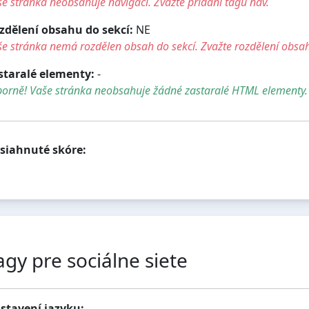
e stránka neobsahuje navigaci. Zvažte přidání tagu nav.
zdělení obsahu do sekcí:
NE
e stránka nemá rozdělen obsah do sekcí. Zvažte rozdělení obsah
staralé elementy:
-
borně! Vaše stránka neobsahuje žádné zastaralé HTML elementy.
siahnuté skóre:
agy pre sociálne siete
stavení jazyku:
-