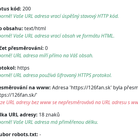
atus kód:
200
orně! Vaše URL adresa vrací úspěšný stavový HTTP kód.
p obsahu:
text/html
borně! Vaše URL adresa vrací obsah ve formátu HTML.
čet přesměrování:
0
borně! URL adresa míří přímo na Váš obsah.
otokol:
https
orně! URL adresa používá šifrovaný HTTPS protokol.
esměrování na www:
Adresa 'https://126fan.sk' byla pře
tps://126fan.sk/'
rze URL adresy bez www se nepřesměrovává na URL adresu s w
lka URL adresy:
18 znaků
borně! Vaše URL adresa má přiměřenou délku.
ubor robots.txt:
-