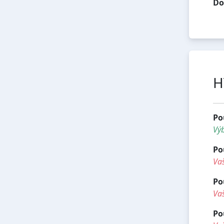
Do
H
Po
Vý
Po
Vaš
Po
Vaš
Po