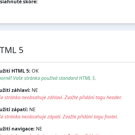
siahnuté skóre:
TML 5
užití HTML 5:
OK
borně! Vaše stránka používá standard HTML 5.
užití záhlaví:
NE
e stránka neobsahuje záhlaví. Zvažte přidání tagu header.
užití zápatí:
NE
e stránka neobsahuje zápatí. Zvažte přidání tagu footer.
užití navigace:
NE