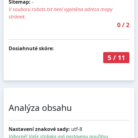
Sitemap:
-
V souboru robots.txt není vyplněna adresa mapy
stránek.
0
/
2
Dosiahnuté skóre:
5
/
11
Analýza obsahu
Nastavení znakové sady:
utf-8
Výborně! Vaše stránka má nastavenu použitou