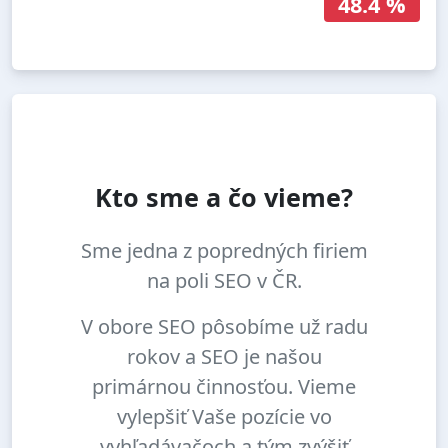
48.4 %
Kto sme a čo vieme?
Sme jedna z popredných firiem
na poli SEO v ČR.
V obore SEO pôsobíme už radu
rokov a SEO je našou
primárnou činnosťou. Vieme
vylepšiť Vaše pozície vo
vyhľadávačoch a tým zvýšiť