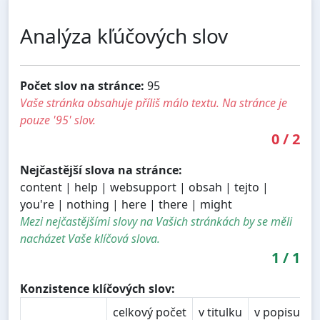
Analýza kľúčových slov
Počet slov na stránce:
95
Vaše stránka obsahuje příliš málo textu. Na stránce je
pouze '95' slov.
0
/
2
Nejčastější slova na stránce:
content | help | websupport | obsah | tejto |
you're | nothing | here | there | might
Mezi nejčastějšími slovy na Vašich stránkách by se měli
nacházet Vaše klíčová slova.
1
/
1
Konzistence klíčových slov:
celkový počet
v titulku
v popisu
v