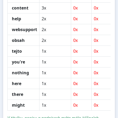
content
3x
0x
0x
0
help
2x
0x
0x
0
websupport
2x
0x
0x
1
obsah
2x
0x
0x
0
tejto
1x
0x
0x
1
you're
1x
0x
0x
0
nothing
1x
0x
0x
1
here
1x
0x
0x
1
there
1x
0x
0x
0
might
1x
0x
0x
0