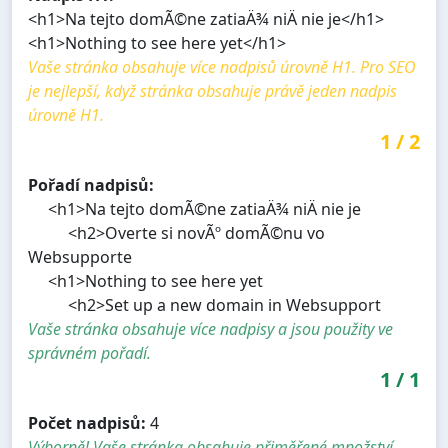
<h1>Na tejto domÃ©ne zatiaÄ¾ niÄ nie je</h1>
<h1>Nothing to see here yet</h1>
Vaše stránka obsahuje více nadpisů úrovně H1. Pro SEO
je nejlepší, když stránka obsahuje právě jeden nadpis
úrovně H1.
1
/
2
Pořadí nadpisů:
<h1>Na tejto domÃ©ne zatiaÄ¾ niÄ nie je
<h2>Overte si novÃº domÃ©nu vo
Websupporte
<h1>Nothing to see here yet
<h2>Set up a new domain in Websupport
Vaše stránka obsahuje více nadpisy a jsou použity ve
správném pořadí.
1
/
1
Počet nadpisů:
4
Výborně! Vaše stránka obsahuje přiměřené množství