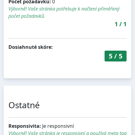
Počet požadavků:
0
Výborně! Vaše stránka potřebuje k načtení přiměřený
počet požadavků.
1
/
1
Dosiahnuté skóre:
5
/
5
Ostatné
Responsivita:
Je responsivní
Výborně! Vaše stránka je responsivní a používá meta tag