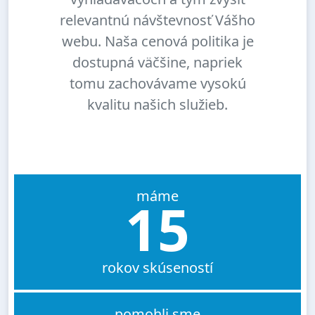
relevantnú návštevnosť Vášho
webu. Naša cenová politika je
dostupná väčšine, napriek
tomu zachovávame vysokú
kvalitu našich služieb.
máme
15
rokov skúseností
pomohli sme