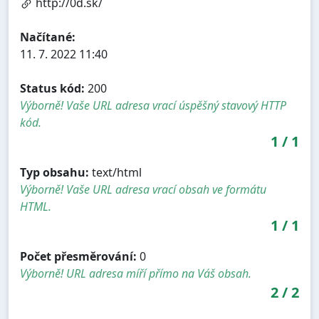
http://0d.sk/
Načítané:
11. 7. 2022 11:40
Status kód:
200
Výborně! Vaše URL adresa vrací úspěšný stavový HTTP
kód.
1
/
1
Typ obsahu:
text/html
Výborně! Vaše URL adresa vrací obsah ve formátu
HTML.
1
/
1
Počet přesměrování:
0
Výborně! URL adresa míří přímo na Váš obsah.
2
/
2