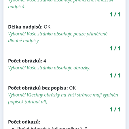
nadpisů.
1
/
1
Délka nadpisů:
OK
Výborně! Vaše stránka obsahuje pouze přiměřeně
dlouhé nadpisy.
1
/
1
Počet obrázků:
4
Výborně! Vaše stránka obsahuje obrázky.
1
/
1
Počet obrázků bez popisu:
OK
Výborně! Všechny obrázky na Vaši stránce mají vyplněn
popisek (atribut alt).
1
/
1
Počet odkazů:
Počet interních follow odkazů: 0