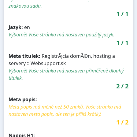
znakovou sadu.
1
/
1
Jazyk:
en
Výborně! Vaše stránka má nastaven použitý jazyk.
1
/
1
Meta titulek:
RegistrÃ¡cia domÃ©n, hosting a
servery :: Websupport.sk
Výborně! Vaše stránka má nastaven přiměřeně dlouhý
titulek.
2
/
2
Meta popis:
Meta popis má méně než 50 znaků. Vaše stránka má
nastaven meta popis, ale ten je příliš krátký.
1
/
2
Nadpis H1: