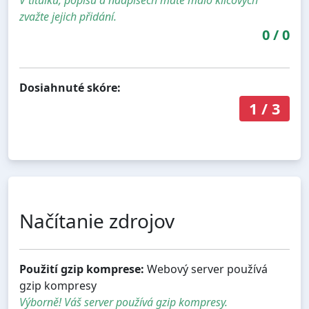
V titulku, popisu a nadpisech máte málo klíčových
zvažte jejich přidání.
0
/
0
Dosiahnuté skóre:
1
/
3
Načítanie zdrojov
Použití gzip komprese:
Webový server používá
gzip kompresy
Výborně! Váš server používá gzip kompresy.